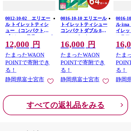
0012-10-02 エリエー
0016-10-10 エリエール
0016-
ル トイレットティシ
トイレットティシュー
ル i:
ュー （コンパクトダ
コンパクトダブル 8ロ
イレッ
ブル） 1.5倍巻 8R×4パ
ール×8パック 64ロー
フラワー
12,000
16,000
16,
ック 32個 【ハーフケ
ル 1.5倍巻 45m トイ
倍巻 ダ
円
円
ース】 45m 32ロール
レットペーパー ダブ
ク 32
たまったWAON
たまったWAON
たまっ
ダブル トイレットペ
ル パルプ100％ 香りつ
ス】 7
ーパー
き 日用品 消耗品 備蓄
トイレ
POINTで寄附でき
POINTで寄附でき
POI
る！
る！
る！
静岡県富士宮市
静岡県富士宮市
静岡
すべての返礼品をみる