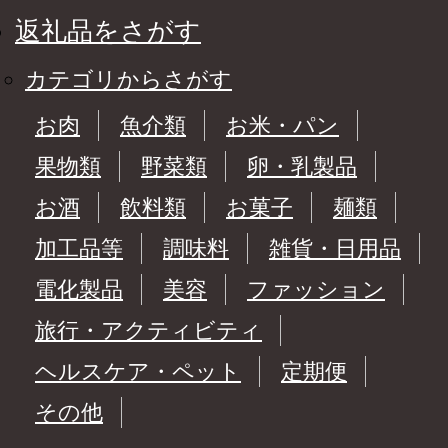
返礼品をさがす
カテゴリからさがす
お肉
魚介類
お米・パン
果物類
野菜類
卵・乳製品
お酒
飲料類
お菓子
麺類
加工品等
調味料
雑貨・日用品
電化製品
美容
ファッション
旅行・アクティビティ
ヘルスケア・ペット
定期便
その他