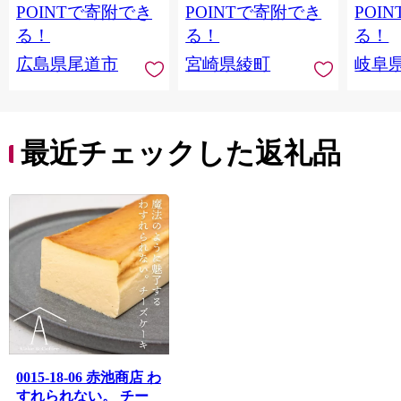
イーツ 
POINTで寄附でき
POINTで寄附でき
POI
羹 老
る！
る！
る！
セット
広島県尾道市
宮崎県綾町
岐阜
限定 
寄せ 
県 / 
〈配送
道・青
最近チェックした返礼品
崎・宮
縄・離島
10B]
0015-18-06 赤池商店 わ
すれられない。 チー