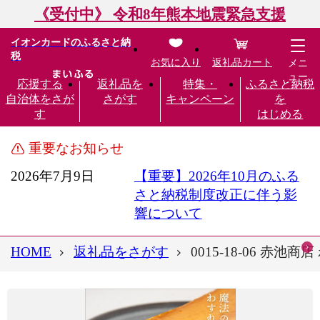
《受付中》 令和8年熊本地震緊急支援
イオンカードのふるさと納
税
お気に入り
返礼品カート
メニ
ュー
応援する
返礼品を
特集・
ふるさと納税
自治体をさが
さがす
キャンペーン
を
す
はじめる
重要なお知らせ
2026年7月9日
【重要】2026年10月のふる
さと納税制度改正に伴う影
響について
HOME
返礼品をさがす
0015-18-06 赤