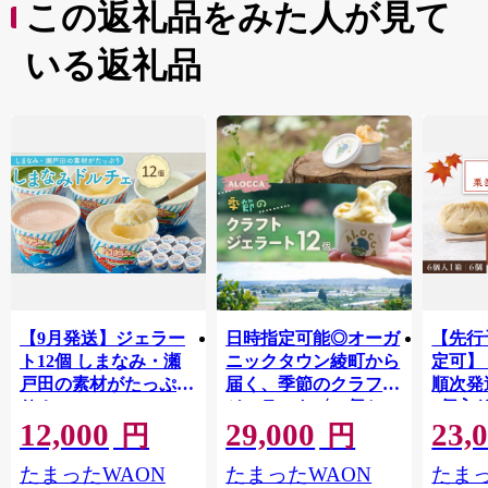
この返礼品をみた人が見て
いる返礼品
【9月発送】ジェラー
日時指定可能◎オーガ
【先行
ト12個 しまなみ・瀬
ニックタウン綾町から
定可】
戸田の素材がたっぷ
届く、季節のクラフト
順次発
り！
ジェラート〈12個セッ
6個入
12,000
29,000
23,
ト〉_A0093-003
種 / 
円
円
んとん
たまったWAON
たまったWAON
たまっ
栗 く