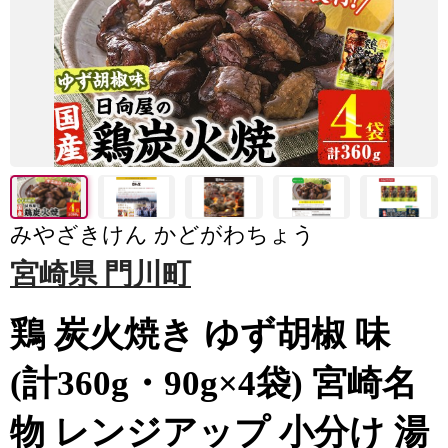
みやざきけん かどがわちょう
宮崎県 門川町
鶏 炭火焼き ゆず胡椒 味
(計360g・90g×4袋) 宮崎名
物 レンジアップ 小分け 湯