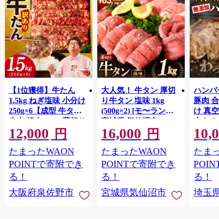
【1位獲得】牛たん
大人気！ 牛タン 厚切
ハンバー
1.5kg ねぎ塩味 小分け
り牛タン 塩味 1kg
豚肉 
250g×6【成型 牛タン
(500g×2) [モ〜ランド
け 真
牛肉 焼肉 BBQ 薄切り
宮城県 気仙沼市
大きめ
12,000
16,000
10,
ぎゅうたん スライス
20564660] 肉 牛肉 精肉
保存料
円
円
訳あり サイズ不揃
牛たん 牛タン塩 牛た
淡路島
たまったWAON
たまったWAON
たまっ
い】 G4721
ん塩 冷凍 焼肉 BBQ ア
ポーク 
ウトドア バーベキュ
き肉 
POINTで寄附でき
POINTで寄附でき
POI
ー 厚切り タン
ず 惣
る！
る！
る！
まみ 
大阪府泉佐野市
宮城県気仙沼市
埼玉
んのお
お中元
贈答