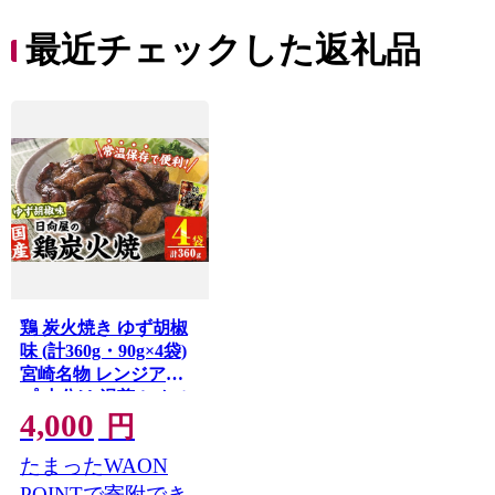
最近チェックした返礼品
鶏 炭火焼き ゆず胡椒
味 (計360g・90g×4袋)
宮崎名物 レンジアッ
プ 小分け 湯煎 レトル
4,000
ト 柚子 胡椒 惣菜 簡単
円
調理 鶏肉 国産 常温 常
たまったWAON
温保存 おつまみ おか
ず ご当地【AP-61】
POINTで寄附でき