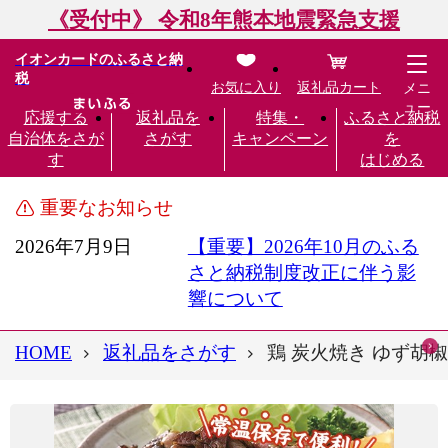
《受付中》 令和8年熊本地震緊急支援
イオンカードのふるさと納
税
お気に入り
返礼品カート
メニ
ュー
応援する
返礼品を
特集・
ふるさと納税
自治体をさが
さがす
キャンペーン
を
す
はじめる
重要なお知らせ
2026年7月9日
【重要】2026年10月のふる
さと納税制度改正に伴う影
響について
HOME
返礼品をさがす
鶏 炭火焼き ゆず胡椒 