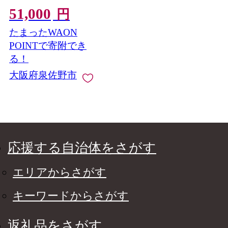
答 ギフト カニ かに 蟹
51,000
たらば蟹 タラバ蟹 タ
円
ラバカニ 海鮮 魚介 家
たまったWAON
計応援】 G4187
POINTで寄附でき
る！
大阪府泉佐野市
応援する自治体をさがす
エリアからさがす
キーワードからさがす
返礼品をさがす