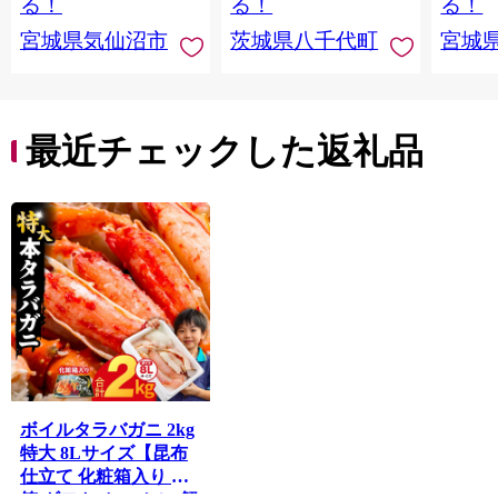
る！
る！
る！
宮城県気仙沼市
茨城県八千代町
宮城
最近チェックした返礼品
ボイルタラバガニ 2kg
特大 8Lサイズ【昆布
仕立て 化粧箱入り 贈