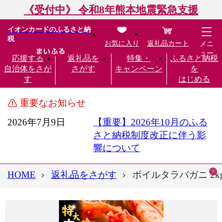
《受付中》 令和8年熊本地震緊急支援
イオンカードのふるさと納
税
お気に入り
返礼品カート
メニ
ュー
応援する
返礼品を
特集・
ふるさと納税
自治体をさが
さがす
キャンペーン
を
す
はじめる
重要なお知らせ
2026年7月9日
【重要】2026年10月のふる
さと納税制度改正に伴う影
響について
HOME
返礼品をさがす
ボイルタラバガニ 2k