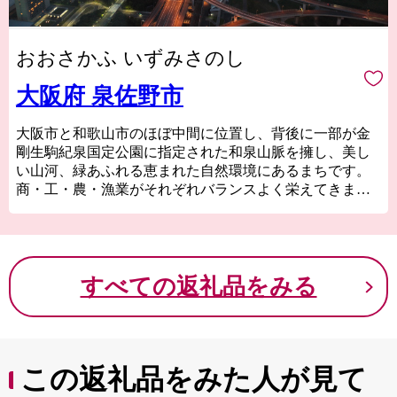
おおさかふ いずみさのし
大阪府 泉佐野市
大阪市と和歌山市のほぼ中間に位置し、背後に一部が金
剛生駒紀泉国定公園に指定された和泉山脈を擁し、美し
い山河、緑あふれる恵まれた自然環境にあるまちです。
商・工・農・漁業がそれぞれバランスよく栄えてきまし
たが、関西国際空港の開港などに伴う人口の増加ととも
に、商業・サービス業が盛んになっています。
関空によるインパクトを最大限に活用し、世界と日本を
結ぶ玄関都市として、21世紀にふさわしい国際都市をめ
すべての返礼品をみる
ざしてまちづくりに取り組んでいます。
この返礼品をみた人が見て