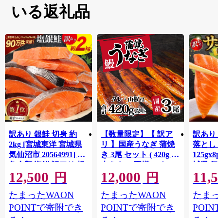
いる返礼品
訳あり 銀鮭 切身 約
【数量限定】【 訳ア
訳あり
2kg [宮城東洋 宮城県
リ 】国産うなぎ 蒲焼
落とし 
気仙沼市 20564991] 鮭
き 3尾 セット ( 420g )
125gx
魚介類 海鮮 訳アリ 規
大きさ の不揃い タ
城県 
12,500
12,000
11,
格外 不揃い さけ サケ
レ・山椒付き ウナギ
20564
円
円
鮭切身 シャケ 切り身
鰻 ふぞろい 不揃い う
お刺し
たまったWAON
たまったWAON
たまっ
冷凍 家庭用 おかず 弁
な重 ひつまぶし 人気
生 生
当 支援 サーモン 銀鮭
茨城 八千代町 ふるさ
鮭 銀鮭
POINTで寄附でき
POINTで寄附でき
POI
切り身 魚 わけあり
と納税 冷凍 [SF951ya]
介