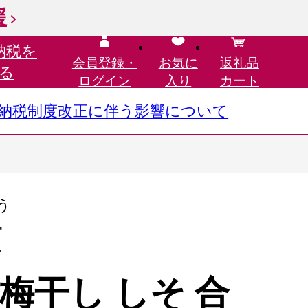
援
納税を
会員登録・
お気に
返礼品
る
ログイン
入り
カート
さと納税制度改正に伴う影響について
う
町
梅干し しそ 合