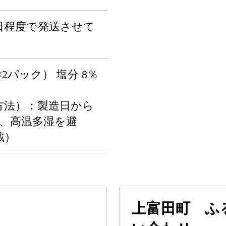
日程度で発送させて
g×2パック） 塩分 8％
方法）：製造日から
光、高温多湿を避
蔵）
上富田町 ふ