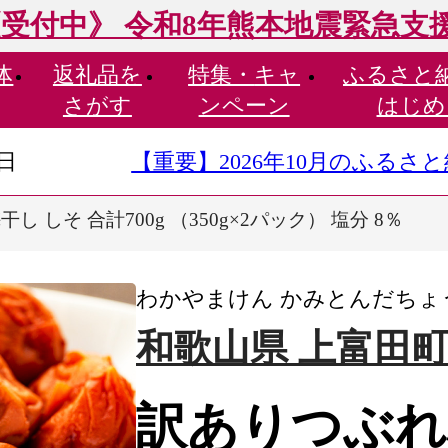
受付中》 令和8年熊本地震緊急支
体
返礼品を
特集・
キャ
ふるさと
さがす
ンペーン
はじめ
9日
【重要】2026年10月のふる
 しそ 合計700g （350g×2パック） 塩分 8％
わかやまけん かみとんだちょ
和歌山県 上富田
訳ありつぶれ