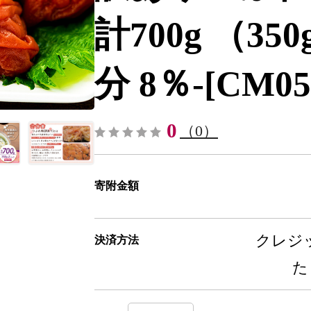
計700g （35
分 8％-[CM05
0
（0）
寄附金額
クレジッ
決済方法
た