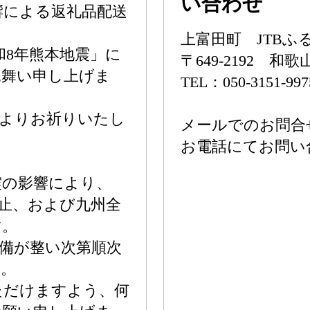
い合わせ
響による返礼品配送
上富田町 JTB
令和8年熊本地震」に
〒649-2192 
見舞い申し上げま
TEL：050-3151-997
心よりお祈りいたし
メールでのお問合
お電話にてお問い
震の影響により、
止、および九州全
す。
備が整い次第順次
す。
ただけますよう、何