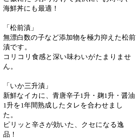
海鮮丼にも最適！
「松前漬」
無漂白数の子など添加物を極力抑えた松前
漬です。
コリコリ食感と深い味わいがたまりませ
ん。
「いか三升漬」
新鮮なイカに、青唐辛子1升・麹1升・醤油
1升を1年間熟成したタレを合わせまし
た。
ピリッと辛さが効いた、クセになる逸
品！