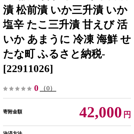
漬 松前漬 いか三升漬 いか
塩辛 たこ三升漬 甘えび 活
いか あまうに 冷凍 海鮮 せ
たな町 ふるさと納税-
[22911026]
0
（0）
42,000
寄附金額
円
決済方法