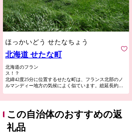
ほっかいどう せたなちょう
北海道 せたな町
北海道のフラン
ス
北緯42度25分に位置するせたな町は、フランス北部のノ
ルマンディー地方の気候によく似ています。総延長約
78kmにもおよぶ海岸線が面する日本海は潮の流れが速い
ため海水がよく循環し、常に澱みなくホタテの養殖など
をしても品質が高いものが出来ます。また、海からのミ
ネラルたっぷりな潮風が運ばれてくる牧場では牛がゆっ
この自治体のおすすめの返
たり草を食み、その牛から採れた生乳でチーズやヨーグ
ルトを作っています。
礼品
町の中心部には何度も清流日本一に輝く一級河川後志利