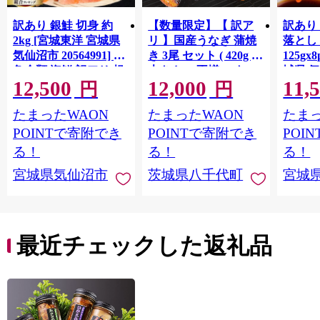
訳あり 銀鮭 切身 約
【数量限定】【 訳ア
訳あり
2kg [宮城東洋 宮城県
リ 】国産うなぎ 蒲焼
落とし 
気仙沼市 20564991] 鮭
き 3尾 セット ( 420g )
125gx
魚介類 海鮮 訳アリ 規
大きさ の不揃い タ
城県 
12,500
12,000
11,
格外 不揃い さけ サケ
レ・山椒付き ウナギ
20564
円
円
鮭切身 シャケ 切り身
鰻 ふぞろい 不揃い う
お刺し
たまったWAON
たまったWAON
たまっ
冷凍 家庭用 おかず 弁
な重 ひつまぶし 人気
生 生
当 支援 サーモン 銀鮭
茨城 八千代町 ふるさ
鮭 銀鮭
POINTで寄附でき
POINTで寄附でき
POI
切り身 魚 わけあり
と納税 冷凍 [SF951ya]
介
る！
る！
る！
宮城県気仙沼市
茨城県八千代町
宮城
最近チェックした返礼品