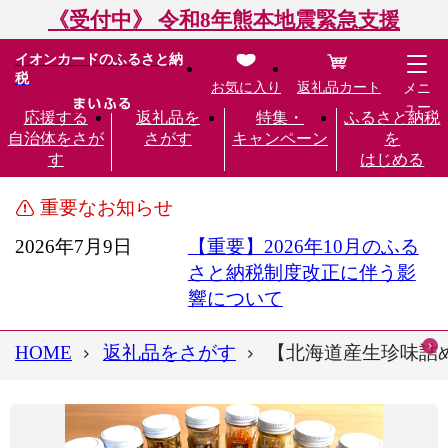
《受付中》 令和8年熊本地震緊急支援
イオンカードのふるさと納
税
お気に入り
返礼品カート
メニ
ュー
応援する
返礼品を
特集・
ふるさと納税
自治体をさが
さがす
キャンペーン
を
す
はじめる
重要なお知らせ
2026年7月9日
【重要】2026年10月のふる
さと納税制度改正に伴う影
響について
HOME
返礼品をさがす
【北海道産生珍味詰め