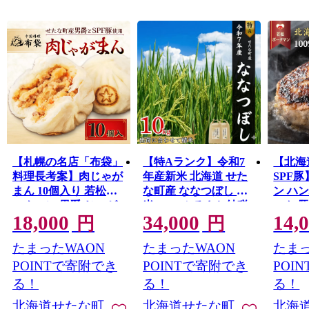
別川(シリベシトシベツガワ)が流れ、秋になると沢山の鮭
が川をのぼります。そんな大自然に育まれた食や文化を
知っていただくきっかけにふるさと納税をぜひご活用く
ださい。
【札幌の名店「布袋」
【特Aランク】令和7
【北海
料理長考案】肉じゃが
年産新米 北海道 せた
SPF
まん 10個入り 若松ポ
な町産 ななつぼし 精
ン ハン
ークマン 男爵 じゃが
米 10kg ふるさと納税
ット 豚肉
18,000
34,000
14,
いも SPF豚 豚肉 個包
豚 肉汁
円
円
装 冷凍 北海道産 せた
な町 
たまったWAON
たまったWAON
たまっ
な町 ふるさと納税
POINTで寄附でき
POINTで寄附でき
POI
る！
る！
る！
北海道せたな町
北海道せたな町
北海