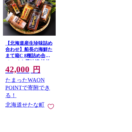
【北海道産生珍味詰め
合わせ】船長の海鮮た
まて箱C 8種詰め合わ
せ いくら醤油漬 松前
42,000
漬 いか三升漬 いか塩
円
辛 たこ三升漬 甘えび
たまったWAON
活いか あまうに 冷凍
海鮮 せたな町 ふるさ
POINTで寄附でき
と納税
る！
北海道せたな町