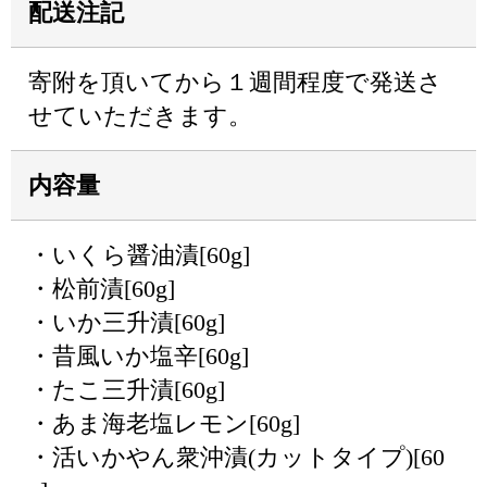
配送注記
寄附を頂いてから１週間程度で発送さ
せていただきます。
内容量
・いくら醤油漬[60g]
・松前漬[60g]
・いか三升漬[60g]
・昔風いか塩辛[60g]
・たこ三升漬[60g]
・あま海老塩レモン[60g]
・活いかやん衆沖漬(カットタイプ)[60