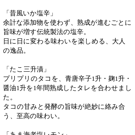
「昔風いか塩辛」
余計な添加物を使わず、熟成が進むごとに
旨味が増す伝統製法の塩辛。
日に日に変わる味わいを楽しめる、大人
の逸品。
「たこ三升漬」
プリプリのタコを、青唐辛子1升・麹1升・
醤油1升を1年間熟成したタレを合わせまし
た。
タコの甘みと発酵の旨味が絶妙に絡み合
う、至高の味わい。
「あま海老塩レモン」