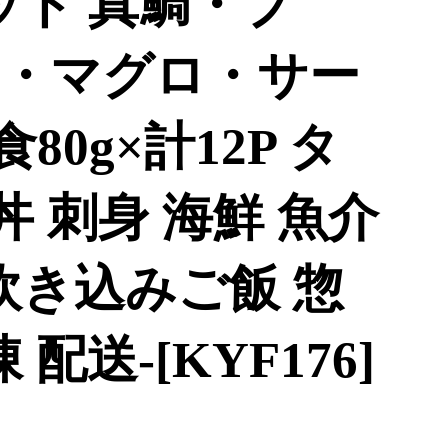
ット 真鯛・ブ
・マグロ・サー
80g×計12P タ
丼 刺身 海鮮 魚介
炊き込みご飯 惣
配送-[KYF176]