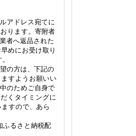
ールアドレス宛てに
ております。寄附者
業者へ返品された
お早めにお受け取り
す。
望の方は、下記の
きますようお願いい
備中のためご自身で
ただくタイミングに
いますので、あら
知ふるさと納税配