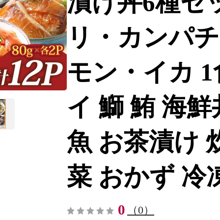
漬け丼6種セ
リ・カンパチ
モン・イカ 1食
イ 鰤 鮪 海鮮
魚 お茶漬け 
菜 おかず 冷凍 
0
（0）