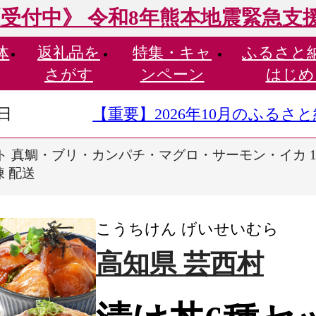
受付中》 令和8年熊本地震緊急支
体
返礼品を
特集・
キャ
ふるさと
さがす
ンペーン
はじめ
9日
【重要】2026年10月のふる
 真鯛・ブリ・カンパチ・マグロ・サーモン・イカ 1食80g
凍 配送
こうちけん げいせいむら
高知県 芸西村