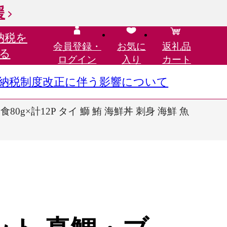
援
納税を
会員登録・
お気に
返礼品
る
ログイン
入り
カート
さと納税制度改正に伴う影響について
×計12P タイ 鰤 鮪 海鮮丼 刺身 海鮮 魚