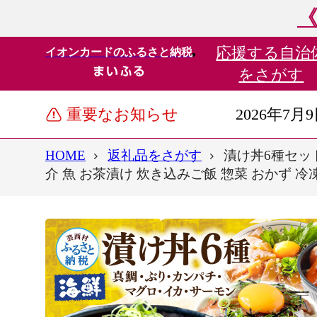
《
応援する
自治
イオンカードのふるさと納税
をさがす
重要なお知らせ
2026年7月
HOME
返礼品をさがす
漬け丼6種セット
介 魚 お茶漬け 炊き込みご飯 惣菜 おかず 冷