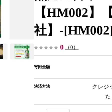
【HM002
社】-[HM002
0
（0）
寄附金額
クレジッ
決済方法
た