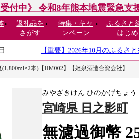
受付中》 令和8年熊本地震緊急支
体
返礼品を
特集・
キャ
ふるさと
さがす
ンペーン
はじめ
9日
【重要】2026年10月のふる
(1,800ml×2本)【HM002】【姫泉酒造合資会社】
みやざきけん ひのかげちょう
宮崎県 日之影町
無濾過御幣 25度