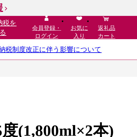
援
納税を
会員登録・
お気に
返礼品
る
ログイン
入り
カート
さと納税制度改正に伴う影響について
(1,800ml×2本)