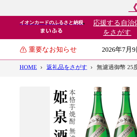
《
応援する
自治
イオンカードのふるさと納税
をさがす
重要なお知らせ
2026年7月
HOME
返礼品をさがす
無濾過御幣 25度