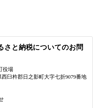
るさと納税についてのお問
町役場
宮崎県西臼杵郡日之影町大字七折9079番地
せ