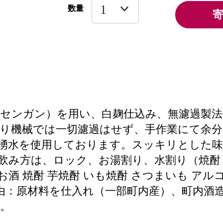
数量
センガン）を用い、白麹仕込み、無濾過製法で
り機械では一切濾過はせず、手作業にて余分
る湧水を使用しております。スッキリとした
>飲み方は、ロック、お湯割り、水割り（焼酎６
 お酒 焼酎 芋焼酎 いも焼酎 さつまいも アルコ
する理由：原材料を仕入れ（一部町内産）、町内
。