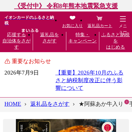
《受付中》 令和8年熊本地震緊急支援
イオンカードのふるさと納
税
お気に入り
返礼品カート
メニ
ュー
応援する
返礼品を
特集・
ふるさと納税
自治体をさが
さがす
キャンペーン
を
す
はじめる
重要なお知らせ
2026年7月9日
【重要】2026年10月のふる
さと納税制度改正に伴う影
響について
HOME
返礼品をさがす
★阿蘇あか牛入り 手