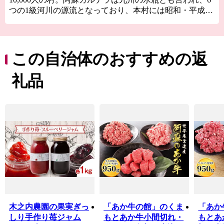
つの1級河川の源流となっており、本村には昭和・平成の
名水百選に登録されている11ヵ所もの水源があるなど、
「水の生まれる郷」をキャッチフレーズにPRしておりま
す。 主な産業は、農業と観光業。特に村の重要な観光資
源である草原や田園風景などの景観は、農業を営む中で
この自治体のおすすめの返
守られてきました。また南阿蘇村を訪れる観光客は平成
28年熊本地震で半数程度まで減少しましたが、ようやく
礼品
新阿蘇大橋や南阿蘇鉄道等の交通インフラが改善された
ことを契機に、以前の賑わいを取り戻すように頑張って
います。
木之内農園の果実ぎっ
「あか牛の館」のくま
「あか
しり手作り苺ジャム
もとあか牛小間切れ・
もとあ