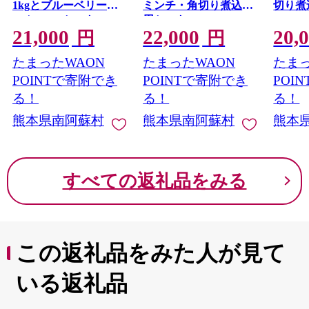
1kgとブルーベリージ
ミンチ・角切り煮込み
切り煮
ャム1kgのセット
用セット950ｇ
950ｇ
21,000
22,000
20,
円
円
たまったWAON
たまったWAON
たまっ
POINTで寄附でき
POINTで寄附でき
POI
る！
る！
る！
熊本県南阿蘇村
熊本県南阿蘇村
熊本
すべての返礼品をみる
この返礼品をみた人が見て
いる返礼品