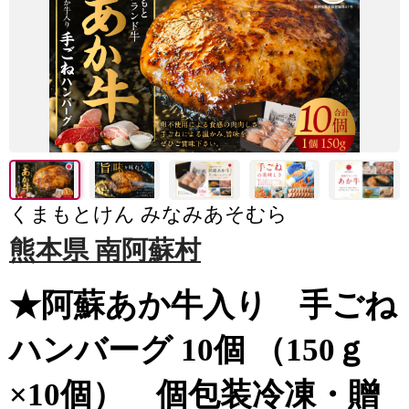
くまもとけん みなみあそむら
熊本県 南阿蘇村
★阿蘇あか牛入り 手ごね
ハンバーグ 10個 （150ｇ
×10個） 個包装冷凍・贈