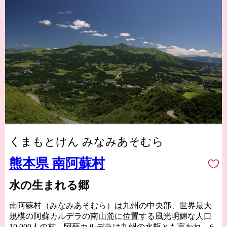
くまもとけん みなみあそむら
熊本県 南阿蘇村
水の生まれる郷
南阿蘇村（みなみあそむら）は九州の中央部、世界最大
規模の阿蘇カルデラの南山麓に位置する風光明媚な人口
10,000人の村。阿蘇カルデラは九州の水瓶とも言われ、6