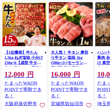
【1位獲得】牛たん
大人気！ 牛タン 厚切
ハンバー
1.5kg ねぎ塩味 小分け
り牛タン 塩味 1kg
豚肉 
250g×6【成型 牛タン
(500g×2) [モ〜ランド
け 真
牛肉 焼肉 BBQ 薄切り
宮城県 気仙沼市
大きめ
12,000
16,000
10,
ぎゅうたん スライス
20564660] 肉 牛肉 精肉
保存料
円
円
訳あり サイズ不揃
牛たん 牛タン塩 牛た
淡路島
たまったWAON
たまったWAON
たまっ
い】 G4721
ん塩 冷凍 焼肉 BBQ ア
ポーク 
ウトドア バーベキュ
き肉 
POINTで寄附でき
POINTで寄附でき
POI
ー 厚切り タン
ず 惣
る！
る！
る！
まみ 
大阪府泉佐野市
宮城県気仙沼市
埼玉
んのお
お中元