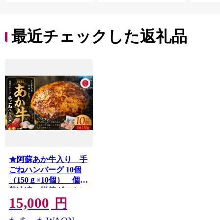
贈答
最近チェックした返礼品
★阿蘇あか牛入り 手
ごねハンバーグ 10個
（150ｇ×10個） 個包
装冷凍・贈答ギフトに
15,000
もおススメ
円