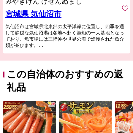
みやぎけん けせんぬまし
宮城県 気仙沼市
気仙沼市は宮城県北東部の太平洋岸に位置し、四季を通
して静穏な気仙沼港は各地へ赴く漁船の一大基地となっ
ており、魚市場には三陸沖や世界の海で漁獲された魚介
類が並びます。
気仙沼の代名詞ともいえるフカヒレや水揚げ日本一を誇
る生鮮カツオなどの海産物のほか、地元特産の農産物や
Ｂ級グルメとして
人気の気仙沼ホルモンなどがあり、美食の街としての一
この自治体のおすすめの返
面も持っています。
東日本大震災では大きな被害を受けましたが、温かい御
礼品
支援により一歩ずつ復興の道を歩んでいます。「世界と
繋がる港町」を目指して進む気仙沼市を応援してくださ
い。