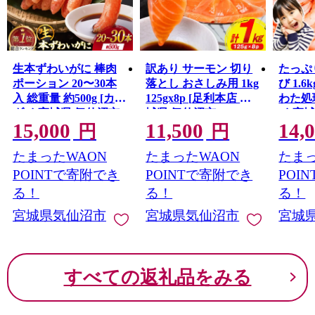
生本ずわいがに 棒肉
訳あり サーモン 切り
たっぷ
ポーション 20〜30本
落とし おさしみ用 1kg
び 1.6k
入 総重量 約500g [カネ
125gx8p [足利本店 宮
わた処
ダイ 宮城県 気仙沼市
城県 気仙沼市
イ 宮
15,000
11,500
14,
20564322] むき身 カニ
20564313] 魚 魚介類 鮭
20564
円
円
かに 生 ずわいがに ズ
お刺し身 刺し身 刺身
き海老
たまったWAON
たまったWAON
たまっ
ワイガニ ずわい蟹 ズ
生 生食 個包装 チリ銀
業務用
ワイ蟹 蟹 カニ カニ脚
鮭 銀鮭 海鮮 海鮮丼 魚
えび 
POINTで寄附でき
POINTで寄附でき
POI
蟹脚 カニ棒肉 カニ 蟹
介
ビ 海
る！
る！
る！
宮城県気仙沼市
宮城県気仙沼市
宮城
すべての返礼品をみる