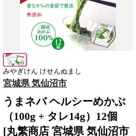
みやぎけん けせんぬまし
宮城県 気仙沼市
うまネバ ヘルシーめかぶ
（100g + タレ14g）12個
[丸繁商店 宮城県 気仙沼市