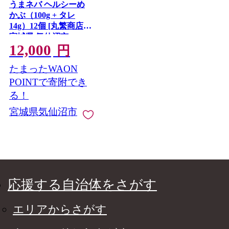
うまネバ ヘルシーめ
かぶ（100g + タレ
14g）12個 [丸繁商店
宮城県 気仙沼市
12,000
20565498] 海藻 三陸 三
円
陸産 雌株 めかぶ メカ
たまったWAON
ブ 無添加 タレ付き 冷
蔵
POINTで寄附でき
る！
宮城県気仙沼市
応援する自治体をさがす
エリアからさがす