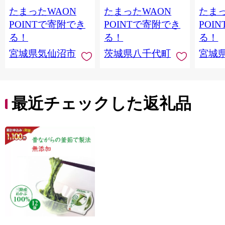
鮭切身 シャケ 切り身
鰻 ふぞろい 不揃い う
お刺し
たまったWAON
たまったWAON
たまっ
冷凍 家庭用 おかず 弁
な重 ひつまぶし 人気
生 生
当 支援 サーモン 銀鮭
茨城 八千代町 ふるさ
鮭 銀鮭
POINTで寄附でき
POINTで寄附でき
POI
切り身 魚 わけあり
と納税 冷凍 [SF951ya]
介
る！
る！
る！
宮城県気仙沼市
茨城県八千代町
宮城
最近チェックした返礼品