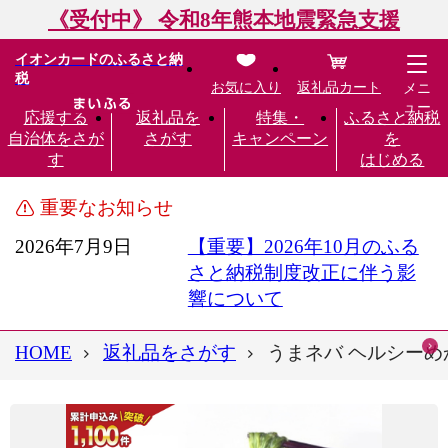
《受付中》 令和8年熊本地震緊急支援
イオンカードのふるさと納
税
お気に入り
返礼品カート
メニ
ュー
応援する
返礼品を
特集・
ふるさと納税
自治体をさが
さがす
キャンペーン
を
す
はじめる
重要なお知らせ
2026年7月9日
【重要】2026年10月のふる
さと納税制度改正に伴う影
響について
HOME
返礼品をさがす
うまネバ ヘルシーめかぶ