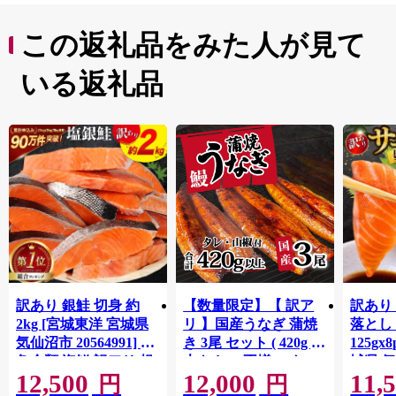
この返礼品をみた人が見て
いる返礼品
訳あり 銀鮭 切身 約
【数量限定】【 訳ア
訳あり
2kg [宮城東洋 宮城県
リ 】国産うなぎ 蒲焼
落とし 
気仙沼市 20564991] 鮭
き 3尾 セット ( 420g )
125gx
魚介類 海鮮 訳アリ 規
大きさ の不揃い タ
城県 
12,500
12,000
11,
格外 不揃い さけ サケ
レ・山椒付き ウナギ
20564
円
円