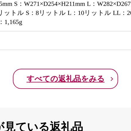
75mm S：W271×D254×H211mm L：W282×D26
4リットル S：8リットル L：10リットル LL：20
：1,165g
すべての返礼品をみる
が見ている返礼品