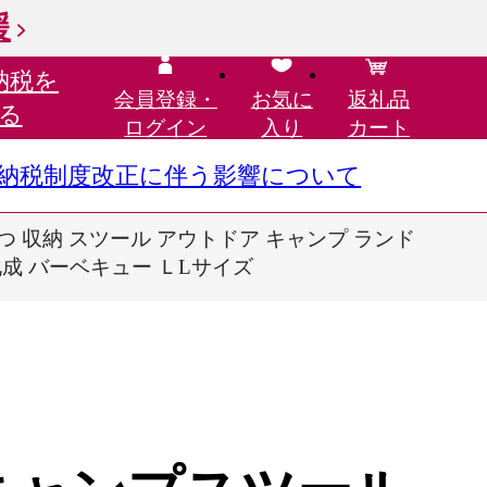
援
納税を
会員登録・
お気に
返礼品
る
ログイン
入り
カート
さと納税制度改正に伴う影響について
つ 収納 スツール アウトドア キャンプ ランド
化成 バーベキュー ＬLサイズ