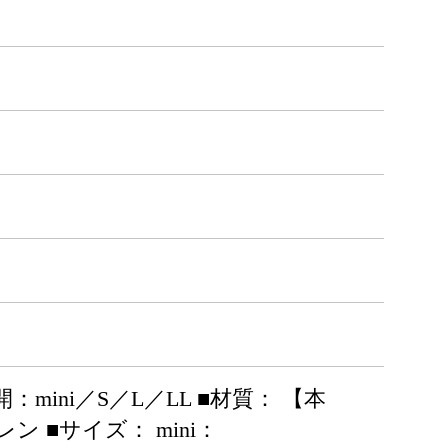
ini／S／L／LL ■材質： 【本
 ■サイズ： mini：