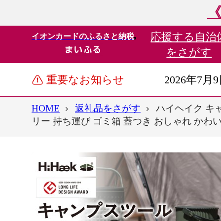
《
応援する
自治
イオンカードのふるさと納税
をさがす
重要なお知らせ
2026年7月
HOME
返礼品をさがす
ハイヘイク キ
リー 持ち運び ゴミ箱 蓋つき おしゃれ かわ