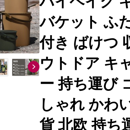
ハイヘイク 
バケット ふた
付き ばけつ 
ウトドア キ
ー 持ち運び 
しゃれ かわい
貨 北欧 持ち