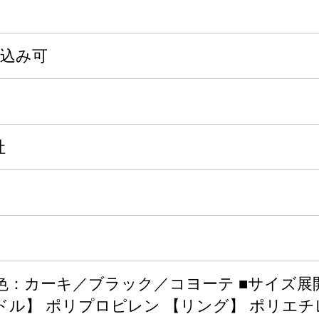
申込み可
社
色：カーキ／ブラック／コヨーテ ■サイズ展開：m
ル】 ポリプロピレン 【リング】 ポリエチレン