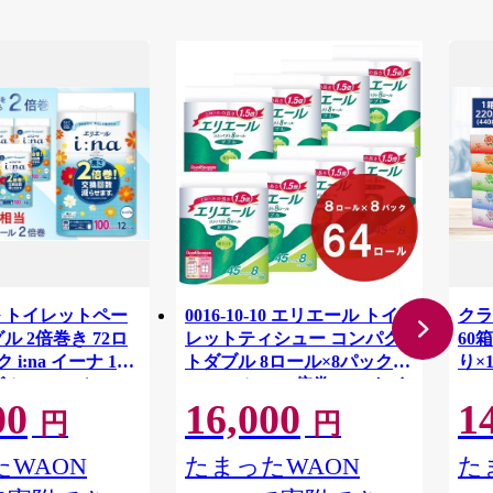
 トイレットペー
0016-10-10 エリエール トイ
クラ
ル 2倍巻き 72ロ
レットティシュー コンパク
60箱
 i:na イーナ 12
トダブル 8ロール×8パック
り×
ル・100ｍ） × 6
64ロール 1.5倍巻 45m トイ
00
16,000
1
用品 消耗品 新生活
レットペーパー ダブル パル
円
円
 愛媛県 四国中央市
プ100％ 香りつき 日用品 消
耗品 備蓄
WAON
たまったWAON
た