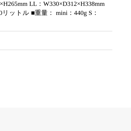
7×H265mm LL：W330×D312×H338mm
リットル ■重量： mini：440g S：