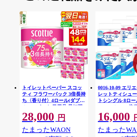
トイレットペーパー スコッ
0016-10-09 エ
ティ フラワーパック 3倍長持
レットティシュー
ち〈香り付〉4ロール(ダブ
トシングル 8ロー
ル)×12パック 日用品 最短翌
64ロール 1.5倍巻 
28,000
16,000
日発送 [スコッティ フラワー
イレットペーパー
円
パック トイレットペーパー
パルプ100％ 香
日本製紙クレシア] 秋田県秋
消耗品 備蓄
たまったWAON
たまったWA
田市