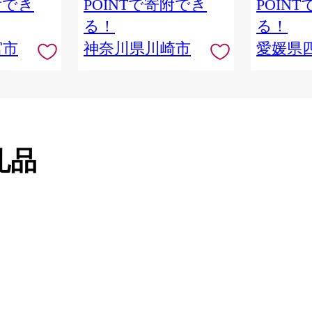
附でき
POINTで寄附でき
POIN
活 生活雑貨 生活用品 といれ
っとぺーぱー 長持ち 長巻き
る！
る！
まとめ 非常 便利 サステナブ
宮市
神奈川県川崎市
愛媛県
ル エコ トイレットペーパー
人気 おすすめ
礼品