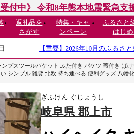
受付中》 令和8年熊本地震緊急支
体
返礼品を
特集・
キャ
ふるさと
さがす
ンペーン
はじめ
9日
【重要】2026年10月のふる
ャンプスツールバケット ふた付き バケツ 蓋付き ばけ
いい シンプル 雑貨 北欧 持ち運べる 便利グッズ 八幡
ぎふけん ぐじょうし
岐阜県 郡上市