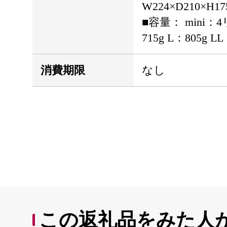
W224×D210×H1
■容量： mini：
715g L：805g LL
消費期限
なし
この返礼品をみた人