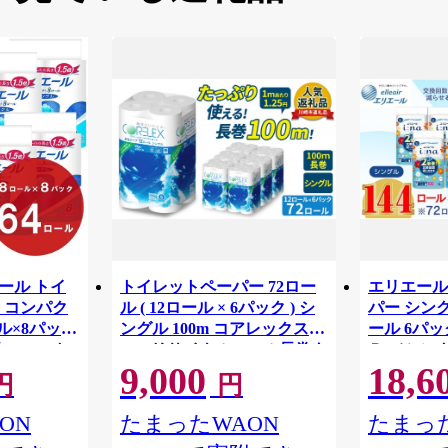
リエール トイ
トイレットペーパー 72ロー
エリエール
 コンパク
ル ( 12ロール × 6パック ) シ
パー シング
ル×8パック
ングル 100m コアレックス
ール 6パック
82.5m ト
FSCリサイクルロール長巻タ
Ｒ （シング
9,000
18,6
 シングル
イプ 再生紙 100％ 日用品 消
パック 日
円
円
りつき 日用品
耗品 防災 備蓄 トイレットペ
備蓄 防災
ーパー トイレ 神奈川県 川崎
ON
たまったWAON
たまった
市 トイレットペーパー 新生