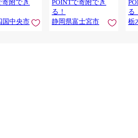
Tで寄附でき
POINTで寄附でき
P
る！
る
四国中央市
静岡県富士宮市
栃