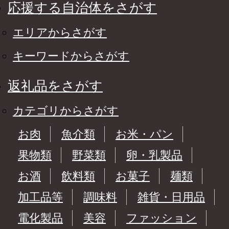
応援する自治体をさがす
エリアからさがす
キーワードからさがす
返礼品をさがす
カテゴリからさがす
お肉
魚介類
お米・パン
果物類
野菜類
卵・乳製品
お酒
飲料類
お菓子
麺類
加工品等
調味料
雑貨・日用品
電化製品
美容
ファッション