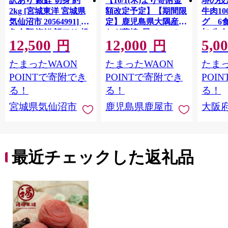
訳あり 銀鮭 切身 約
【10/1(木)より寄附金
堺の技
2kg [宮城東洋 宮城県
額改定予定】【期間限
牛肉1
気仙沼市 20564991] 鮭
定】鹿児島県大隅産う
グ 6
魚介類 海鮮 訳アリ 規
なぎ蒲焼4尾（400g）
加 牛
12,500
12,000
5,0
格外 不揃い さけ サケ
ット 6
円
円
鮭切身 シャケ 切り身
メ 温
たまったWAON
たまったWAON
たまっ
冷凍 家庭用 おかず 弁
菜 簡
当 支援 サーモン 銀鮭
すめ 
POINTで寄附でき
POINTで寄附でき
POI
切り身 魚 わけあり
取り寄
る！
る！
る！
料 ふ
宮城県気仙沼市
鹿児島県鹿屋市
大阪
堺市】
最近チェックした返礼品