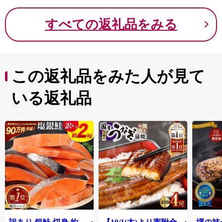
車・電車なら京阪神エリアから約2時間とアクセスも良好
です。
すべての返礼品をみる
関西屈指のリゾート地である白浜町は、近年ワーケーシ
ョンの聖地と呼ばれ、日本三古湯の白浜温泉や、関西屈
指のビーチである白良浜海水浴場、「こころにスマイ
ル 未来創造パーク」をテーマに全世代の方が楽しめる
動物ふれあいテーマパークなど、数々の魅力あふれる町
この返礼品をみた人が見て
です。
そんな白浜町でウェルビーイングが高まるひとときをお
いる返礼品
過ごしください。