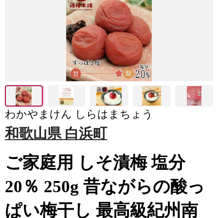
わかやまけん しらはまちょう
和歌山県 白浜町
ご家庭用 しそ漬梅 塩分
20％ 250g 昔ながらの酸っ
ぱい梅干し 最高級紀州南