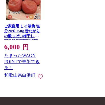
ご家庭用 しそ漬梅 塩
分20％ 250g 昔ながら
の酸っぱい梅干し 最
高級紀州南高梅 和歌
6,000
山県産 産地直送 福梅
円
本舗
たまったWAON
POINTで寄附でき
る！
和歌山県白浜町