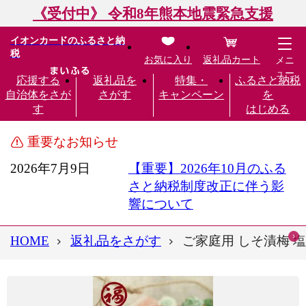
《受付中》 令和8年熊本地震緊急支援
イオンカードのふるさと納
税
お気に入り
返礼品カート
メニ
ュー
応援する
返礼品を
特集・
ふるさと納税
自治体をさが
さがす
キャンペーン
を
す
はじめる
重要なお知らせ
2026年7月9日
【重要】2026年10月のふる
さと納税制度改正に伴う影
響について
HOME
返礼品をさがす
ご家庭用 しそ漬梅 塩