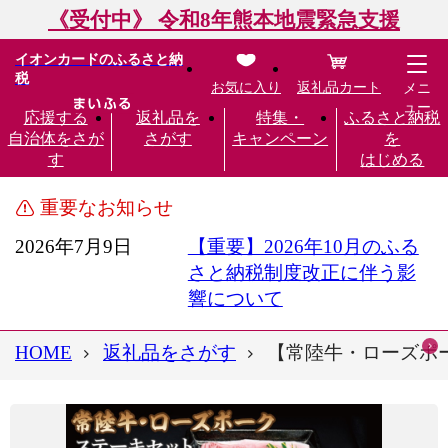
《受付中》 令和8年熊本地震緊急支援
イオンカードのふるさと納
税
お気に入り
返礼品カート
メニ
ュー
応援する
返礼品を
特集・
ふるさと納税
自治体をさが
さがす
キャンペーン
を
す
はじめる
重要なお知らせ
2026年7月9日
【重要】2026年10月のふる
さと納税制度改正に伴う影
響について
HOME
返礼品をさがす
【常陸牛・ローズポーク