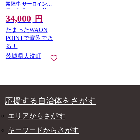
常陸牛 サーロインス
テーキ 約300g×2枚 ロ
34,000
ーズポーク ロースス
円
テーキ 約140g×2枚 ( 茨
たまったWAON
城県共通返礼品・茨城
県産 ) ブランド牛 茨城
POINTで寄附でき
国産 黒毛和牛 霜降り
る！
厚切り 牛肉 ブランド
茨城県大洗町
豚 豚肉 冷凍 ステーキ
応援する自治体をさがす
エリアからさがす
キーワードからさがす