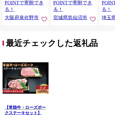
ウトドア バーベキュ
き肉 
POINTで寄附でき
POINTで寄附でき
POI
ー 厚切り タン
ず 惣
る！
る！
る！
まみ 
大阪府泉佐野市
宮城県気仙沼市
埼玉
んのお
お中元
贈答
最近チェックした返礼品
【常陸牛・ローズポー
クステーキセット】