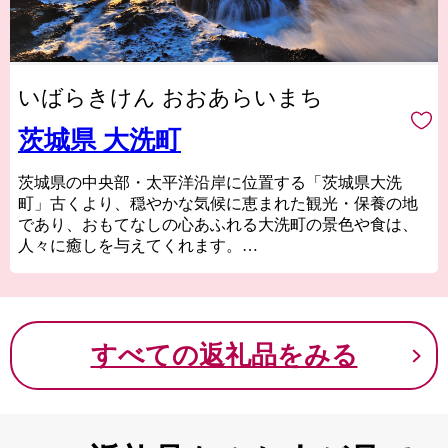
いばらきけん おおあらいまち
茨城県 大洗町
茨城県の中央部・太平洋沿岸に位置する「茨城県大洗
町」古くより、穏やかな気候に恵まれた観光・保養の地
であり、おもてなしの心あふれる大洗町の景色や食は、
人々に癒しを与えてくれます。
幻想的な魚たちのアート空間、波打つ海に佇む鳥居、季
節により表情を変える田園風景、海の上を漂う漁船、輝
くビーチと感じる潮風……そして、豊かな自然に育まれ
た美味しい食材たちは、大洗町自慢の逸品です！
すべての返礼品をみる
大洗町は、さまざまな食材や旅を通して”あなたの『第二
の故郷』でありたい”と願っています。
みなさまからの暖かいご支援をお待ちしております。