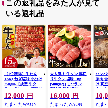
この返礼品をみた人が見て
いる返礼品
【1位獲得】牛たん
大人気！ 牛タン 厚切
ハンバー
1.5kg ねぎ塩味 小分け
り牛タン 塩味 1kg
豚肉 
250g×6【成型 牛タン
(500g×2) [モ〜ランド
け 真
牛肉 焼肉 BBQ 薄切り
宮城県 気仙沼市
大きめ
12,000
16,000
10,
ぎゅうたん スライス
20564660] 肉 牛肉 精肉
保存料
円
円
訳あり サイズ不揃
牛たん 牛タン塩 牛た
淡路島
たまったWAON
たまったWAON
たまっ
い】 G4721
ん塩 冷凍 焼肉 BBQ ア
ポーク 