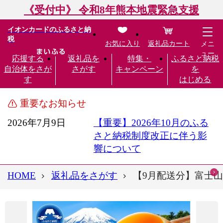
《受付中》 令和8年熊本地震緊急支援
イオンカードのふるさと納
税
お気に入り
返礼品カート
メニ
ュー
応援する
返礼品を
特集・
ふるさと納税
自治体をさが
さがす
キャンペーン
を
す
はじめる
重要なお知らせ
2026年7月9日
【重要】2026年10月のふる
さと納税制度改正に伴う影
響について
HOME
返礼品をさがす
【9月配送分】富士山の