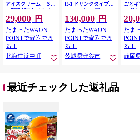
アイスクリーム ３種
R-1 ドリンクタイプ
ごとギ
の贅沢ギフト（クリス
112g×24本×12回 ヨー
ーグル
29,000
130,000
20,
ピー・バー・アソート
グルトドリンク◇
キ メ
円
円
ボックス）_H0016-123
ン チ
たまったWAON
たまったWAON
たまっ
POINTで寄附でき
POINTで寄附でき
POI
る！
る！
る！
北海道浜中町
茨城県守谷市
静岡
最近チェックした返礼品