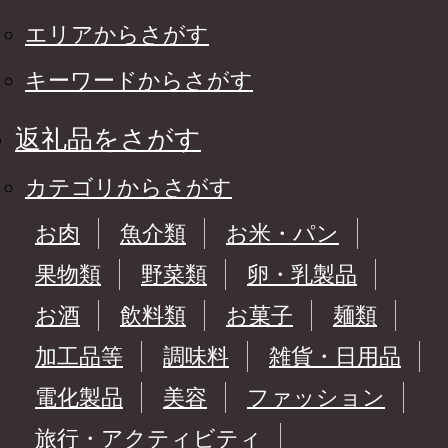
エリアからさがす
キーワードからさがす
返礼品をさがす
カテゴリからさがす
お肉
魚介類
お米・パン
果物類
野菜類
卵・乳製品
お酒
飲料類
お菓子
麺類
加工品等
調味料
雑貨・日用品
電化製品
美容
ファッション
旅行・アクティビティ