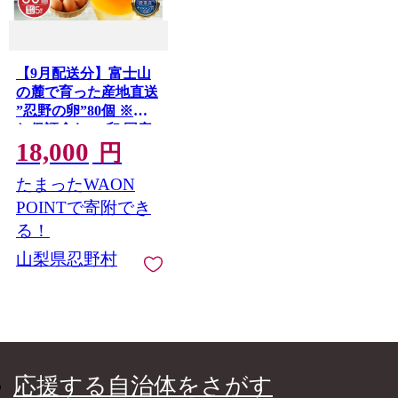
【9月配送分】富士山
の麓で育った産地直送
”忍野の卵”80個 ※割
れ保証含む [卵 国産
18,000
産地直送 生卵 玉子 た
円
まご 卵かけご飯 卵焼
たまったWAON
き 親子丼 目玉焼き す
き焼き オムライス オ
POINTで寄附でき
ムレツ スイーツ作り
る！
料理 調理 人気 鶏卵 鶏
山梨県忍野村
新鮮 山梨県 忍野村]
応援する自治体をさがす