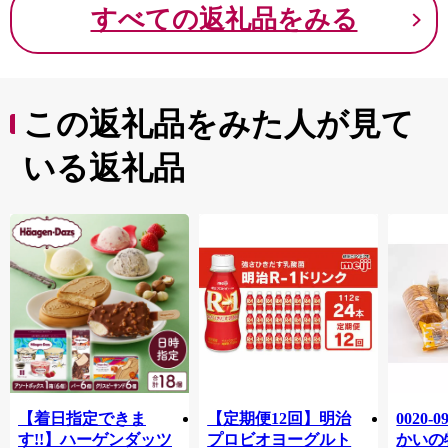
すべての返礼品をみる
この返礼品をみた人が見て
いる返礼品
【着日指定できま
【定期便12回】明治
0020-
す!!】ハーゲンダッツ
プロビオヨーグルト
かいの