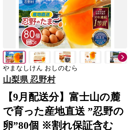
やまなしけん おしのむら
山梨県 忍野村
【9月配送分】富士山の麓
で育った産地直送 ”忍野の
卵”80個 ※割れ保証含む