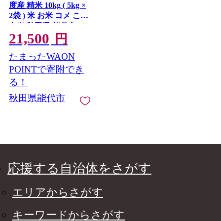
度産 精米 10kg ( 5kg ×
2袋 ) 米 お米 コメ こめ
白米 秋田県 能代市
21,500
円
たまったWAON
POINTで寄附でき
る！
秋田県能代市
応援する自治体をさがす
エリアからさがす
キーワードからさがす