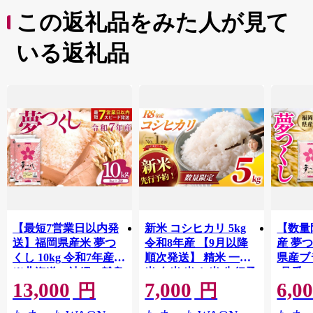
大型城郭灯籠「天空の不夜城」など見所がたくさんあり
この返礼品をみた人が見て
ます。
皆様のお越しを心よりお待ちしております。
いる返礼品
【最短7営業日以内発
新米 コシヒカリ 5kg
【数量
送】福岡県産米 夢つ
令和8年産 【9月以降
産 夢つ
くし 10kg 令和7年産
順次発送】 精米 一等
県産ブラ
※北海道・沖縄・離島
米 白米 米 お米 先行予
(品番:3
13,000
7,000
6,0
は配送不可 |【精米 単
約 数量 限定 こしひか
円
円
一米 単一原料米 7年産
り 5キロ 米5kg ごはん