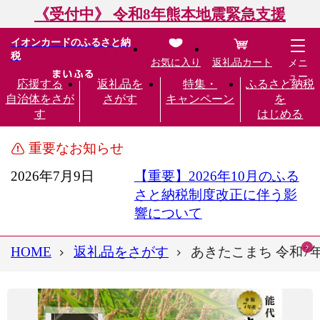
《受付中》 令和8年熊本地震緊急支援
イオンカードのふるさと納
税
お気に入り
返礼品カート
メニ
ュー
応援する
返礼品を
特集・
ふるさと納税
自治体をさが
さがす
キャンペーン
を
す
はじめる
重要なお知らせ
2026年7月9日
【重要】2026年10月のふる
さと納税制度改正に伴う影
響について
HOME
返礼品をさがす
あきたこまち 令和7年度産