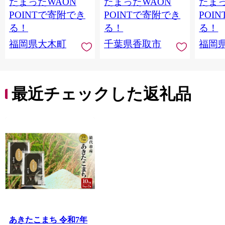
たまったWAON
たまったWAON
たまっ
国産 お米 ブランド米
こめ コメ はくまい お
5kg × 2 ゆめつくし】
米マイスター 厳選 予
POINTで寄附でき
POINTで寄附でき
POI
CY009_01
約 白飯 ※ okome kome
る！
る！
る！
おむすび おにぎり 国
福岡県大木町
千葉県香取市
福岡
産 飯 おこめ 取り寄せ
弁当 家計応援 千葉県
産 R8 2026年 産 千葉
千葉県 香取市
最近チェックした返礼品
あきたこまち 令和7年