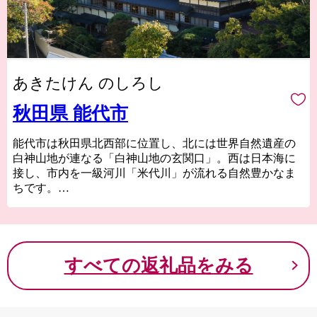
あきたけん のしろし
秋田県 能代市
能代市は秋田県北西部に位置し、北には世界自然遺産の
白神山地が連なる「白神山地の玄関口」。西は日本海に
接し、市内を一級河川「米代川」が流れる自然豊かなま
ちです。
また、秋田杉を中心とした木材加工のまちとして栄え、
大正から昭和初期には「東洋一の木都」と称されまし
た。
夏祭りも盛んで、1万5000発の大輪の花を夜空に打ち上
すべての返礼品をみる
げ、本格的な夏の始まりを告げる「能代の花火」、阿倍
比羅夫や坂上田村麻呂と蝦夷との戦いが起源とされ、
1000年以上の歴史がある「役七夕」、平成25年に1世紀の
時を経て復活を果たした、日本一の高さ（24.1m）を誇る