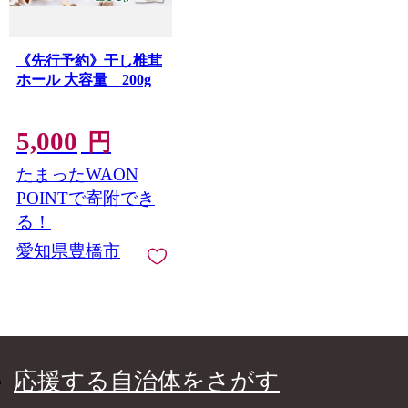
《先行予約》干し椎茸
ホール 大容量 200g
5,000
円
たまったWAON
POINTで寄附でき
る！
愛知県豊橋市
応援する自治体をさがす