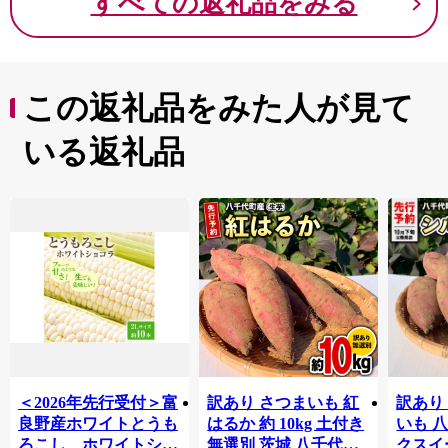
すべての返礼品をみる
この返礼品をみた人が見て
いる返礼品
＜2026年先行受付＞富
訳あり さつまいも 紅
訳あり
良野産ホワイトとうも
はるか 約 10kg 土付き
いも 
ろこし ホワイトショ
無選別 茨城 八千代町
クスイ