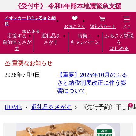
《受付中》 令和8年熊本地震緊急支援
イオンカードのふるさと納
税
お気に入り
返礼品カート
メニ
ュー
応援する
返礼品を
特集・
ふるさと納税
自治体をさが
さがす
キャンペーン
を
す
はじめる
重要なお知らせ
2026年7月9日
【重要】2026年10月のふる
さと納税制度改正に伴う影
響について
HOME
返礼品をさがす
《先行予約》干し椎茸 