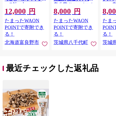
コラ計10本
産 生芋 サツマイモ さ
10kg
12,000
8,000
8,0
【1678459】
つま芋 焼き芋 やきい
モ 芋 
円
円
も 芋 イモ 野菜 不揃い
ート 秋 【 先行予
たまったWAON
たまったWAON
たまっ
規格外 長期熟成 おや
2026
つ デザート 秋 旬 農家
送 】[A
POINTで寄附でき
POINTで寄附でき
POI
直送 【 先行予約 2026
る！
る！
る！
年10月下旬以降発送
北海道富良野市
茨城県八千代町
茨城
】 [AX010ya]
最近チェックした返礼品