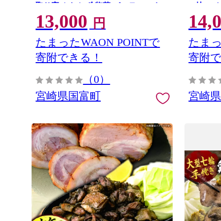
取り寄せ おかず 惣菜 パーティー お
べ比べ 
13,000
14,
祝い 記念日
せ パー
円
たまったWAON POINTで
たまっ
寄附できる！
寄附
（0）
宮崎県国富町
宮崎