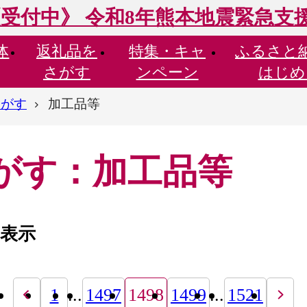
受付中》 令和8年熊本地震緊急支
体
返礼品を
特集・
キャ
ふるさと
さがす
ンペーン
はじめ
さがす
加工品等
がす：加工品等
目を表示
1
...
1497
1498
1499
...
1521