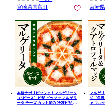
宮崎県国富町
宮崎
本格ナポリピッツァ！マルゲリータ
マルゲリ
（6ピース）ピザ ピッツァ マルゲリ
ジ（各種
ータ チーズ カット済み 冷凍ピザ お
ァ マル