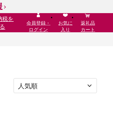
援
納税を
会員登録・
お気に
返礼品
る
ログイン
入り
カート