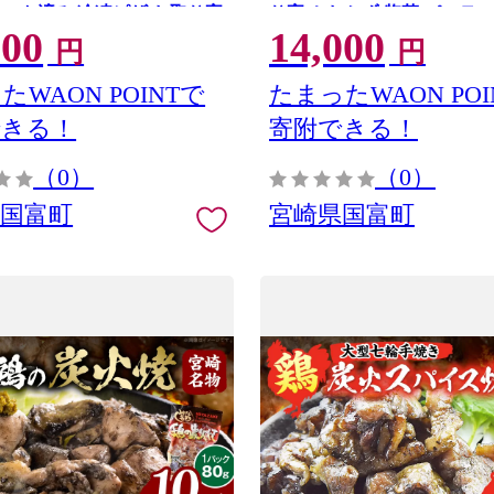
カット済み 冷凍ピザ お取り寄
り寄せ おかず 惣菜 パーティ
000
14,000
ティー お祝い 記念日
い 記念日
円
円
たWAON POINTで
たまったWAON POI
できる！
寄附できる！
（0）
（0）
県国富町
宮崎県国富町