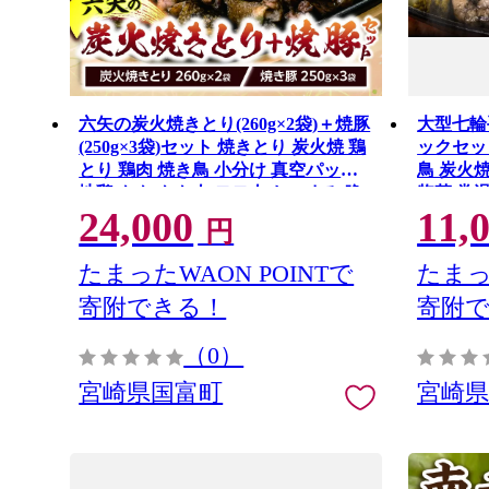
六矢の炭火焼きとり(260g×2袋)＋焼豚
大型七輪手
(250g×3袋)セット 焼きとり 炭火焼 鶏
ックセット
とり 鶏肉 焼き鳥 小分け 真空パック
鳥 炭火
地鶏 もも もも肉 モモ肉 おつまみ 晩
惣菜 常
24,000
11,
酌 おかず 惣菜 冷凍 焼き豚 焼豚 豚肉
け パック
円
肉 晩ご飯 お弁当 たれ 簡単 手軽 宮崎
ンジ調理
たまったWAON POINTで
たまっ
寄附できる！
寄附
（0）
宮崎県国富町
宮崎