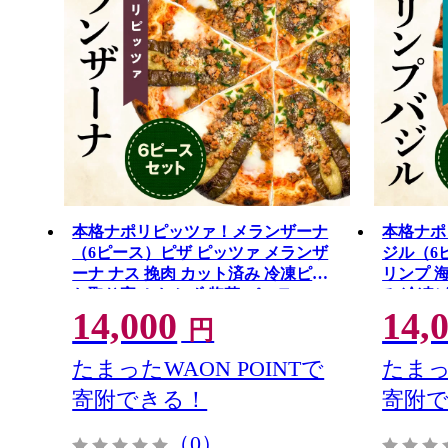
本格ナポリピッツァ！メランザーナ
本格ナポ
（6ピース）ピザ ピッツァ メランザ
ジル（6
ーナ ナス 挽肉 カット済み 冷凍ピザ
リンプ 
お取り寄せ おかず 惣菜 パーティー
み 冷凍
14,000
14,
お祝い 記念日
パーティ
円
たまったWAON POINTで
たまっ
寄附できる！
寄附
（0）