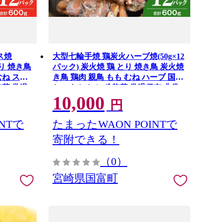
ス焼
大型七輪手焼 鶏炭火ハーブ焼(50g×12
とり 焼き鳥
パック) 炭火焼 鶏 とり 焼き鳥 炭火焼
むね スパ
き鳥 鶏肉 親鳥 もも むね ハーブ 国産
惣菜 常温
おつまみ おかず 惣菜 常温保存 非常
10,000
 パック
食 キャンプ 小分け パック 簡単調理
円
ンジ調理
便利 手軽 時短 レンジ調理
NTで
たまったWAON POINTで
寄附できる！
（0）
宮崎県国富町