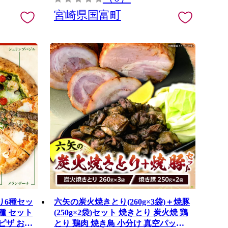
宮崎県国富町
り6種セッ
六矢の炭火焼きとり(260g×3袋)＋焼豚
6種 セット
(250g×2袋)セット 焼きとり 炭火焼 鶏
ピザ お取
とり 鶏肉 焼き鳥 小分け 真空パック