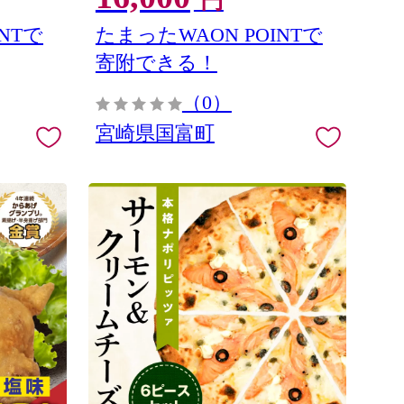
円
NTで
たまったWAON POINTで
寄附できる！
（0）
宮崎県国富町