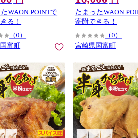
円
円
たWAON POINTで
たまったWAON POI
できる！
寄附できる！
（0）
（0）
県国富町
宮崎県国富町