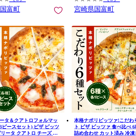
県国富町
宮崎県国富町
ータ＆クアトロフォルマッ
本格ナポリピッツァ!こだわ
3ピースセット) ピザ ピッツ
ト ピザ ピッツァ 食べ比べ 
ゲリータ クアトロ チーズ 食
詰め合わせ カット済み 冷凍