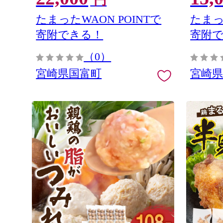
円
たまったWAON POINTで
たまっ
寄附できる！
寄附
（0）
宮崎県国富町
宮崎