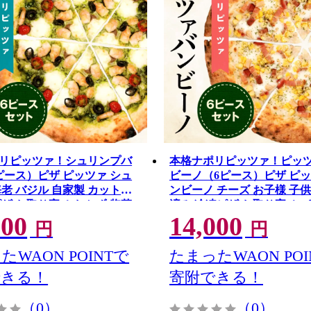
リピッツァ！シュリンプバ
本格ナポリピッツァ！ピッ
ピース）ピザ ピッツァ シュ
ビーノ（6ピース）ピザ ピッ
海老 バジル 自家製 カット済
ンビーノ チーズ お子様 子供
ピザ お取り寄せ おかず 惣菜
済み 冷凍ピザ お取り寄せ 
000
14,000
ー お祝い 記念日
お祝い 記念日
円
円
たWAON POINTで
たまったWAON POI
できる！
寄附できる！
（0）
（0）