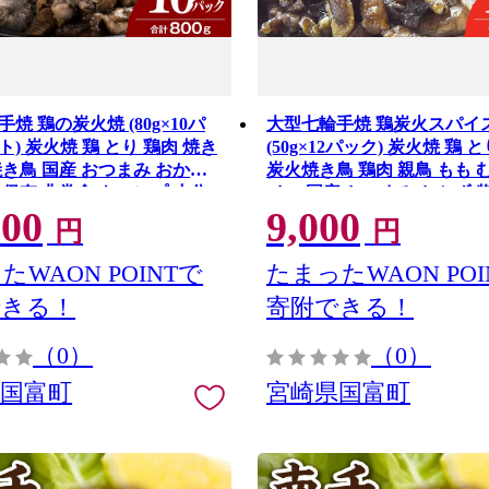
焼 鶏の炭火焼 (80g×10パ
大型七輪手焼 鶏炭火スパイ
) 炭火焼 鶏 とり 鶏肉 焼き
(50g×12パック) 炭火焼 鶏 
焼き鳥 国産 おつまみ おかず
炭火焼き鳥 鶏肉 親鳥 もも 
温保存 非常食 キャンプ 小分
イス 国産 おつまみ おかず 
000
9,000
 簡単調理 便利 手軽 時短 レ
保存 非常食 キャンプ 小分け
円
円
簡単調理 便利 手軽 時短 レ
たWAON POINTで
たまったWAON POI
できる！
寄附できる！
（0）
（0）
県国富町
宮崎県国富町