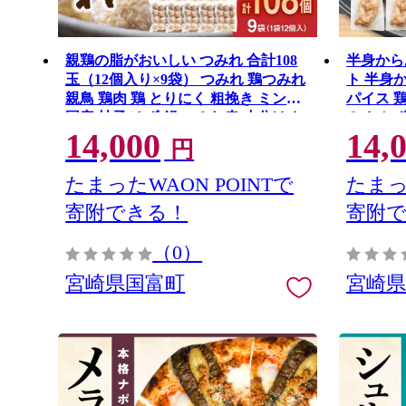
親鶏の脂がおいしい つみれ 合計108
半身から
玉（12個入り×9袋） つみれ 鶏つみれ
ト 半身
親鳥 鶏肉 鶏 とりにく 粗挽き ミンチ
パイス 鶏
国産 柚子 ゆず 鍋 つみれ串 小分け お
み おかず
14,000
14,
弁当 お惣菜 おかず 簡単 手軽 冷凍
ーシー 
円
たまったWAON POINTで
たまっ
寄附できる！
寄附
（0）
宮崎県国富町
宮崎