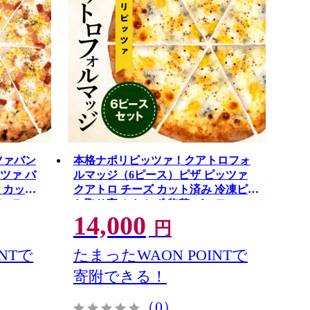
ツァバン
本格ナポリピッツァ！クアトロフォ
ツァ バ
ルマッジ（6ピース）ピザ ピッツァ
 カット
クアトロ チーズ カット済み 冷凍ピザ
パーティー
お取り寄せ おかず 惣菜 パーティー
14,000
お祝い 記念日
円
NTで
たまったWAON POINTで
寄附できる！
（0）