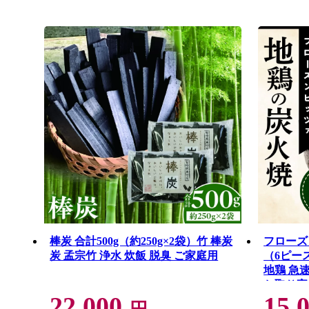
棒炭 合計500g（約250g×2袋）竹 棒炭
フローズ
炭 孟宗竹 浄水 炊飯 脱臭 ご家庭用
（6ピー
地鶏 急
お取り寄
22,000
15,
お祝い 