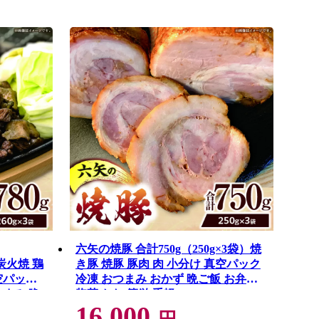
六矢の焼豚 合計750g（250g×3袋）焼
 炭火焼 鶏
き豚 焼豚 豚肉 肉 小分け 真空パック
空パック
冷凍 おつまみ おかず 晩ご飯 お弁当
つまみ 晩
惣菜 たれ 簡単 手軽
16,000