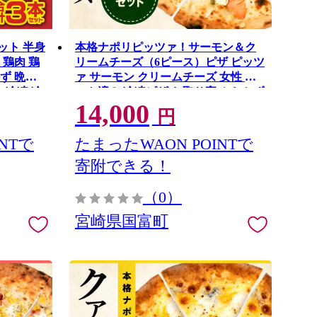
ット 半身
本格ナポリピッツァ！サーモン＆ク
 鶏肉 鶏
リームチーズ（6ピース）ピザ ピッツ
ず 晩ご
ァ サーモン クリームチーズ 女性 カ
 冷凍 冷
ット済み 冷凍ピザ お取り寄せ おかず
14,000
惣菜 パーティー お祝い 記念日
円
NTで
たまったWAON POINTで
寄附できる！
（0）
宮崎県国富町