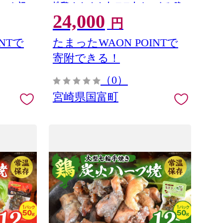
ー お祝
地鶏 もも もも肉 モモ肉 おつまみ 晩
24,000
酌 おかず 惣菜 冷凍 焼き豚 焼豚 豚肉
円
肉 晩ご飯 お弁当 たれ 簡単 手軽 宮崎
NTで
たまったWAON POINTで
寄附できる！
（0）
宮崎県国富町