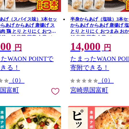
あげ（スパイス味）3本セッ
半身からあげ（塩味）3本セ
からあげ からあげ 唐揚げ ス
からあげ からあげ 唐揚げ 塩
肉 鶏 とり とりにく おつま
とり とりにく おつまみ おか
 晩ご飯 惣菜 国産 金賞 ジュ
飯 惣菜 国産 金賞 ジューシー
000
14,000
冷凍 冷凍食品
凍食品
円
円
たWAON POINTで
たまったWAON POI
できる！
寄附できる！
（0）
（0）
県国富町
宮崎県国富町