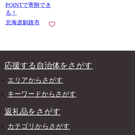
白米 F4F-5116
POINTで寄附でき
る！
北海道釧路市
応援する自治体をさがす
エリアからさがす
キーワードからさがす
返礼品をさがす
カテゴリからさがす