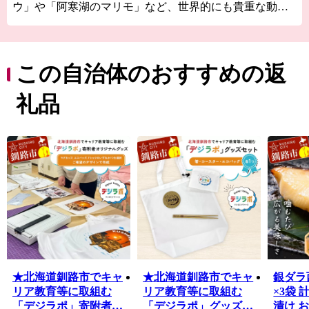
ウ」や「阿寒湖のマリモ」など、世界的にも貴重な動植
物が多く生息しているほか、世界３大夕日のひとつとい
われる釧路の夕日はこの土地ならではの絶景です。新鮮
な海産物はもちろん、お肉やスイーツ、地酒まで美味し
いものが豊富なことも釧路の大きな魅力です！ 夏でも最
この自治体のおすすめの返
高気温が20℃前後と涼しく快適な釧路市は移住や長期滞
在にも適しています。
礼品
★北海道釧路市でキャ
★北海道釧路市でキャ
銀ダラ
リア教育等に取組む
リア教育等に取組む
×3袋 
「デジラポ」寄附者オ
「デジラポ」グッズセ
漬け 