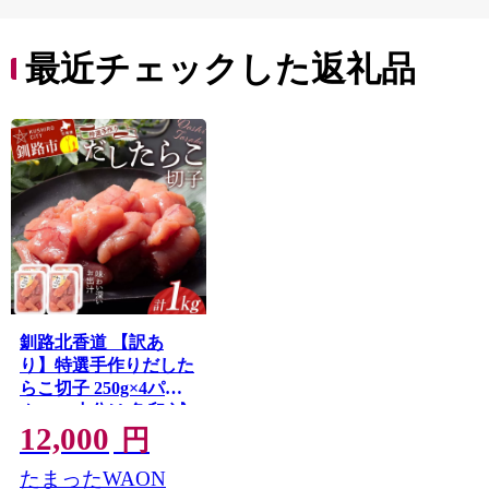
最近チェックした返礼品
釧路北香道 【訳あ
り】特選手作りだした
らこ切子 250g×4パッ
ク 1kg 小分け 魚卵 減
12,000
塩 塩分制限 タラコ だ
円
し 出汁 ダシ たらこ 海
たまったWAON
鮮 おかず お弁当 魚介