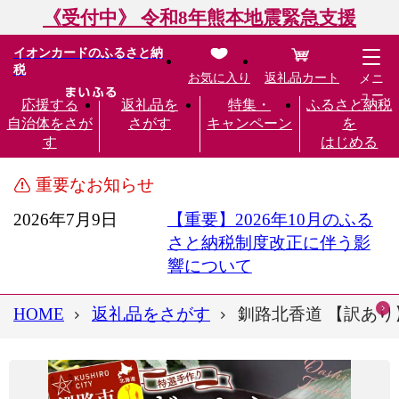
《受付中》 令和8年熊本地震緊急支援
イオンカードのふるさと納
税
お気に入り
返礼品カート
メニ
ュー
応援する
返礼品を
特集・
ふるさと納税
自治体をさが
さがす
キャンペーン
を
す
はじめる
重要なお知らせ
2026年7月9日
【重要】2026年10月のふる
さと納税制度改正に伴う影
響について
HOME
返礼品をさがす
釧路北香道 【訳あり】特