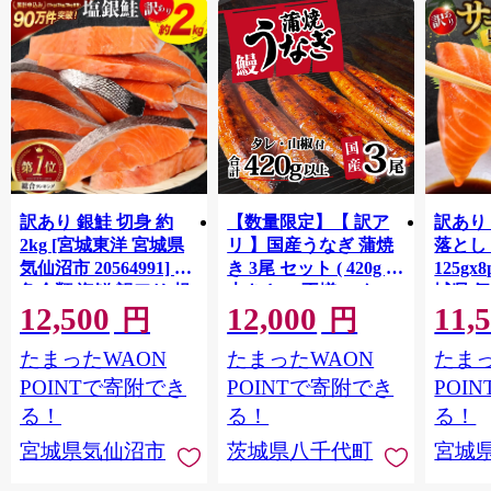
訳あり 銀鮭 切身 約
【数量限定】【 訳ア
訳あり
2kg [宮城東洋 宮城県
リ 】国産うなぎ 蒲焼
落とし 
気仙沼市 20564991] 鮭
き 3尾 セット ( 420g )
125gx
魚介類 海鮮 訳アリ 規
大きさ の不揃い タ
城県 
12,500
12,000
11,
格外 不揃い さけ サケ
レ・山椒付き ウナギ
20564
円
円
鮭切身 シャケ 切り身
鰻 ふぞろい 不揃い う
お刺し
たまったWAON
たまったWAON
たまっ
冷凍 家庭用 おかず 弁
な重 ひつまぶし 人気
生 生
当 支援 サーモン 銀鮭
茨城 八千代町 ふるさ
鮭 銀鮭
POINTで寄附でき
POINTで寄附でき
POI
切り身 魚 わけあり
と納税 冷凍 [SF951ya]
介
る！
る！
る！
宮城県気仙沼市
茨城県八千代町
宮城