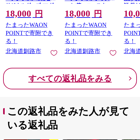
リジナルグッズ (マグ
ット(箸・コースタ
鮮 銀
18,000
18,000
10,
カップ、エコバッグ、
ー・エコバッグ) ★ 居
ラ ぎ
円
円
Tシャツから1個選択)
場所 多世代交流 ICT
魚 西京焼
たまったWAON
たまったWAON
たまっ
★ 居場所 多世代交流
人財育成 不登校児童
ICT 人財育成 不登校
支援 SDGｓ 子ども支
POINTで寄附でき
POINTで寄附でき
POI
児童支援 SDGｓ 子ど
援 デジタル F5F-0260
る！
る！
る！
も支援 デジタル F5F-
北海道釧路市
北海道釧路市
北海
0262
すべての返礼品をみる
この返礼品をみた人が見て
いる返礼品