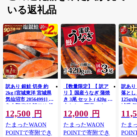
いる返礼品
訳あり 銀鮭 切身 約
【数量限定】【 訳ア
訳あり
2kg [宮城東洋 宮城県
リ 】国産うなぎ 蒲焼
落とし 
気仙沼市 20564991] 鮭
き 3尾 セット ( 420g )
125gx
魚介類 海鮮 訳アリ 規
大きさ の不揃い タ
城県 
12,500
12,000
11,
格外 不揃い さけ サケ
レ・山椒付き ウナギ
20564
円
円
鮭切身 シャケ 切り身
鰻 ふぞろい 不揃い う
お刺し
たまったWAON
たまったWAON
たまっ
冷凍 家庭用 おかず 弁
な重 ひつまぶし 人気
生 生
当 支援 サーモン 銀鮭
茨城 八千代町 ふるさ
鮭 銀鮭
POINTで寄附でき
POINTで寄附でき
POI