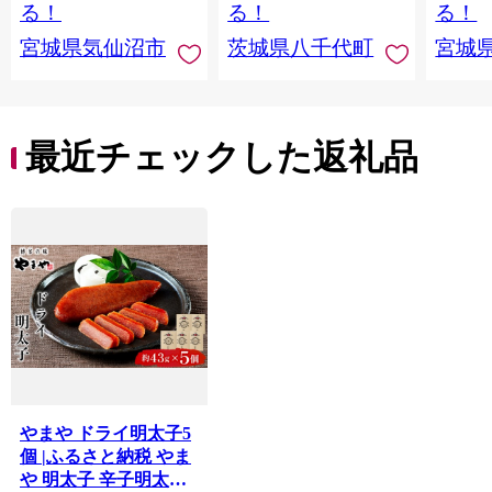
切り身 魚 わけあり
と納税 冷凍 [SF951ya]
介
る！
る！
る！
宮城県気仙沼市
茨城県八千代町
宮城
最近チェックした返礼品
やまや ドライ明太子5
個 |ふるさと納税 やま
や 明太子 辛子明太子