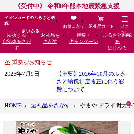
《受付中》 令和8年熊本地震緊急支援
イオンカードのふるさと納
税
お気に入り
返礼品カート
メニ
ュー
応援する
返礼品を
特集・
ふるさと納税
自治体をさが
さがす
キャンペーン
を
す
はじめる
重要なお知らせ
2026年7月9日
【重要】2026年10月のふる
さと納税制度改正に伴う影
響について
HOME
返礼品をさがす
やまや ドライ明太子5