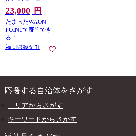
博多明太子 切子 ご家
23,000
庭用 熟成明太子 お取
円
り寄せ ごはんのお供
たまったWAON
人気 博多グルメ ギフ
ト
POINTで寄附でき
る！
福岡県篠栗町
応援する自治体をさがす
エリアからさがす
キーワードからさがす