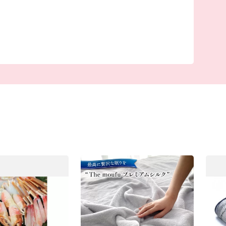
も多く、随筆や紀行の中でも、「小津の泊」「小
大津の浦」の名で登場する名称の地です。
はるかに六甲山、淡路島を望むことができます。
ら欧州の技術を導入した毛布の製造が始まり、一大
約9割を占める「日本一の毛布のまち」です。
、トレンドに素早く対応できるニット素材の生産
。
てこだわりを持った付加価値の高いものづくりを
テージに合わせたきめ細かいサポートを行ってお
てできる環境が整っています。
人が住みたい、住み続けたいと思えるまちをめざ
みを行っていきます。