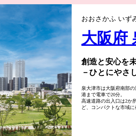
おおさかふ いず
大阪府
創造と安心を
－ひとにやさ
ざして－
泉大津市は大阪府南部の
港まで電車で20分。
高速道路の出入口は2か
ど、コンパクトな市域に
いところです。
泉大津市の歴史は古く、
ました。