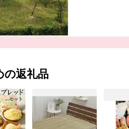
交通の要として人の往来
津の浦なる岸の松原」「
西北部は大阪湾に面し、
産業では明治18年頃か
産地となりました。
今でも国産毛布生産量の
また、立地条件を活かし
地としても成長しました
糸から製品まで、一貫し
行っています。
めの返礼品
泉大津市では、ライフス
り、安心して出産・子育
これからも幅広い年代の
して、さまざまな取り組