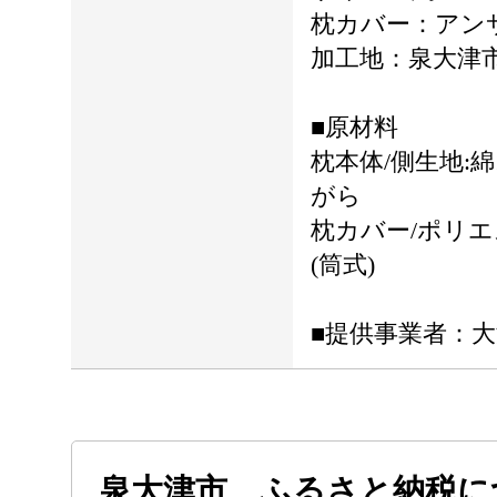
枕カバー：アンサ
加工地：泉大津
■原材料
枕本体/側生地:綿
がら
枕カバー/ポリエ
(筒式)
■提供事業者：
泉大津市 ふるさと納税に