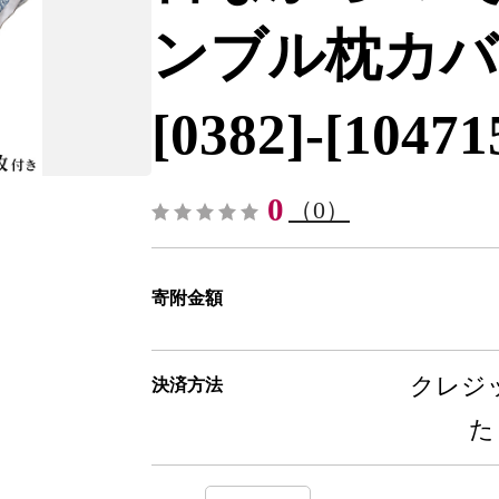
ンブル枕カバ
[0382]-[10471
0
（0）
寄附金額
クレジッ
決済方法
た