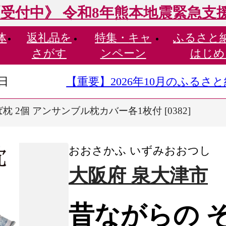
受付中》 令和8年熊本地震緊急支
体
返礼品を
特集・
キャ
ふるさと
さがす
ンペーン
はじめ
9日
【重要】2026年10月のふる
枕 2個 アンサンブル枕カバー各1枚付 [0382]
おおさかふ いずみおおつし
大阪府 泉大津市
昔ながらの そ