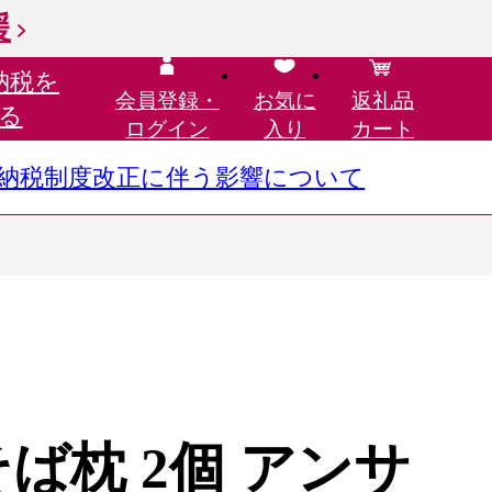
援
納税を
会員登録・
お気に
返礼品
る
ログイン
入り
カート
さと納税制度改正に伴う影響について
ば枕 2個 アンサ