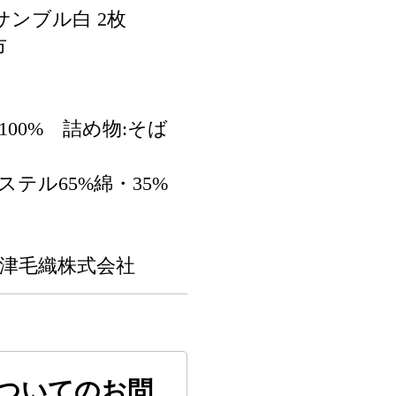
ンブル白 2枚
市
100% 詰め物:そば
ステル65%綿・35%
大津毛織株式会社
ついてのお問