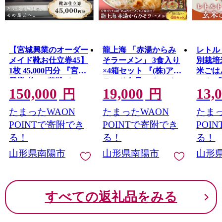
【宮城興業のオーダー
龍上海 「赤湯からみ
レトル
メイド靴お仕立券45】
そラーメン」 3食入り
別栽培
1枚 45,000円分 『宮城
×4箱セット 『(株)アイ
米ごはん
興業(株)』 革靴 くつ
ランド食品』 らーめ
ック 
150,000
19,000
13,
シューズ ファッショ
ん 辛 味噌 行列 人気店
ム』 米
円
円
ン ビジネス カジュア
山形県 南陽市 [262]
ルト 
たまったWAON
たまったWAON
たまっ
ル メンズ 紳士 山形県
蓄 防
[2325]
南陽市 [790]
POINTで寄附でき
POINTで寄附でき
POI
る！
る！
る！
山形県南陽市
山形県南陽市
山形
すべての返礼品をみる