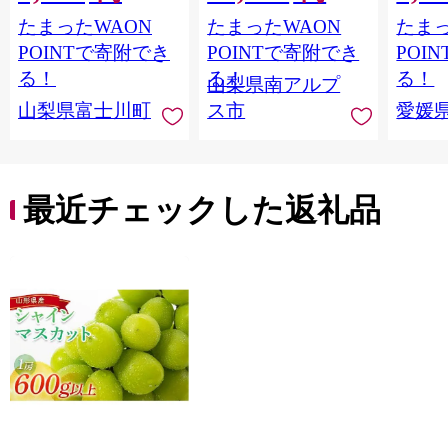
ャインマスカット 〜
ンマスカット1.2kg以
ご自宅
たまったWAON
たまったWAON
たまっ
１ｋｇ以上（２〜３
上（2～3房） クール
マドン
房） フルーツ 山梨県
便発送 ALPAG007
あり 
POINTで寄附でき
POINTで寄附でき
POI
産 果物 くだもの シャ
ツ 高級
る！
る！
る！
山梨県南アルプ
イン マスカット ぶど
産地直
山梨県富士川町
ス市
愛媛
う ブドウ 葡萄 大粒 種
レンジ
なし 先行予約 富士川
県 西
町 10000円 一万円
9000円 九千円
最近チェックした返礼品