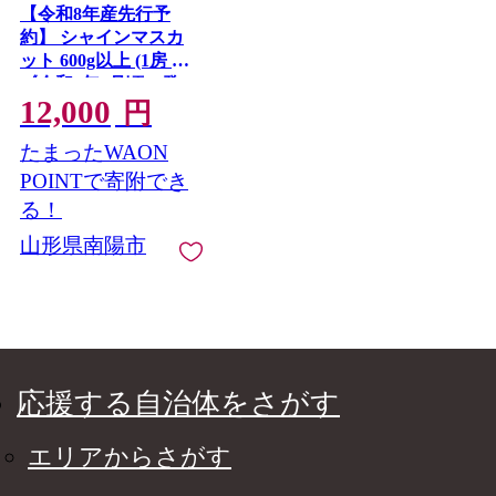
【令和8年産先行予
約】 シャインマスカ
ット 600g以上 (1房 秀)
《令和8年9月頃～発
12,000
送》 『南陽中央青果
円
市場』 マスカット ぶ
たまったWAON
どう 果物 フルーツ デ
ザート 山形県 南陽市
POINTで寄附でき
[1206]
る！
山形県南陽市
応援する自治体をさがす
エリアからさがす