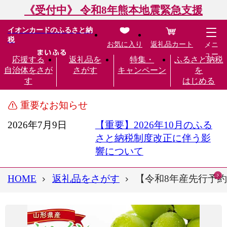
《受付中》 令和8年熊本地震緊急支援
イオンカードのふるさと納
税
お気に入り
返礼品カート
メニ
ュー
応援する
返礼品を
特集・
ふるさと納税
自治体をさが
さがす
キャンペーン
を
す
はじめる
重要なお知らせ
2026年7月9日
【重要】2026年10月のふる
さと納税制度改正に伴う影
響について
HOME
返礼品をさがす
【令和8年産先行予約】