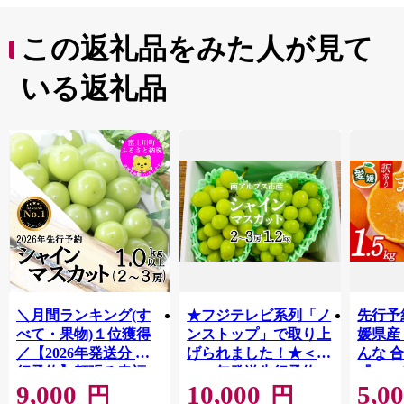
この返礼品をみた人が見て
いる返礼品
＼月間ランキング(す
★フジテレビ系列「ノ
先行予
べて・果物)１位獲得
ンストップ」で取り上
媛県産
／【2026年発送分 先
げられました！★＜
んな 合
行予約】頬張る幸福
2026年発送先行予約＞
『202
9,000
10,000
5,0
感 〜緑の宝石・ シ
南アルプス市産シャイ
出荷予
円
円