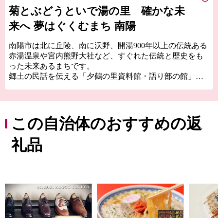
菊とぶどうといで湯の里 確かな未
来へ 夢はぐくむまち 南陽
南陽市は北に丘陵、南に沃野、開湯900年以上の伝統ある
赤湯温泉や宮内熊野大社など、すぐれた伝統と歴史をも
った未来あるまちです。
郷土の民話を伝える「夕鶴の里資料館・語り部の館」や
国指定史跡「稲荷森古墳」公園等の歴史と文化、さらに
全国のスカイスポーツの中心として知られる「南陽スカ
イパーク」や市民の健康増進を図る「中央花公園（市民
体育館）」などの地域文化を大切にしながら、市民の安
この自治体のおすすめの返
全な暮し、ライフサイクルに応じた安心な暮し、そして
うるおいのある暮しを目指して、みなさんが住んでいて
礼品
良かったと思うまちづくりを進めています。