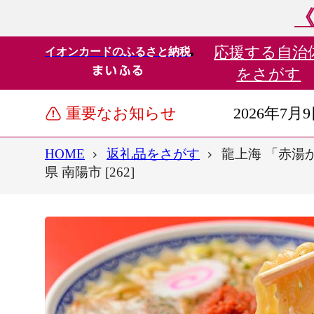
《
応援する
自治
イオンカードのふるさと納税
をさがす
重要なお知らせ
2026年7月
HOME
返礼品をさがす
龍上海 「赤湯か
県 南陽市 [262]