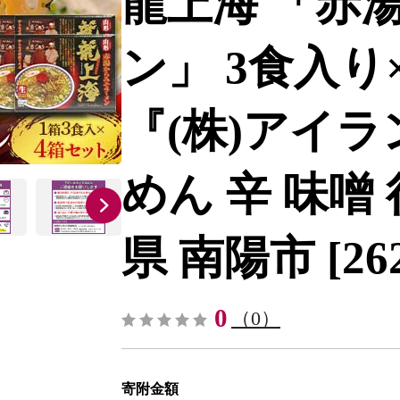
龍上海 「赤
ン」 3食入り
『(株)アイラ
めん 辛 味噌
県 南陽市 [262]
0
（0）
寄附金額