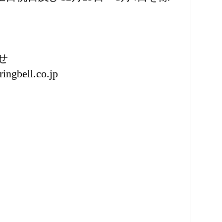
せ
ingbell.co.jp