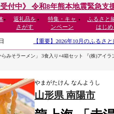
受付中》 令和8年熊本地震緊急支
体
返礼品を
特集・
キャ
ふるさと
さがす
ンペーン
はじめ
9日
【重要】2026年10月のふる
らみそラーメン」 3食入り×4箱セット 『(株)アイラン
やまがたけん なんようし
山形県 南陽市