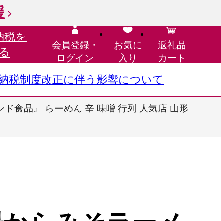
援
納税を
会員登録・
お気に
返礼品
る
ログイン
入り
カート
さと納税制度改正に伴う影響について
ド食品』 らーめん 辛 味噌 行列 人気店 山形