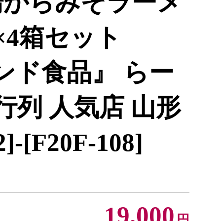
湯からみそラーメ
×4箱セット
ンド食品』 らー
 行列 人気店 山形
-[F20F-108]
19,000
円