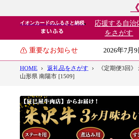
《
応援する
自治
イオンカードのふるさと納税
をさがす
重要なお知らせ
2026年7月
HOME
返礼品をさがす
《定期便3回》 
山形県 南陽市 [1509]