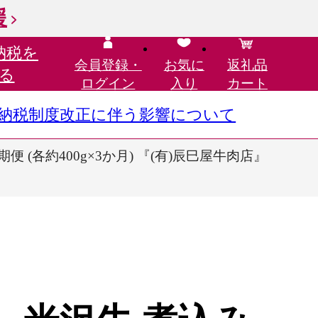
援
納税を
会員登録・
お気に
返礼品
る
ログイン
入り
カート
さと納税制度改正に伴う影響について
(各約400g×3か月) 『(有)辰巳屋牛肉店』