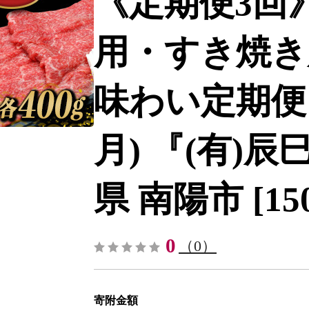
《定期便3回》
用・すき焼き
味わい定期便 (
月) 『(有)
県 南陽市 [1509
0
（0）
寄附金額