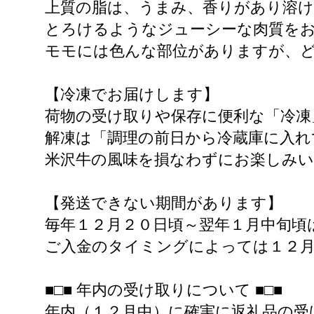
上質の脂は、うまみ、香りがあり溶
とろけるようなジューシーな肉質を
モモには色んな部位がありますが、
【冷凍でお届けします】
荷物の受け取りや保存に便利な「冷凍
解凍は「調理の前日から冷蔵庫に入れ
米沢牛の風味を損なわずにお楽しみ
【発送できない期間があります】
毎年１２月２０日頃～翌年１月中旬頃
ご入金のタイミングによっては１２
■□■ 年内の受け取りについて ■□■
年内（１２月中）に確実に返礼品の受