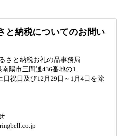
さと納税についてのお問い
ふるさと納税お礼の品事務局
形県南陽市三間通436番地の1
0（土日祝日及び12月29日～1月4日を除
せ
ingbell.co.jp