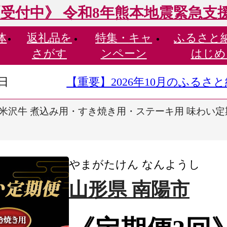
受付中》 令和8年熊本地震緊急支
体
返礼品を
特集・
キャ
ふるさと
さがす
ンペーン
はじめ
9日
【重要】2026年10月のふる
米沢牛 煮込み用・すき焼き用・ステーキ用 味わい定期便 
やまがたけん なんようし
山形県 南陽市