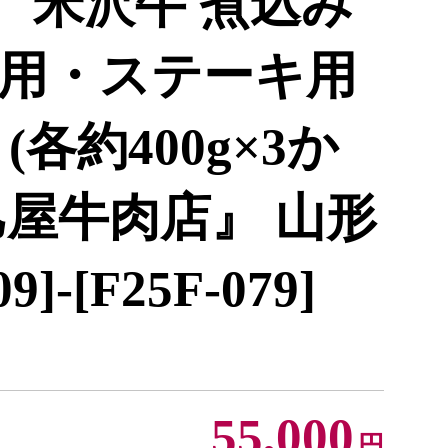
 米沢牛 煮込み
用・ステーキ用
各約400g×3か
辰巳屋牛肉店』 山形
]-[F25F-079]
55,000
円