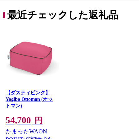
ち 長
便利 
最近チェックした返礼品
コ ト
ー 人
【ダスティピンク】
Yogibo Ottoman (オッ
トマン)
54,700
円
たまったWAON