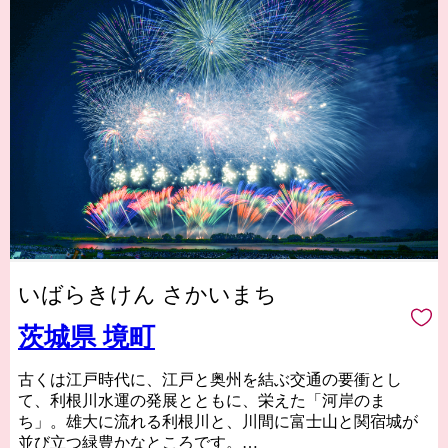
いばらきけん さかいまち
茨城県 境町
古くは江戸時代に、江戸と奥州を結ぶ交通の要衝とし
て、利根川水運の発展とともに、栄えた「河岸のま
ち」。雄大に流れる利根川と、川間に富士山と関宿城が
並び立つ緑豊かなところです。