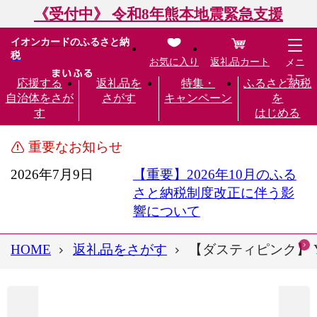
《受付中》 令和8年熊本地震緊急支援
イオンカードのふるさと納
税
お気に入り
返礼品カート
メニ
ュー
応援する
返礼品を
特集・
ふるさと納税
自治体をさが
さがす
キャンペーン
を
す
はじめる
重要なお知らせ
2026年7月9日
【重要】2026年10月のふる
さと納税制度改正に伴う影
響について
HOME
返礼品をさがす
【ダスティピンク】 Yog