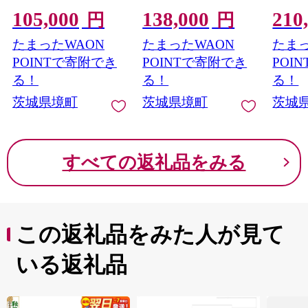
上) 簡易袋 タレ 山椒付
簡易袋 タレ 山椒付き
上) 簡
105,000
138,000
210
き
き
円
円
たまったWAON
たまったWAON
たまっ
POINTで寄附でき
POINTで寄附でき
POI
る！
る！
る！
茨城県境町
茨城県境町
茨城
すべての返礼品をみる
この返礼品をみた人が見て
いる返礼品