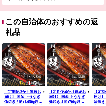
平成27年には首都圏中央連絡自動車道（圏央道）境古河
ICが開通するとともに、自然豊かな住み良い町として、
次世代を担う子どもたちに未来ある町として、近年では
「利根川大花火大会」をはじめ、世界大会基準のアーバ
この自治体のおすすめの返
ンスポーツパーク、人工サーフィン場「city wave」など
次世代スポーツにも力を入れており、町の地域資源を生
礼品
かした新たな取り組みを数多く行っています。
【定期便/3か月連続お
【定期便/6か月連続お
【定期
届け】 国産 上うなぎ
届け】 国産 上うなぎ
届け】
蒲焼き 6尾 (1,050g以
蒲焼き 4尾 (700g以上)
蒲焼き 6