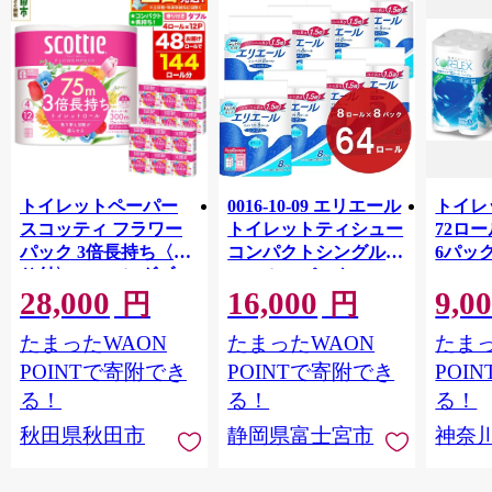
トイレットペーパー
0016-10-09 エリエール
トイレ
スコッティ フラワー
トイレットティシュー
72ロール
パック 3倍長持ち〈香
コンパクトシングル 8
6パック
り付〉4ロール(ダブ
ロール×8パック 64ロ
100m
28,000
16,000
9,0
ル)×12パック 日用品
ール 1.5倍巻 82.5m
FSC
円
円
最短翌日発送 [スコッ
トイレットペーパー
長巻タ
たまったWAON
たまったWAON
たまっ
ティ フラワーパック
シングル パルプ100％
100％
トイレットペーパー
香りつき 日用品 消耗
防災 
POINTで寄附でき
POINTで寄附でき
POI
日本製紙クレシア] 秋
品 備蓄
ペーパ
る！
る！
る！
田県秋田市
川県 
秋田県秋田市
静岡県富士宮市
神奈
トペー
活雑貨
れっと