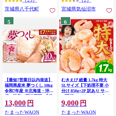
（25）
（2）
茨城県八千代町
宮城県気仙沼市
5
6
【最短7営業日以内発送】
むきえび 総量 1.7kg 特大
福岡県産米 夢つくし 10kg
5Lサイズ【下処理不要 小
令和7年産 ※北海道・沖
分け 850g×2P 訳あり サイ
縄・離島は配送不可 |【精
ズ不揃い バナメイエビ バ
13,000
9,000
米 単一米 単一原料米 7年
ラ凍結】 G4142
円
円
産 国産 お米 ブランド米
たまったWAON
たまったWAON
5kg × 2 ゆめつくし】