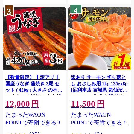
3
4
【数量限定】【 訳アリ 】
訳あり サーモン 切り落と
国産うなぎ 蒲焼き 3尾 セ
し おさしみ用 1kg 125gx8p
ット ( 420g ) 大きさ の不揃
[足利本店 宮城県 気仙沼市
い タレ・山椒付き ウナギ
20564313] 魚 魚介類 鮭 お
12,000
11,500
鰻 ふぞろい 不揃い うな重
刺し身 刺し身 刺身 生 生食
円
円
ひつまぶし 人気 茨城 八千
個包装 チリ銀鮭 銀鮭 海鮮
たまったWAON
たまったWAON
代町 ふるさと納税 冷凍
海鮮丼 魚介
[SF951ya]
POINTで寄附できる！
POINTで寄附できる！