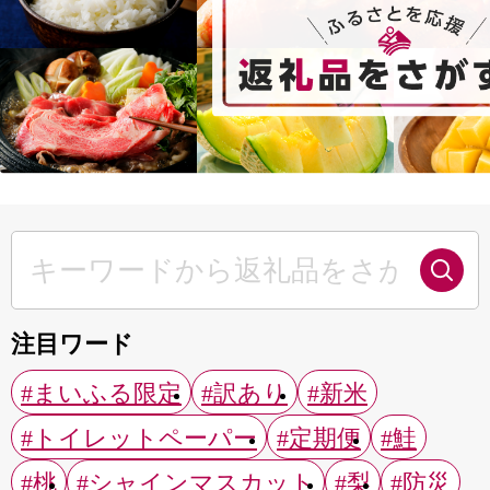
注目ワード
#まいふる限定
#訳あり
#新米
#トイレットペーパー
#定期便
#鮭
#桃
#シャインマスカット
#梨
#防災