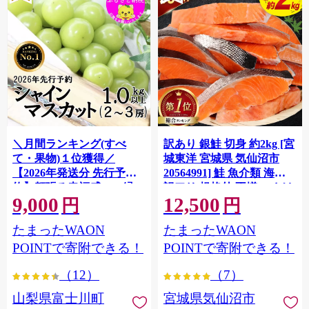
＼月間ランキング(すべ
訳あり 銀鮭 切身 約2kg [宮
て・果物)１位獲得／
城東洋 宮城県 気仙沼市
【2026年発送分 先行予
20564991] 鮭 魚介類 海鮮
約】頬張る幸福感 〜緑の
訳アリ 規格外 不揃い さけ
9,000
12,500
宝石・ シャインマスカッ
サケ 鮭切身 シャケ 切り身
円
円
ト 〜 １ｋｇ以上（２〜３
冷凍 家庭用 おかず 弁当 支
たまったWAON
たまったWAON
房） フルーツ 山梨県産 果
援 サーモン 銀鮭切り身 魚
物 くだもの シャイン マス
わけあり
POINTで寄附できる！
POINTで寄附できる！
カット ぶどう ブドウ 葡萄
（12）
（7）
大粒 種なし 先行予約 富士
川町 10000円 一万円 9000
山梨県富士川町
宮城県気仙沼市
円 九千円