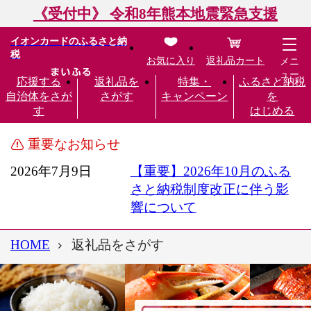
《受付中》 令和8年熊本地震緊急支援
イオンカードのふるさと納
税
お気に入り
返礼品カート
メニ
ュー
応援する
返礼品を
特集・
ふるさと納税
自治体をさが
さがす
キャンペーン
を
す
はじめる
重要なお知らせ
2026年7月9日
【重要】2026年10月のふる
さと納税制度改正に伴う影
響について
HOME
返礼品をさがす