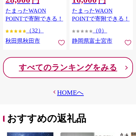
円
円
フラワーパック トイレッ
シングル パルプ100％ 香り
たまったWAON
たまったWAON
トペーパー 日本製紙クレ
つき 日用品 消耗品 備蓄
シア] 秋田県秋田市
POINTで寄附できる！
POINTで寄附できる！
（32）
（0）
秋田県秋田市
静岡県富士宮市
すべてのランキングをみる
HOMEへ
おすすめの返礼品