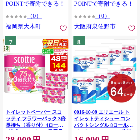
CY009_01
POINTで寄附できる！
POINTで寄附できる！
（0）
（0）
福岡県大木町
大阪府泉佐野市
7
8
トイレットペーパー スコ
0016-10-09 エリエール ト
ッティ フラワーパック 3倍
イレットティシュー コン
長持ち〈香り付〉4ロール
パクトシングル 8ロール×8
(ダブル)×12パック 日用品
パック 64ロール 1.5倍巻
28,000
16,000
最短翌日発送 [スコッティ
82.5m トイレットペーパー