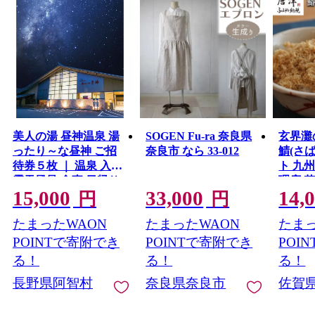
美人の湯 昼神温泉 湯
SOGEN Fu-ra 奈良県
玄界灘
ったり～な昼神 ご招
奈良市 なら 33-012
鯖(さ
待券５枚 ｜ 温泉 入浴
ト 九
露天風呂 食事 日帰り
理店 
15,000
33,000
14,
温泉 信州 長野
ギフト
円
円
たまったWAON
たまったWAON
たまっ
POINTで寄附でき
POINTで寄附でき
POI
る！
る！
る！
長野県阿智村
奈良県奈良市
佐賀