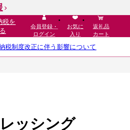
援
納税を
会員登録・
お気に
返礼品
る
ログイン
入り
カート
さと納税制度改正に伴う影響について
レッシング