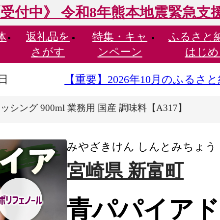
受付中》 令和8年熊本地震緊急支
体
返礼品を
特集・
キャ
ふるさと
さがす
ンペーン
はじめ
9日
【重要】2026年10月のふる
シング 900ml 業務用 国産 調味料【A317】
みやざきけん しんとみちょう
宮崎県 新富町
青パパイアド