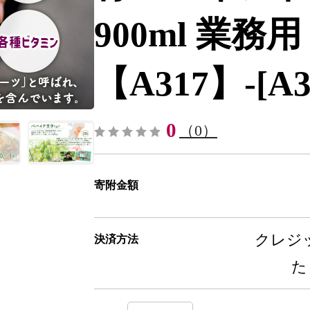
900ml 業務
【A317】-[A3
0
（0）
寄附金額
クレジッ
決済方法
た