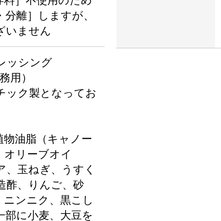
存料］不使用のため
・分離］しますが、
ざいません
レッシング
業務用）
チック製となってお
植物油脂（キャノー
）オリーブオイ
ア、玉ねぎ、うすく
造酢、りんご、砂
、ニンニク、黒こし
一部に小麦、大豆を