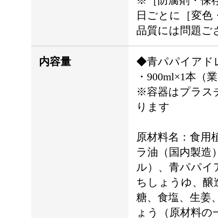
※［防腐剤・保
日ごとに［変色
品質には問題ご
内容量
◆青パパイアド
・900ml×1本（
※容器はプラス
ります
原材料名：食用
ラ油（国内製造
ル）、青パパイ
ちしょうゆ、醸
糖、食塩、生姜
ょう（原材料の