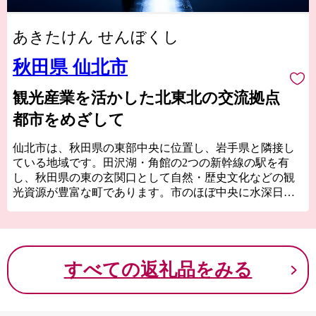
あきたけん せんぼくし
秋田県 仙北市
観光産業を活かした北東北の交流拠点
都市をめざして
仙北市は、秋田県の東部中央に位置し、岩手県と隣接し
ている地域です。田沢湖・角館の2つの新幹線の駅を有
し、秋田県の東の玄関口として自然・歴史文化などの観
光資源が豊富な町であります。市のほぼ中央に水深日本
一の田沢湖があり、秋田駒ヶ岳・八幡平に囲まれ、玉
川・乳頭といった温泉郷を有しています。城下町として
栄えた角館地区は「みちのくの小京都」と呼ばれ、武家
屋敷や2kmに及ぶ桜のトンネルが魅力です。
すべての返礼品をみる