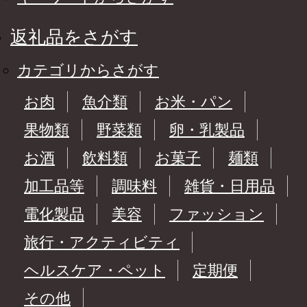
返礼品をさがす
カテゴリからさがす
お肉
魚介類
お米・パン
果物類
野菜類
卵・乳製品
お酒
飲料類
お菓子
麺類
加工品等
調味料
雑貨・日用品
電化製品
美容
ファッション
旅行・アクティビティ
ヘルスケア・ペット
定期便
その他