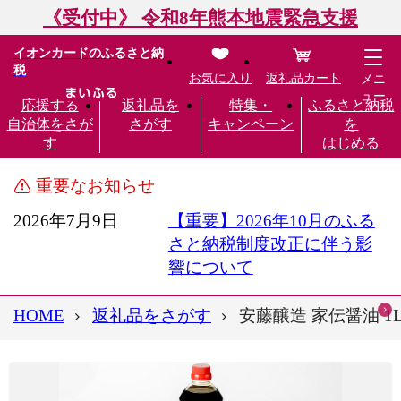
《受付中》 令和8年熊本地震緊急支援
イオンカードのふるさと納
税
お気に入り
返礼品カート
メニ
ュー
応援する
返礼品を
特集・
ふるさと納税
自治体をさが
さがす
キャンペーン
を
す
はじめる
重要なお知らせ
2026年7月9日
【重要】2026年10月のふる
さと納税制度改正に伴う影
響について
HOME
返礼品をさがす
安藤醸造 家伝醤油 1