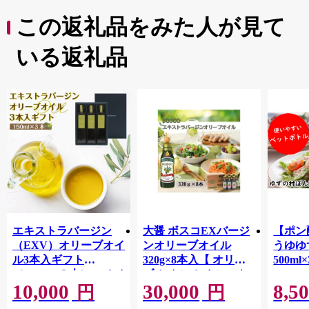
この返礼品をみた人が見て
いる返礼品
エキストラバージン
大醤 ボスコEXバージ
【ポン
（EXV）オリーブオイ
ンオリーブオイル
うゆゆ
ル3本入ギフト
320g×8本入【 オリー
500ml
（150ml×３本）スペイ
ブオイル オイル エキ
10,000
30,000
8,5
ン産
ストラバージンオリー
円
円
ブオイル エクストラ