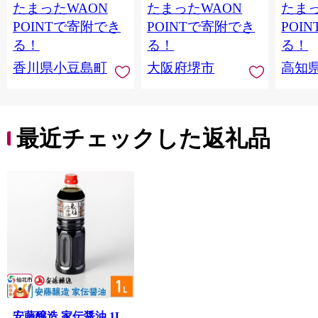
たまったWAON
たまったWAON
たまっ
バージン エキストラ
バージンオイル 調味
POINTで寄附でき
POINTで寄附でき
POI
料 高品質 ヘルシー サ
る！
る！
る！
ラダ パスタ 洋食 人気
香川県小豆島町
大阪府堺市
高知
おすすめ 送料無料 大
阪府 堺市】
最近チェックした返礼品
安藤醸造 家伝醤油 1L