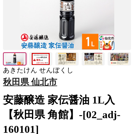
あきたけん せんぼくし
秋田県 仙北市
安藤醸造 家伝醤油 1L入
【秋田県 角館】-[02_adj-
160101]