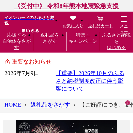
《受付中》 令和8年熊本地震緊急支援
イオンカードのふるさと納
税
お気に入り
返礼品カート
メニ
ュー
応援する
返礼品を
特集・
ふるさと納税
自治体をさが
さがす
キャンペーン
を
す
はじめる
重要なお知らせ
2026年7月9日
【重要】2026年10月のふる
さと納税制度改正に伴う影
響について
HOME
返礼品をさがす
【ご好評につき、受付終