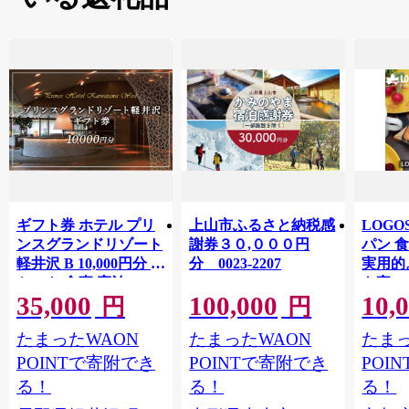
ギフト券 ホテル プリ
上山市ふるさと納税感
LOG
ンスグランドリゾート
謝券３０,０００円
パン 
軽井沢 B 10,000円分 チ
分 0023-2207
実用的
ケット 食事 宿泊
も家の
35,000
100,000
10,
81062
円
円
たまったWAON
たまったWAON
たまっ
POINTで寄附でき
POINTで寄附でき
POI
る！
る！
る！