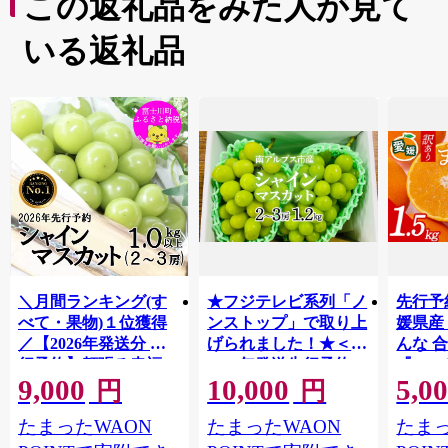
この返礼品をみた人が見て
いる返礼品
＼月間ランキング(す
★フジテレビ系列「ノ
先行予
べて・果物)１位獲得
ンストップ」で取り上
媛県産
／【2026年発送分 先
げられました！★＜
んな 合
行予約】頬張る幸福
2026年発送先行予約＞
『202
9,000
10,000
5,0
感 〜緑の宝石・ シ
南アルプス市産シャイ
出荷予
円
円
ャインマスカット 〜
ンマスカット1.2kg以
ご自宅
たまったWAON
たまったWAON
たまっ
１ｋｇ以上（２〜３
上（2～3房） クール
マドン