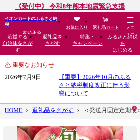
《受付中》 令和8年熊本地震緊急支援
イオンカードのふるさと納
税
お気に入り
返礼品カート
メニ
ュー
応援する
返礼品を
特集・
ふるさと納税
自治体をさが
さがす
キャンペーン
を
す
はじめる
重要なお知らせ
2026年7月9日
【重要】2026年10月のふる
さと納税制度改正に伴う影
響について
HOME
返礼品をさがす
＜発送月固定定期便＞ 