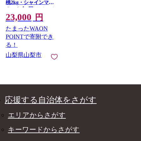
桃2kg・シャインマス
カット全2回_フルーツ
23,000
定期便 ぶどう 葡萄 シ
円
ャインマスカット 巨
たまったWAON
峰 桃 モモ もも 果物
フルーツ 山梨県 山梨
POINTで寄附でき
市 送料無料 贈答 ギフ
る！
ト【4076701】
山梨県山梨市
応援する自治体をさがす
エリアからさがす
キーワードからさがす