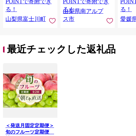
房） フルーツ 山梨県
便発送 ALPAG007
あり 
POINTで寄附でき
POINTで寄附でき
POI
産 果物 くだもの シャ
ツ 高級
る！
る！
る！
山梨県南アルプ
イン マスカット ぶど
産地直
山梨県富士川町
ス市
愛媛
う ブドウ 葡萄 大粒 種
レンジ
なし 先行予約 富士川
県 西
町 10000円 一万円
9000円 九千円
最近チェックした返礼品
＜発送月固定定期便＞
旬のフルーツ定期便