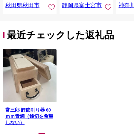
秋田県秋田市
静岡県富士宮市
神奈
トペー
活雑貨
れっと
ち 長
便利 
最近チェックした返礼品
コ ト
ー 人
常三郎 鰹節削り器 60
ｍｍ青鋼（銘切を希望
しない）