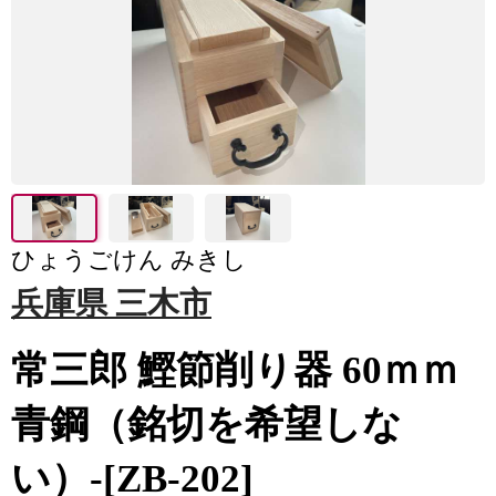
ひょうごけん みきし
兵庫県 三木市
常三郎 鰹節削り器 60ｍｍ
青鋼（銘切を希望しな
い）-[ZB-202]