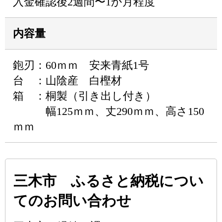
入金確認後2週間〜1か月程度
内容量
鉋刃：60ｍｍ 安来青紙1号
台 ：山陰産 白樫材
箱 ：桐製（引き出し付き）
幅125ｍｍ、丈290ｍｍ、高さ150
ｍｍ
三木市 ふるさと納税につい
てのお問い合わせ