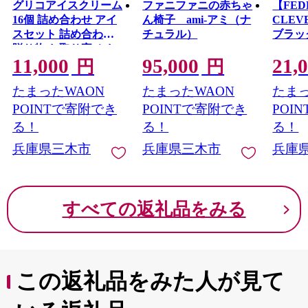
グリコアイスクリーム
ファニファニの赤ちゃ
【FED
16個 詰め合わせ アイ
ん椅子 ami‐アミ（ナ
CLEV
スセット 詰め合わせ
チュラル）
ブラック
贈り物 お取り寄せ お
11,000
95,000
21,
中元 ギフト 送料無料
円
円
食べ比べ チョコ 配達
たまったWAON
たまったWAON
たまっ
ファミリーパック
POINTで寄附でき
POINTで寄附でき
POI
る！
る！
る！
兵庫県三木市
兵庫県三木市
兵庫
すべての返礼品をみる
この返礼品をみた人が見て