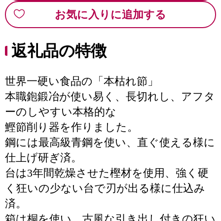
お気に入りに追加する
返礼品の特徴
世界一硬い食品の「本枯れ節」
本職鉋鍛冶が使い易く、長切れし、アフタ
ーのしやすい本格的な
鰹節削り器を作りました。
鋼には最高級青鋼を使い、直ぐ使える様に
仕上げ研ぎ済。
台は3年間乾燥させた樫材を使用、強く硬
く狂いの少ない台で刃が出る様に仕込み
済。
箱は桐を使い、古風な引き出し付きの狂い