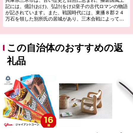
兵庫県三木市は、古い歴史と自然に恵まれ、播磨国風土
記には、億計(おけ)、弘計(をけ)2皇子の古代ロマンの物語
が記されています。また、戦国時代には、東播８郡２４
万石を領した別所氏の居城があり、三木合戦によって荒
廃した町は、豊臣秀吉の復興策によって商工業が活発化
し、今日の金物産業の発展の基礎をつくりました。
平成の大合併により兵庫県美嚢郡吉川町と合併し、名実
ともに山田錦（酒米）の主生産地となるとともに、三木
この自治体のおすすめの返
金物ブランドとしても全国的に有名なまちです。
一方、市域内を中国及び山陽自動車道が通過するなど、
礼品
全国的にも交通の要衝として注目され、数多くのゴルフ
場が立地する(ゴルフ場数25か所は、西日本一)ほか、「三
木ホースランドパーク」「山田錦の館」「吉川温泉よか
たん」をはじめ大型リゾート施設「ネスタリゾート神
戸」など、観光資源も多彩なものがあります。