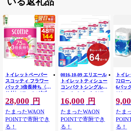
いる返礼品
トイレットペーパー
0016-10-09 エリエール
トイレ
スコッティ フラワー
トイレットティシュー
72ロール
パック 3倍長持ち〈香
コンパクトシングル 8
6パック
り付〉4ロール(ダブ
ロール×8パック 64ロ
100m
28,000
16,000
9,0
ル)×12パック 日用品
ール 1.5倍巻 82.5m
FSC
円
円
最短翌日発送 [スコッ
トイレットペーパー
長巻タ
たまったWAON
たまったWAON
たまっ
ティ フラワーパック
シングル パルプ100％
100％
トイレットペーパー
香りつき 日用品 消耗
防災 
POINTで寄附でき
POINTで寄附でき
POI
日本製紙クレシア] 秋
品 備蓄
ペーパ
る！
る！
る！
田県秋田市
川県 