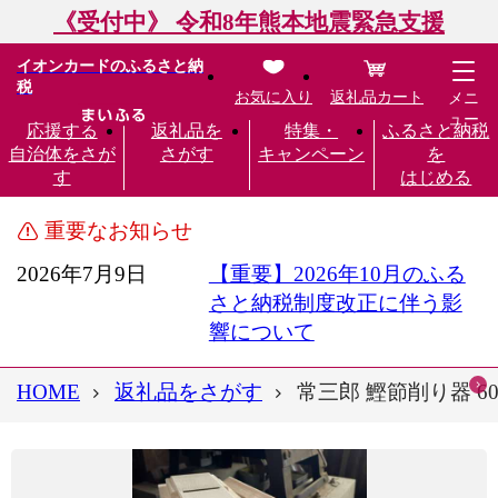
《受付中》 令和8年熊本地震緊急支援
イオンカードのふるさと納
税
お気に入り
返礼品カート
メニ
ュー
応援する
返礼品を
特集・
ふるさと納税
自治体をさが
さがす
キャンペーン
を
す
はじめる
重要なお知らせ
2026年7月9日
【重要】2026年10月のふる
さと納税制度改正に伴う影
響について
HOME
返礼品をさがす
常三郎 鰹節削り器 