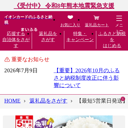
《受付中》 令和8年熊本地震緊急支援
イオンカードのふるさと納
税
お気に入り
返礼品カート
メニ
ュー
応援する
返礼品を
特集・
ふるさと納税
自治体をさが
さがす
キャンペーン
を
す
はじめる
重要なお知らせ
2026年7月9日
【重要】2026年10月のふる
さと納税制度改正に伴う影
響について
HOME
返礼品をさがす
【最短5営業日発送】令和