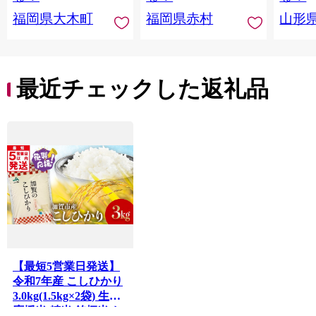
福岡県大木町
福岡県赤村
山形
最近チェックした返礼品
【最短5営業日発送】
令和7年産 こしひかり
3.0kg(1.5kg×2袋) 生活
応援米 精米 銘柄米 お