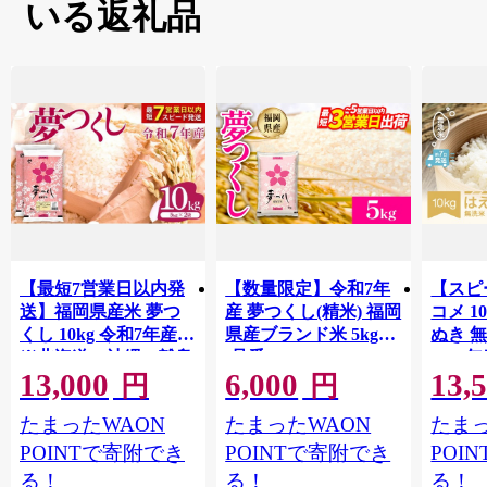
いる返礼品
【最短7営業日以内発
【数量限定】令和7年
【スピ
送】福岡県産米 夢つ
産 夢つくし(精米) 福岡
コメ 10
くし 10kg 令和7年産
県産ブランド米 5kg
ぬき 
※北海道・沖縄・離島
(品番:3X10R7)
2025年
13,000
6,000
13,
hamxa
は配送不可 |【精米 単
円
円
一米 単一原料米 7年産
たまったWAON
たまったWAON
たまっ
国産 お米 ブランド米
5kg × 2 ゆめつくし】
POINTで寄附でき
POINTで寄附でき
POI
CY009_01
る！
る！
る！