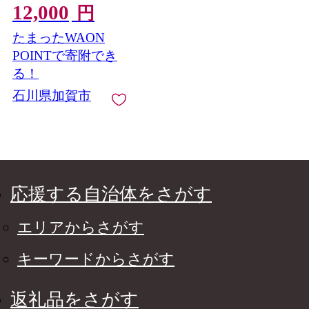
12,000
米 米 ギフト 贈り物 グ
円
ルメ 食品 復興応援米
たまったWAON
F6P-3219
POINTで寄附でき
る！
石川県加賀市
応援する自治体をさがす
エリアからさがす
キーワードからさがす
返礼品をさがす