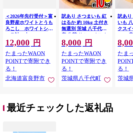
＜2026年先行受付＞富
訳あり さつまいも 紅
訳あり
良野産ホワイトとうも
はるか 約 10kg 土付き
いも 
ろこし ホワイトショ
無選別 茨城 八千代町
クスイ
コラ計10本
産 生芋 サツマイモ さ
10kg
12,000
8,000
8,0
【1678459】
つま芋 焼き芋 やきい
モ 芋 
円
円
も 芋 イモ 野菜 不揃い
ート 秋 【 先行予
たまったWAON
たまったWAON
たまっ
規格外 長期熟成 おや
2026
つ デザート 秋 旬 農家
送 】[A
POINTで寄附でき
POINTで寄附でき
POI
直送 【 先行予約 2026
る！
る！
る！
年10月下旬以降発送
北海道富良野市
茨城県八千代町
茨城
】 [AX010ya]
最近チェックした返礼品