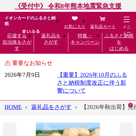
《受付中》 令和8年熊本地震緊急支援
イオンカードのふるさと納
税
お気に入り
返礼品カート
メニ
ュー
応援する
返礼品を
特集・
ふるさと納税
自治体をさが
さがす
キャンペーン
を
す
はじめる
重要なお知らせ
2026年7月9日
【重要】2026年10月のふる
さと納税制度改正に伴う影
響について
HOME
返礼品をさがす
【2026年秋出荷】先