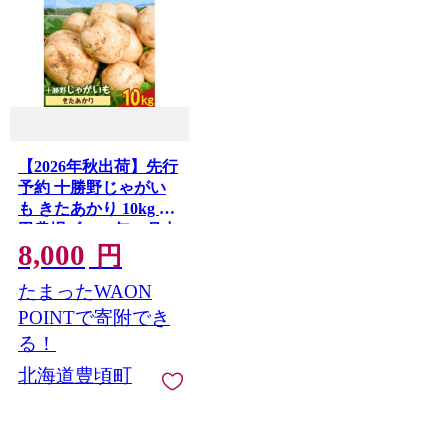
【2026年秋出荷】先行
予約 十勝野じゃがい
も きたあかり 10kg 按
田農場《2026年10月中
8,000
旬-11月末頃出荷》北
円
海道 豊頃町 十勝野 じ
たまったWAON
ゃがいも 農家直送 数
量限定
POINTで寄附でき
る！
北海道豊頃町