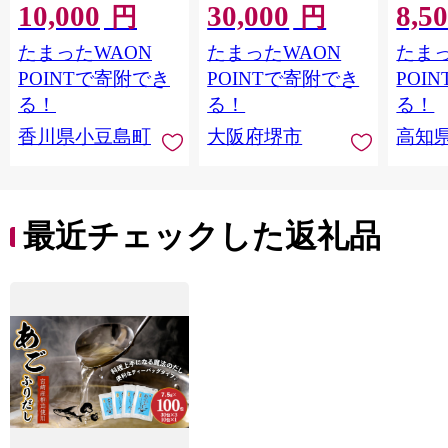
10,000
30,000
8,5
ン産
ストラバージンオリー
円
円
ブオイル エクストラ
たまったWAON
たまったWAON
たまっ
バージン エキストラ
バージンオイル 調味
POINTで寄附でき
POINTで寄附でき
POI
料 高品質 ヘルシー サ
る！
る！
る！
ラダ パスタ 洋食 人気
香川県小豆島町
大阪府堺市
高知
おすすめ 送料無料 大
阪府 堺市】
最近チェックした返礼品