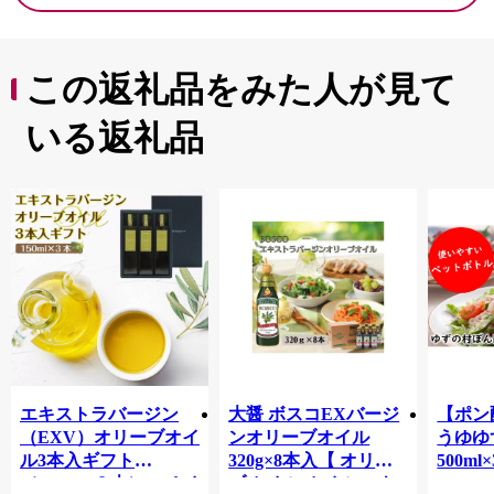
この返礼品をみた人が見て
いる返礼品
エキストラバージン
大醤 ボスコEXバージ
【ポン
（EXV）オリーブオイ
ンオリーブオイル
うゆゆ
ル3本入ギフト
320g×8本入【 オリー
500ml
（150ml×３本）スペイ
ブオイル オイル エキ