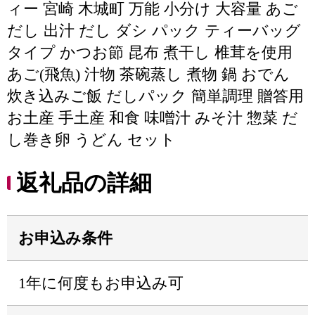
ィー 宮崎 木城町 万能 小分け 大容量 あご
だし 出汁 だし ダシ パック ティーバッグ
タイプ かつお節 昆布 煮干し 椎茸を使用
あご(飛魚) 汁物 茶碗蒸し 煮物 鍋 おでん
炊き込みご飯 だしパック 簡単調理 贈答用
お土産 手土産 和食 味噌汁 みそ汁 惣菜 だ
し巻き卵 うどん セット
返礼品の詳細
お申込み条件
1年に何度もお申込み可