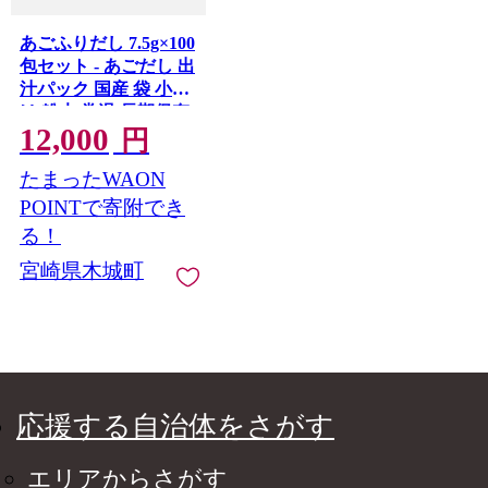
あごふりだし 7.5g×100
包セット - あごだし 出
汁パック 国産 袋 小分
け 粉末 常温 長期保存
12,000
家庭料理 和食 破って
円
そのまま調味料として
たまったWAON
活用OK おすすめレシ
ピ掲載中 あご出汁 ス
POINTで寄附でき
ッキリとした上品な味
る！
わい 素材を引き立て
宮崎県木城町
る K06_0001_1
応援する自治体をさがす
エリアからさがす