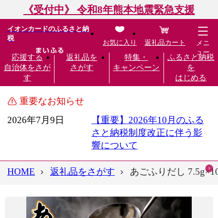
《受付中》 令和8年熊本地震緊急支援
イオンカードのふるさと納
税
お気に入り
返礼品カート
メニ
ュー
応援する
返礼品を
特集・
ふるさと納税
自治体をさが
さがす
キャンペーン
を
す
はじめる
重要なお知らせ
2026年7月9日
【重要】2026年10月のふる
さと納税制度改正に伴う影
響について
HOME
返礼品をさがす
あごふりだし 7.5g