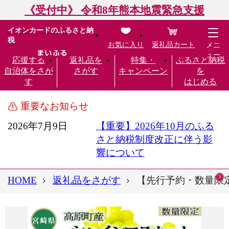
《受付中》 令和8年熊本地震緊急支援
イオンカードのふるさと納
税
お気に入り
返礼品カート
メニ
ュー
応援する
返礼品を
特集・
ふるさと納税
自治体をさが
さがす
キャンペーン
を
す
はじめる
重要なお知らせ
2026年7月9日
【重要】2026年10月のふる
さと納税制度改正に伴う影
響について
HOME
返礼品をさがす
【先行予約・数量限定】