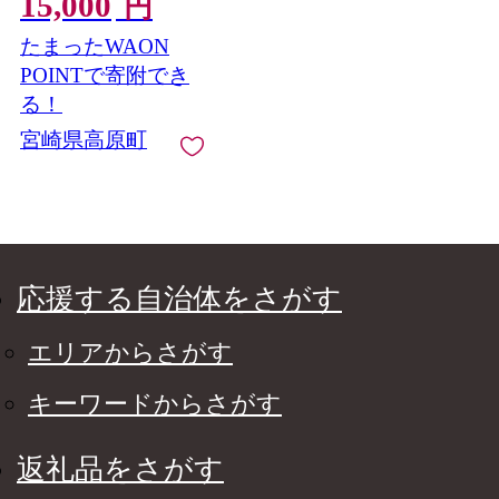
15,000
味しい種なし葡萄 [先
円
行受付 大粒 果物 フル
たまったWAON
ーツ 季節限定 期間限
定 果物 産地直送]
POINTで寄附でき
TF0394-P00005
る！
宮崎県高原町
応援する自治体をさがす
エリアからさがす
キーワードからさがす
返礼品をさがす