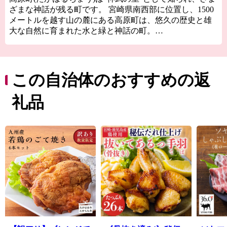
ざまな神話が残る町です。 宮崎県南西部に位置し、1500
メートルを越す山の麓にある高原町は、悠久の歴史と雄
大な自然に育まれた水と緑と神話の町。
この町の名は、日本の神々がお住まいになられる「高天
原（たかまがはら）」の名に由来すると伝えられていま
す。 畜産の町でもあり、全国的にも評判な「宮崎牛」の
この自治体のおすすめの返
一大生産地。新鮮な野菜や果物の宝庫でもあり、霧島連
山の地中深くから湧き出す温泉は近隣では珍しい炭酸泉
礼品
をお楽しみいただけます。日本で初めて国立公園となっ
たこの地域では、霧島ジオパークとして特質ある魅力の
発信に努めています。