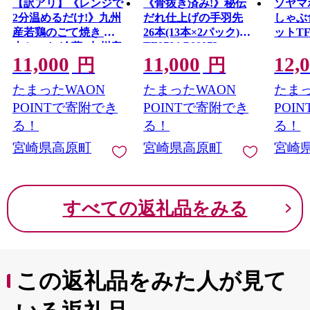
【訳アリ】《レンジで
《骨抜き済み!》秘伝
ソヤマ
2分温めるだけ!》九州
だれ仕上げの手羽先
しゃぶ
産若鶏のごて焼き ６
26本(13本×2パック)
ットTF0
TF0784-P00073
本セット(冷蔵) 九州産
11,000
11,000
12,
若鳥 骨付きももの炭
円
円
火焼き [時短調理 簡単
たまったWAON
たまったWAON
たまっ
調理 一人暮らし クリ
スマス パーティー お
POINTで寄附でき
POINTで寄附でき
POI
惣菜 レンチン]
る！
る！
る！
TF0519-P00016
宮崎県高原町
宮崎県高原町
宮崎
すべての返礼品をみる
この返礼品をみた人が見て