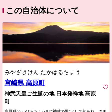
この自治体について
みやざきけん たかはるちょう
宮崎県 高原町
神武天皇ご生誕の地 日本発祥地 高原
町
高原町(たかはるちょう)は“神武の里”として知られ、さま