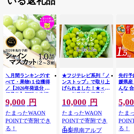
いる返礼品
＼月間ランキング(す
★フジテレビ系列「ノ
先行予
べて・果物)１位獲得
ンストップ」で取り上
媛県産
／【2026年発送分 先
げられました！★＜
んな 合
行予約】頬張る幸福
2026年発送先行予約＞
『202
9,000
10,000
5,0
感 〜緑の宝石・ シ
南アルプス市産シャイ
出荷予
円
円
ャインマスカット 〜
ンマスカット1.2kg以
ご自宅
たまったWAON
たまったWAON
たまっ
１ｋｇ以上（２〜３
上（2～3房） クール
マドン
房） フルーツ 山梨県
便発送 ALPAG007
あり 
POINTで寄附でき
POINTで寄附でき
POI
産 果物 くだもの シャ
ツ 高級
る！
る！
る！
山梨県南アルプ
イン マスカット ぶど
産地直