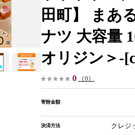
田町】 まあ
ナツ 大容量 
オリジン＞-[ch0
0
（0）
寄附金額
クレジッ
決済方法