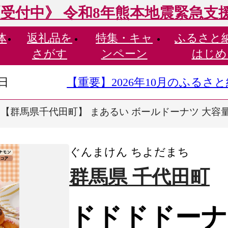
受付中》 令和8年熊本地震緊急支
体
返礼品を
特集・
キャ
ふるさと
さがす
ンペーン
はじめ
9日
【重要】2026年10月のふる
【群馬県千代田町】 まあるい ボールドーナツ 大容量 
ぐんまけん ちよだまち
群馬県 千代田町
ドドドドーナ