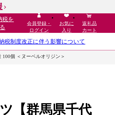
援
納税を
会員登録・
お気に
返礼品
る
ログイン
入り
カート
さと納税制度改正に伴う影響について
100個 ＜ヌーベルオリジン＞
ツ【群馬県千代