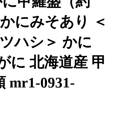
がに甲羅盛（約
個※かにみそあり ＜
ツハシ＞ かに
 がに 北海道産 甲
mr1-0931-