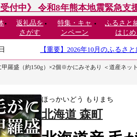
受付中》 令和8年熊本地震緊急支
体
返礼品を
特集・
キャ
ふるさと
さがす
ンペーン
はじめ
9日
【重要】2026年10月のふる
甲羅盛（約150g）×2個※かにみそあり ＜道産ネット
ほっかいどう もりまち
北海道 森町