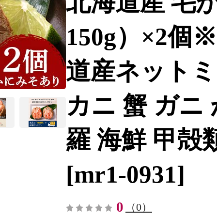
北海道産 毛
150g）×2
道産ネットミ
カニ 蟹 ガニ
羅 海鮮 甲殻類 
[mr1-0931]
0
（0）