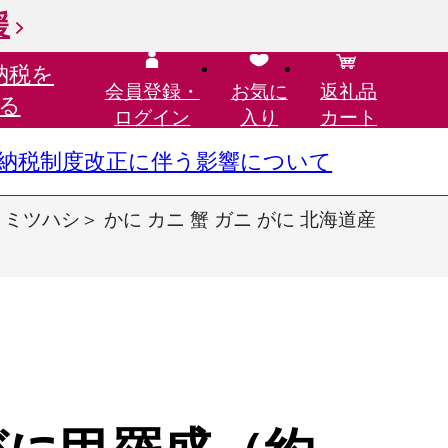
援
納税を
会員登録・
お気に
返礼品
る
ログイン
入り
カート
さと納税制度改正に伴う影響について
ミツハシ＞ かに カニ 蟹 ガニ がに 北海道産