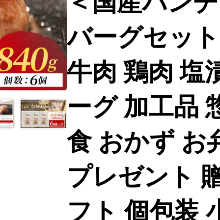
＜国産パンチ
バーグセット
牛肉 鶏肉 塩
ーグ 加工品 
食 おかず お
プレゼント 贈
フト 個包装 