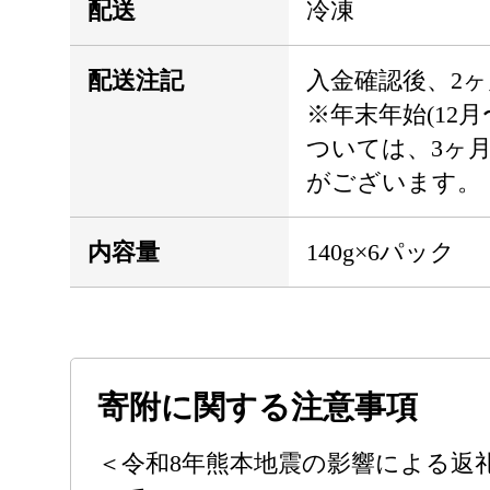
配送
冷凍
配送注記
入金確認後、2
※年末年始(12
ついては、3ヶ
がございます。
内容量
140g×6パック
寄附に関する注意事項
＜令和8年熊本地震の影響による返