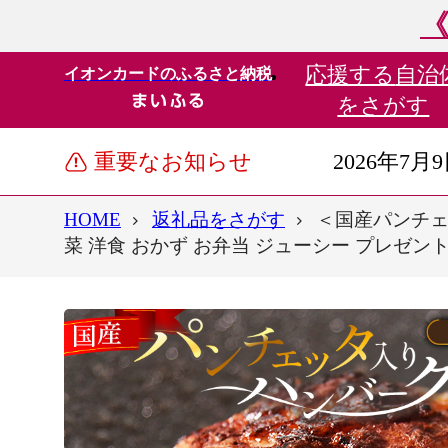
《
応援する
自治
イオンカードのふるさと納税
をさがす
重要なお知らせ
2026年7月
HOME
返礼品をさがす
＜国産パンチェ
菜 洋食 おかず お弁当 ジューシー プレゼント 