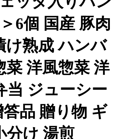
ェッタ入りハン
＞6個 国産 豚肉
漬け熟成 ハンバ
惣菜 洋風惣菜 洋
弁当 ジューシー
答品 贈り物 ギ
小分け 湯煎