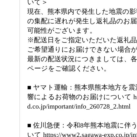
いて＞
現在、熊本県内で発生した地震の影
の集配に遅れが発生し返礼品のお
可能性がございます。
※配送日をご指定いただいた返礼
ご希望通りにお届けできない場合
最新の配送状況につきましては、
ページをご確認ください。
■ ヤマト運輸：熊本県熊本地方を
響によるお荷物のお届けについて https:/
d.co.jp/important/info_260728_2.html
■ 佐川急便：令和8年熊本地震に伴
いて https://www2.sagawa-exp.co.jp/info