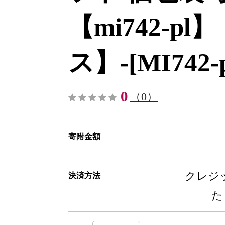
【mi742-p
ス】-[MI742-p
0
（0）
寄附金額
クレジッ
決済方法
た