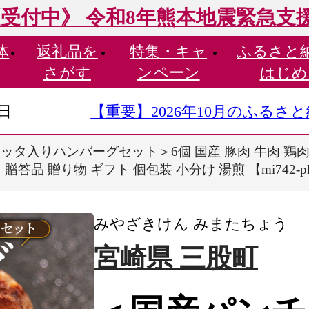
受付中》 令和8年熊本地震緊急支
体
返礼品を
特集・
キャ
ふるさと
さがす
ンペーン
はじめ
9日
【重要】2026年10月のふる
ッタ入りハンバーグセット＞6個 国産 豚肉 牛肉 鶏肉
贈答品 贈り物 ギフト 個包装 小分け 湯煎 【mi742
みやざきけん みまたちょう
宮崎県 三股町