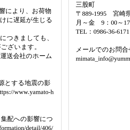
三股町
響により、お荷物
〒889-1995 
届けに遅延が生じる
月～金 9：00～1
TEL：0986-36-617
品につきましても、
がございます。
メールでのお問合
各運送会社のホーム
mimata_info@yummy
震源とする地震の影
/www.yamato-h
う集配への影響につ
rmation/detail/406/