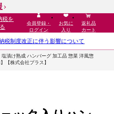
援
納税を
会員登録・
お気に
返礼品
る
ログイン
入り
カート
さと納税制度改正に伴う影響について
 塩漬け熟成 ハンバーグ 加工品 惣菜 洋風惣
-pl】【株式会社プラス】