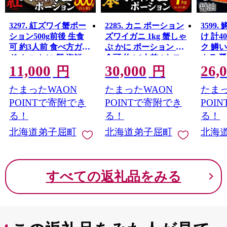
3297. 紅ズワイ蟹ポー
2285. カニ ポーション
3599
ション500g前後 生食
ズワイガニ 1kg 蟹しゃ
け 計40
可 約3人前 食べ方ガイ
ぶ かに ポーション 生
ク 鱒
ド カニ かに 蟹 海鮮
食可 約4-6人前 1キロ
クラ 
11,000
30,000
26,
鍋 しゃぶしゃぶ 紅 ズ
かに ずわいがに ズワ
魚卵 
円
円
ワイガニ ずわいがに
イ蟹 ずわい蟹 カニし
海道 
たまったWAON
たまったWAON
たまっ
ズワイ ずわい 期間限
ゃぶ カニ鍋 かに鍋 む
定 数量限定 送料無料
き身 蟹ポーション カ
POINTで寄附でき
POINTで寄附でき
POI
北海道 弟子屈町
ット済 ギフト 送料無
る！
る！
る！
料 北海道 弟子屈町
北海道弟子屈町
北海道弟子屈町
北海
すべての返礼品をみる