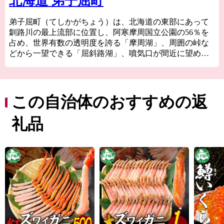
北海道 弟子屈町
弟子屈町（てしかがちょう）は、北海道の東部にあって
釧路川の最上流部に位置し、阿寒摩周国立公園の56％を
占め、世界有数の透明度を誇る「摩周湖」、周囲の峠な
どから一望できる「屈斜路湖」、噴気口が間近に望める
「硫黄山」などを有する自然豊かな農業と観光の町で
す。
弟子屈町内の各地に点在する温泉も非常に豊富で、川湯
温泉は『源泉100％かけ流し宣言』をしており、良質な温
この自治体のおすすめの返
泉が楽しめます。「カヌー」や「酪農体験」をはじめと
する「体験型観光」も盛んにおこなわれております。
礼品
また、古くから農業の町でもあり、「乳牛」や「肉牛」
の生産、「小麦」「じゃがいも」「摩周そば」や「摩周
メロン」をはじめとする農産物のほか、近年では、温泉
熱を利用した「マンゴー」の生産など、幅広く農産品・
加工品が生産されております。