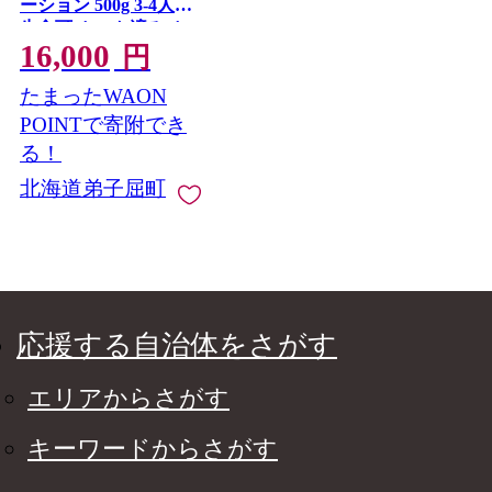
ーション 500g 3-4人前
生食可 カット済み カ
16,000
ニ 蟹 生 ズワイ 本ズワ
円
イ 生食 刺身 かにしゃ
たまったWAON
ぶ ずわい ずわいがに
蟹しゃぶ かに かに足
POINTで寄附でき
人気 お取り寄せ グル
る！
メ ギフト 送料無料 北
北海道弟子屈町
海道 弟子屈町
応援する自治体をさがす
エリアからさがす
キーワードからさがす