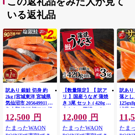
この返礼品をみた人が見て
いる返礼品
訳あり 銀鮭 切身 約
【数量限定】【 訳ア
訳あり
2kg [宮城東洋 宮城県
リ 】国産うなぎ 蒲焼
落とし 
気仙沼市 20564991] 鮭
き 3尾 セット ( 420g )
125gx
魚介類 海鮮 訳アリ 規
大きさ の不揃い タ
城県 
12,500
12,000
11,
格外 不揃い さけ サケ
レ・山椒付き ウナギ
20564
円
円
鮭切身 シャケ 切り身
鰻 ふぞろい 不揃い う
お刺し
たまったWAON
たまったWAON
たまっ
冷凍 家庭用 おかず 弁
な重 ひつまぶし 人気
生 生
当 支援 サーモン 銀鮭
茨城 八千代町 ふるさ
鮭 銀鮭