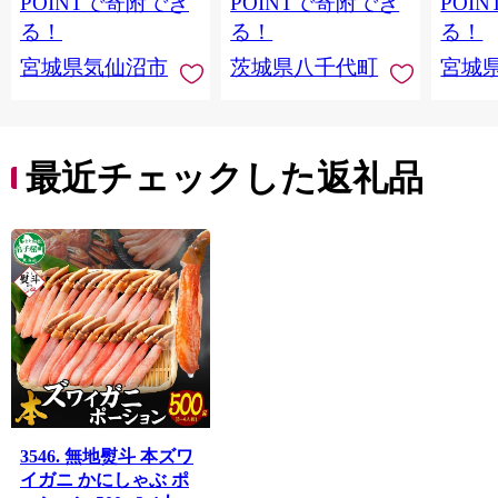
POINTで寄附でき
POINTで寄附でき
POI
切り身 魚 わけあり
と納税 冷凍 [SF951ya]
介
る！
る！
る！
宮城県気仙沼市
茨城県八千代町
宮城
最近チェックした返礼品
3546. 無地熨斗 本ズワ
イガニ かにしゃぶ ポ