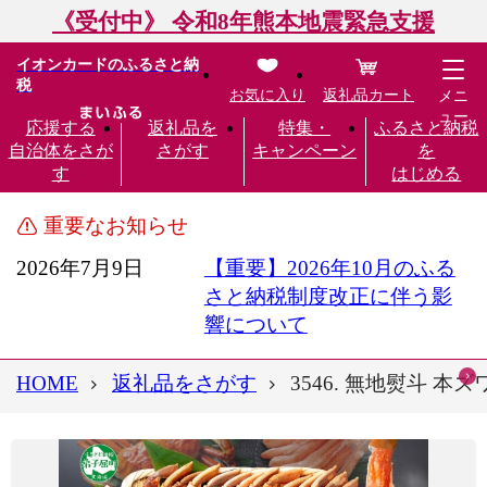
《受付中》 令和8年熊本地震緊急支援
イオンカードのふるさと納
税
お気に入り
返礼品カート
メニ
ュー
応援する
返礼品を
特集・
ふるさと納税
自治体をさが
さがす
キャンペーン
を
す
はじめる
重要なお知らせ
2026年7月9日
【重要】2026年10月のふる
さと納税制度改正に伴う影
響について
HOME
返礼品をさがす
3546. 無地熨斗 