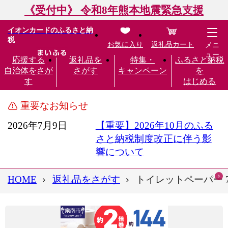
《受付中》 令和8年熊本地震緊急支援
イオンカードのふるさと納
税
お気に入り
返礼品カート
メニ
ュー
応援する
返礼品を
特集・
ふるさと納税
自治体をさが
さがす
キャンペーン
を
す
はじめる
重要なお知らせ
2026年7月9日
【重要】2026年10月のふる
さと納税制度改正に伴う影
響について
HOME
返礼品をさがす
トイレットペーパー 7