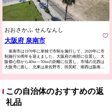
おおさかふ せんなんし
大阪府 泉南市
泉南市は1970年に単独で市制を施行して、2020年に市
制施行50周年を迎えました。大阪府の南部に位置し、大
阪都心部から40㎞～50㎞の距離に位置し、市域の北西は
大阪湾に面し、北東は泉佐野市、田尻町、南西は阪南
市、そして南東は和歌山県岩出市、紀の川市と接してい
ます。市域は南北約11㎞、東西約8㎞の広がりをみせ、面
積は48.98㎢であり、市域に関西国際空港の約1/3を含みま
す。
この自治体のおすすめの返
地形は、山地部、丘陵部、平地部および臨海部からな
礼品
り、南部の山地部には低い山々が連なる和泉山脈があ
り、丘陵部から平野部にかけては、古くからの街並みと