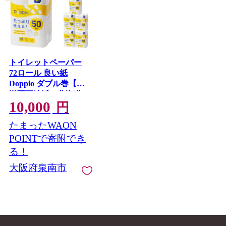
トイレットペーパー
72ロール 良い紙
Doppio ダブル巻【配
送不可地域：北海道・
10,000
沖縄】【60営業日以内
円
に発送】【020D-010】
たまったWAON
POINTで寄附でき
る！
大阪府泉南市