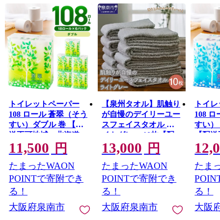
新たに開発された住宅が混在しています。
平野部においては、玉ねぎ、水なす、里芋、花き等、
泉州特産の農作物が栽培されています。関西国際空港の
対岸のりんくうタウンでは、様々な製造業をはじめとす
る事業所が集積し、岡田と樽井にある漁港では大阪湾で
とれた新鮮な海産物が水揚げされ、海岸部にはSENNAN
LONG PARK（泉南ロングパーク）を設け、にぎわいを
創出し、レクリエーションゾーンとして再生させ、泉南
市のまちづくりの拠点とすることをめざしています。
トイレットペーパー
【泉州タオル】肌触り
トイレ
108 ロール 蒼翠（そう
が自慢のデイリーユー
108 
すい）ダブル 巻 【配
スフェイスタオル ラ
すい）
送不可地域：北海道・
イトグレー 10枚【配
【配送
11,500
13,000
12,
沖縄】【020D-006】
送不可地域：北海道・
道・沖縄
円
円
沖縄・離島】【039D-
013】
たまったWAON
たまったWAON
たまっ
262】
POINTで寄附でき
POINTで寄附でき
POI
る！
る！
る！
大阪府泉南市
大阪府泉南市
大阪