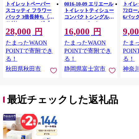
トイレットペーパー
0016-10-09 エリエール
トイレ
スコッティ フラワー
トイレットティシュー
72ロール
パック 3倍長持ち〈香
コンパクトシングル 8
6パック
り付〉4ロール(ダブ
ロール×8パック 64ロ
100m
28,000
16,000
9,0
ル)×12パック 日用品
ール 1.5倍巻 82.5m
FSC
円
円
最短翌日発送 [スコッ
トイレットペーパー
長巻タ
たまったWAON
たまったWAON
たまっ
ティ フラワーパック
シングル パルプ100％
100％
トイレットペーパー
香りつき 日用品 消耗
防災 
POINTで寄附でき
POINTで寄附でき
POI
日本製紙クレシア] 秋
品 備蓄
ペーパ
る！
る！
る！
田県秋田市
川県 
秋田県秋田市
静岡県富士宮市
神奈
トペー
活雑貨
れっと
ち 長
便利 
最近チェックした返礼品
コ ト
ー 人