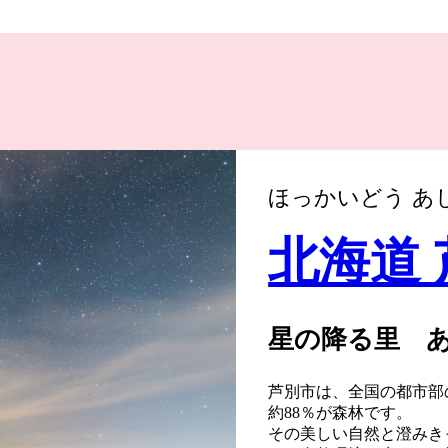
ほっかいどう あ
北海道
星の降る里 
芦別市は、全国の都市部の
約88％が森林です。
その美しい自然と澄みき