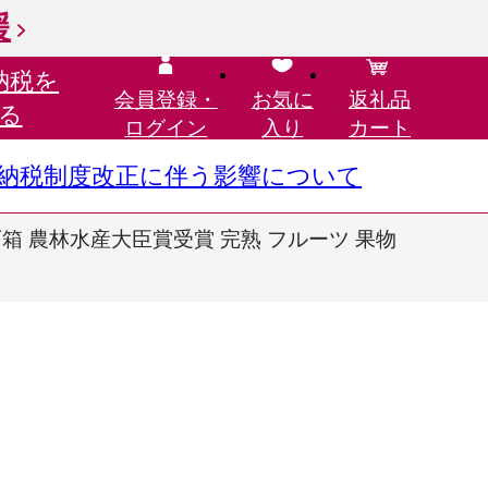
援
納税を
会員登録・
お気に
返礼品
る
ログイン
入り
カート
さと納税制度改正に伴う影響について
石箱 農林水産大臣賞受賞 完熟 フルーツ 果物