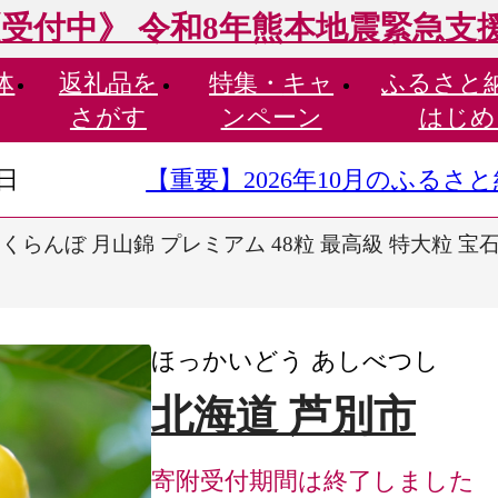
受付中》 令和8年熊本地震緊急支
体
返礼品を
特集・
キャ
ふるさと
さがす
ンペーン
はじめ
9日
【重要】2026年10月のふる
らんぼ 月山錦 プレミアム 48粒 最高級 特大粒 宝
ほっかいどう あしべつし
北海道 芦別市
寄附受付期間は終了しました