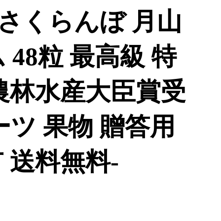
さくらんぼ 月山
 48粒 最高級 特
 農林水産大臣賞受
ーツ 果物 贈答用
 送料無料-