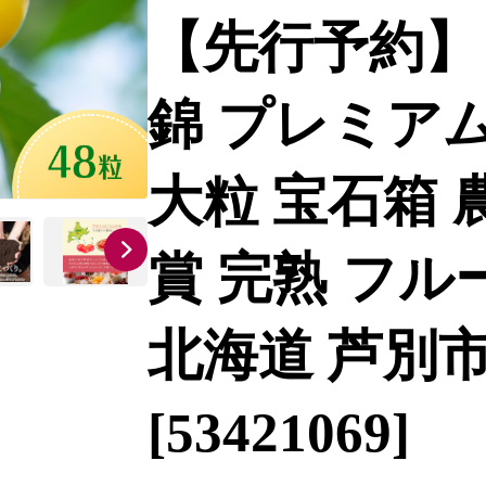
【先行予約】
錦 プレミアム
大粒 宝石箱
賞 完熟 フル
北海道 芦別市
[53421069]