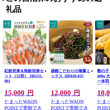
函館市内の駅前・元町エリアに代表される異国情緒あふ
れる街並みは、1859年の「箱館開港」から西洋文化をい
礼品
ち早く取り入れてハイカラな生活が始まったことにより
形成されたもので、独特のモダンでレトロな雰囲気は今
もそのまま残っています。
函館市が有する「歴史」、「景観・街並み」、「食」を
はじめとした数多くの資源を磨き上げることで、まちの
活性化を図っていきたいと考えています。
紅鮭切身＆秋鮭切身セ
函館こだわりの海藻ミ
数の子
ット（32切）_HD231-
ックス_HD038-035
400g 大ぶり 食感 自慢
001
一本羽
塩加減
15,000
12,000
10,
味付け
円
円
イス 
たまったWAON
たまったWAON
たまっ
おかず
存 正
POINTで寄附でき
POINTで寄附でき
POI