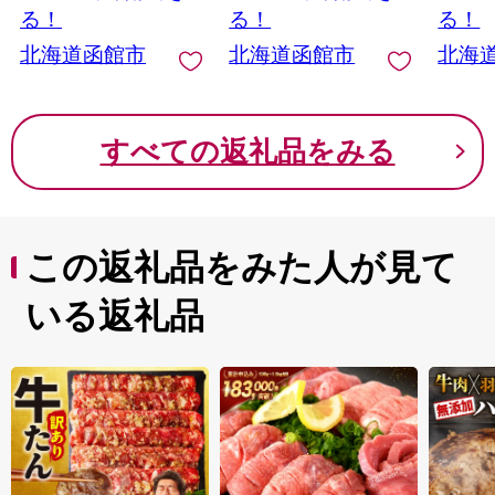
寄せ 
る！
る！
る！
無料 _H
北海道函館市
北海道函館市
北海
すべての返礼品をみる
この返礼品をみた人が見て
いる返礼品