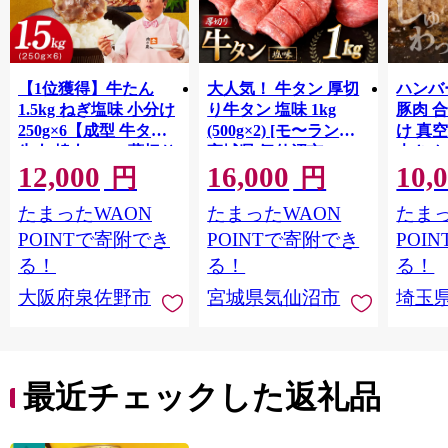
【1位獲得】牛たん
大人気！ 牛タン 厚切
ハンバー
1.5kg ねぎ塩味 小分け
り牛タン 塩味 1kg
豚肉 
250g×6【成型 牛タン
(500g×2) [モ〜ランド
け 真
牛肉 焼肉 BBQ 薄切り
宮城県 気仙沼市
大きめ
12,000
16,000
10,
ぎゅうたん スライス
20564660] 肉 牛肉 精肉
保存料
円
円
訳あり サイズ不揃
牛たん 牛タン塩 牛た
淡路島
たまったWAON
たまったWAON
たまっ
い】 G4721
ん塩 冷凍 焼肉 BBQ ア
ポーク 
ウトドア バーベキュ
き肉 
POINTで寄附でき
POINTで寄附でき
POI
ー 厚切り タン
ず 惣
る！
る！
る！
まみ 
大阪府泉佐野市
宮城県気仙沼市
埼玉
んのお
お中元
贈答
最近チェックした返礼品