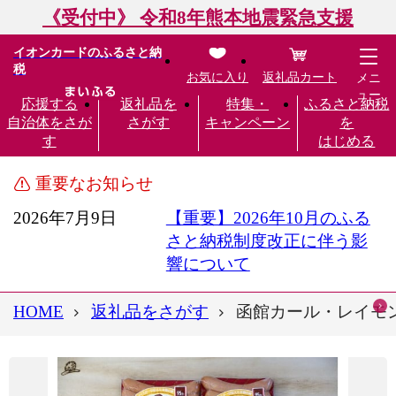
《受付中》 令和8年熊本地震緊急支援
イオンカードのふるさと納
税
お気に入り
返礼品カート
メニ
ュー
応援する
返礼品を
特集・
ふるさと納税
自治体をさが
さがす
キャンペーン
を
す
はじめる
重要なお知らせ
2026年7月9日
【重要】2026年10月のふる
さと納税制度改正に伴う影
響について
HOME
返礼品をさがす
函館カール・レイモン 