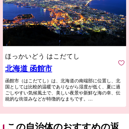
ほっかいどう はこだてし
北海道 函館市
函館市（はこだてし）は、北海道の南端部に位置し、北
国としては比較的温暖でありながら湿度が低く、夏に過
ごしやすい気候風土で、美しい夜景や新鮮な海の幸、伝
統的な街並みなどが特徴的なまちです。
津軽海峡と太平洋の2つの海に囲まれていて、東西から流
れてくる海流や複雑な海岸線の恩恵を受けて豊富な漁場
を形成しているため、四季折々の海の幸を楽しむことが
できます。
この自治体のおすすめの返