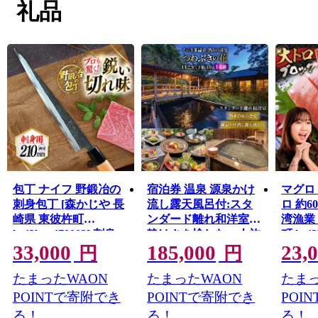
礼品
包丁 ナイフ 野鍛冶の
宿泊券 温泉 源泉かけ
マグロ
刺身包丁 [森かじや 長
流し露天風呂付:スタ
ロ 約6
崎県 東彼杵町
ンダード離れ和洋室
湾漁業
hs42bag470003] 刺身
静けさを愉しむ一人旅
町 hs42
33,000
185,000
23,
ほうちょう 和包丁 お
プラン 1泊2食付き 宿
ぐろ マ
円
円
つくり 刺身包丁 魚用
泊券 [そのぎ茶温泉 長
み 刺身
たまったWAON
たまったWAON
たまっ
崎県 東彼杵町
ろ丼 
hs42bag280005] 旅行
POINTで寄附でき
POINTで寄附でき
POI
観光 旅館 レターパッ
る！
る！
る！