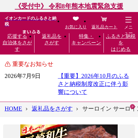
《受付中》 令和8年熊本地震緊急支援
イオンカードのふるさと納
税
お気に入り
返礼品カート
メニ
ュー
応援する
返礼品を
特集・
ふるさと納税
自治体をさが
さがす
キャンペーン
を
す
はじめる
重要なお知らせ
2026年7月9日
【重要】2026年10月のふる
さと納税制度改正に伴う影
響について
HOME
返礼品をさがす
サーロイン サーロインス