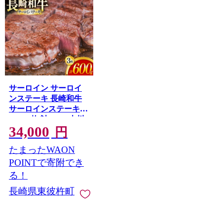
サーロイン サーロイ
ンステーキ 長崎和牛
サーロインステーキ
200g 3枚 計600g [大川
34,000
ストアー 長崎県 東彼
円
杵町 hs42bag580093]
たまったWAON
和牛 ステーキ サーロ
イン
POINTで寄附でき
る！
長崎県東彼杵町