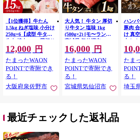
【1位獲得】牛たん
大人気！ 牛タン 厚切
ハンバー
1.5kg ねぎ塩味 小分け
り牛タン 塩味 1kg
豚肉 
250g×6【成型 牛タン
(500g×2) [モ〜ランド
け 真
牛肉 焼肉 BBQ 薄切り
宮城県 気仙沼市
大きめ
12,000
16,000
10,
ぎゅうたん スライス
20564660] 肉 牛肉 精肉
保存料
円
円
訳あり サイズ不揃
牛たん 牛タン塩 牛た
淡路島
たまったWAON
たまったWAON
たまっ
い】 G4721
ん塩 冷凍 焼肉 BBQ ア
ポーク 
ウトドア バーベキュ
き肉 
POINTで寄附でき
POINTで寄附でき
POI
ー 厚切り タン
ず 惣
る！
る！
る！
まみ 
大阪府泉佐野市
宮城県気仙沼市
埼玉
んのお
お中元
贈答
最近チェックした返礼品