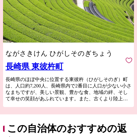
ながさきけん ひがしそのぎちょう
長崎県 東彼杵町
長崎県のほぼ中央に位置する東彼杵（ひがしそのぎ）町
は、人口約7,200人、長崎県内で2番目に人口が少ない小さ
なまちですが、美しい景観、豊かな食、地域の絆、そし
て幸せの笑顔があふれています。また、古くより陸上・
海上・空路など交通の便が良く、人と産物と情報が集ま
る長崎県の玄関口として知られています。大村湾に面し
た斜面につくられた棚田や段々畑では、お茶やみかん、
いちごなどを生産しています。明治時代から鯨肉の問屋
この自治体のおすすめの返
で賑わった新鮮なクジラ肉も有名です。