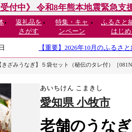
受付中》 令和8年熊本地震緊急支
体
返礼品を
特集・
キャ
ふるさと
さがす
ンペーン
はじめ
9日
【重要】2026年10月のふる
【きざみうなぎ】５袋セット（秘伝のタレ付）［081N
あいちけん こまきし
愛知県 小牧市
老舗のうなぎ