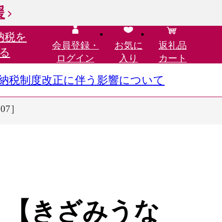
援
納税を
会員登録・
お気に
返礼品
る
ログイン
入り
カート
さと納税制度改正に伴う影響について
07］
 【きざみうな