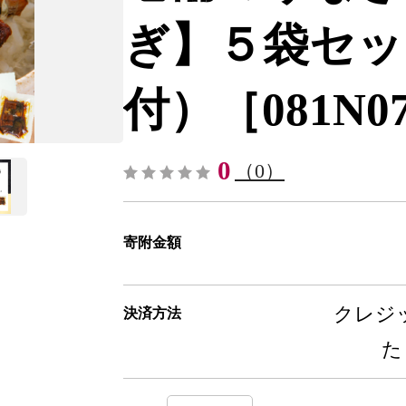
ぎ】５袋セッ
付）［081N07］
0
（0）
寄附金額
クレジッ
決済方法
た