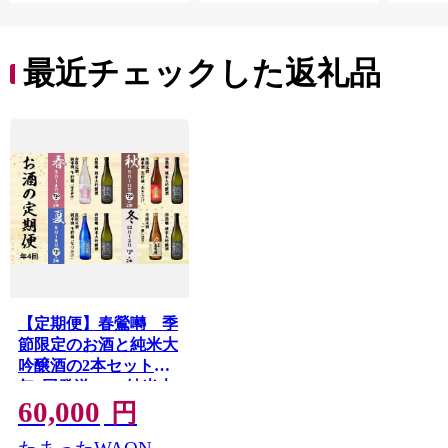
最近チェックした返礼品
【定期便】春鶯囀 季
節限定のお酒と純米大
吟醸酒の2本セット＜
年4回発送＞ 純米大
60,000
吟醸 純米酒 日本酒 お
円
酒 地酒 清酒 銘酒 春鶯