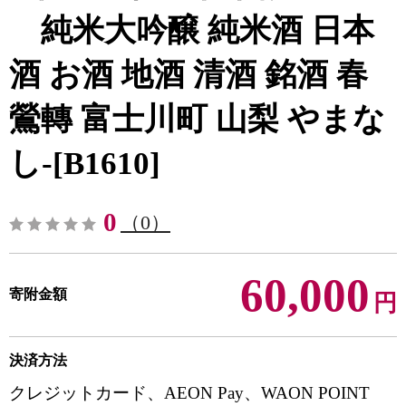
純米大吟醸 純米酒 日本
酒 お酒 地酒 清酒 銘酒 春
鶯轉 富士川町 山梨 やまな
し-[B1610]
0
（0）
60,000
寄附金額
円
決済方法
クレジットカード、AEON Pay、WAON POINT