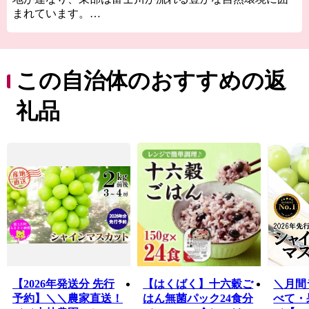
まれています。
かつては富士川舟運による往来の拠点として栄え、現
在は中部横断自動車道や甲西道路の整備により広域交通
のアクセスが向上しています。
大法師公園の桜、妙法寺のあじさい、舂米・平林・穂
この自治体のおすすめの返
積の棚田、大柳川渓谷の紅葉、高下のダイヤモンド富士
をはじめ四季折々の美しい景色が見られます。
礼品
気候は盆地特有の内陸性気候で、夏季と冬季の気温差
が大きく、日照時間も長いなど居住に適しています。
高齢化や人口減少、中山間地域の過疎化も進行してい
る状況ですが、移住定住や交流人口の増加を推進してい
ます。
ふるさとへの思い…
富士川の瀬音、鳥のさえずりなど、豊かな自然の中
で、友と遊び、ふれあった日々…
ふるさとを離れ、都会でご活躍の皆さまにとって、ふ
るさとの思い出は、数多くあると思います。
富士川町では、地域の資源を守り、「暮らしと自然が
【2026年発送分 先行
【はくばく】十六穀ご
＼月間
輝く 交流のまち」をめざして、まちづくりを進めてい
予約】＼＼農家直送！
はん無菌パック24食分
べて・
きます。