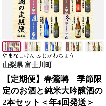
やまなしけん ふじかわちょう
山梨県 富士川町
【定期便】春鶯囀 季節限
定のお酒と純米大吟醸酒の
2本セット＜年4回発送＞