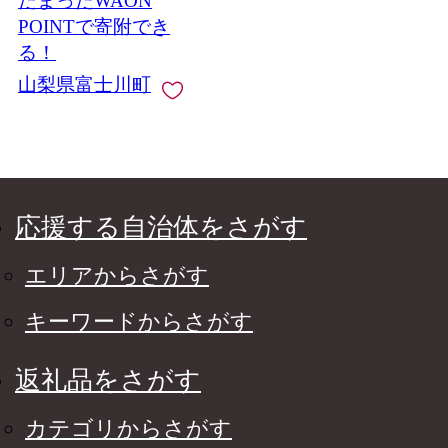
たまったWAON
轉 富士川町 山梨 やま
なし
POINTで寄附でき
る！
山梨県富士川町
応援する自治体をさがす
エリアからさがす
キーワードからさがす
返礼品をさがす
カテゴリからさがす