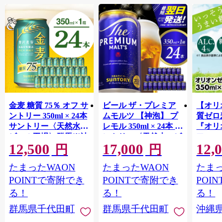
金麦 糖質 75％ オフ サ
ビール ザ・プレミア
【オリ
ントリー 350ml × 24本
ムモルツ 【神泡】 プ
質ゼロ
サントリー〈天然水の
レモル 350ml × 24本 サ
『オリ
ビール工場〉群馬※沖
ントリー〈天然水のビ
フ』(35
12,500
17,000
12,
縄・離島地域へのお届
ール工場〉群馬※沖
泡酒 
円
円
け不可
縄・離島地域へのお届
1ケー
たまったWAON
たまったWAON
たまっ
け不可
ロ ゼ
麦芽3
POINTで寄附でき
POINTで寄附でき
POI
化した
る！
る！
る！
すめ 
群馬県千代田町
群馬県千代田町
沖縄
重瀬【