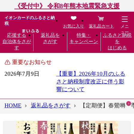
《受付中》 令和8年熊本地震緊急支援
イオンカードのふるさと納
税
お気に入り
返礼品カート
メニ
ュー
応援する
返礼品を
特集・
ふるさと納税
自治体をさが
さがす
キャンペーン
を
す
はじめる
重要なお知らせ
2026年7月9日
【重要】2026年10月のふる
さと納税制度改正に伴う影
響について
HOME
返礼品をさがす
【定期便】春鶯囀 季