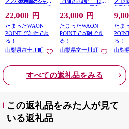
／／小林農園のシャイ
（150ｇ×24食） はく
／【20
本町にゆかりのある方、ご関心のある皆さまに、ふる
ンマスカット３〜４房
ばく ハクバク 国産 パ
行予約
さと“富士川町”を応援するサポーターになっていただき
22,000
23,000
9,0
（2kg前後） シャイ
ックライス ライス お
感 〜
円
円
たいと思います。
ン マスカット シャイ
米 米 パックご飯 パッ
ャイン
たまったWAON
たまったWAON
たまっ
ンマスカット ぶどう
クごはん 栄養満点 健
１ｋｇ
葡萄 ブドウ 果物 くだ
康 小分け 備蓄 防災 雑
房） 
POINTで寄附でき
POINTで寄附でき
POI
もの フルーツ ２kg 産
穀米 保存食 雑穀ごは
産 果
る！
る！
る！
地直送 先行予約 先行
ん 単身赴任 一人暮ら
イン 
山梨県富士川町
山梨県富士川町
山梨
受付 山梨 やまなし
し
う ブド
なし 
町 10
9000
すべての返礼品をみる
この返礼品をみた人が見て
いる返礼品