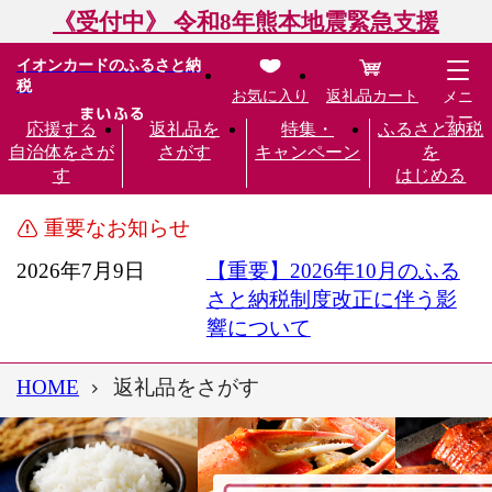
《受付中》 令和8年熊本地震緊急支援
イオンカードのふるさと納
税
お気に入り
返礼品カート
メニ
ュー
応援する
返礼品を
特集・
ふるさと納税
自治体をさが
さがす
キャンペーン
を
す
はじめる
重要なお知らせ
2026年7月9日
【重要】2026年10月のふる
さと納税制度改正に伴う影
響について
HOME
返礼品をさがす