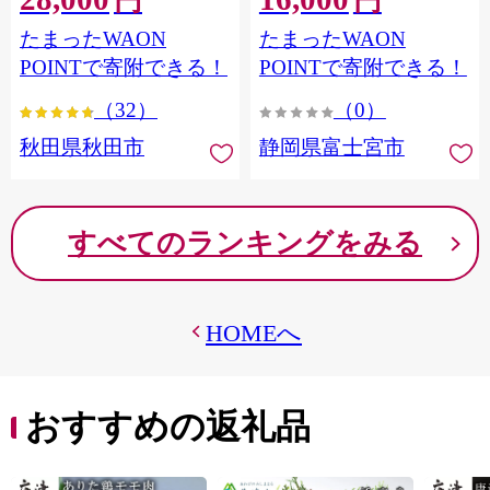
円
円
フラワーパック トイレッ
シングル パルプ100％ 香り
たまったWAON
たまったWAON
トペーパー 日本製紙クレ
つき 日用品 消耗品 備蓄
シア] 秋田県秋田市
POINTで寄附できる！
POINTで寄附できる！
（32）
（0）
秋田県秋田市
静岡県富士宮市
すべてのランキングをみる
HOMEへ
おすすめの返礼品