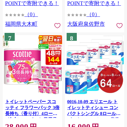
CY009_01
POINTで寄附できる！
POINTで寄附できる！
（0）
（0）
福岡県大木町
大阪府泉佐野市
7
8
トイレットペーパー スコ
0016-10-09 エリエール ト
ッティ フラワーパック 3倍
イレットティシュー コン
長持ち〈香り付〉4ロール
パクトシングル 8ロール×8
(ダブル)×12パック 日用品
パック 64ロール 1.5倍巻
28,000
16,000
最短翌日発送 [スコッティ
82.5m トイレットペーパー