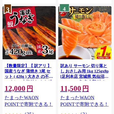
3
4
【数量限定】【 訳アリ 】
訳あり サーモン 切り落と
国産うなぎ 蒲焼き 3尾 セ
し おさしみ用 1kg 125gx8p
ット ( 420g ) 大きさ の不揃
[足利本店 宮城県 気仙沼市
い タレ・山椒付き ウナギ
20564313] 魚 魚介類 鮭 お
12,000
11,500
鰻 ふぞろい 不揃い うな重
刺し身 刺し身 刺身 生 生食
円
円
ひつまぶし 人気 茨城 八千
個包装 チリ銀鮭 銀鮭 海鮮
たまったWAON
たまったWAON
代町 ふるさと納税 冷凍
海鮮丼 魚介
[SF951ya]
POINTで寄附できる！
POINTで寄附できる！