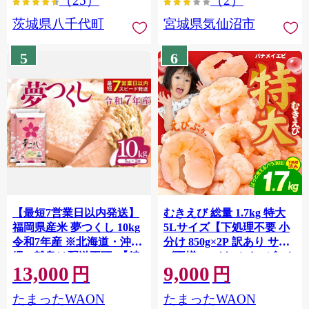
（25）
（2）
茨城県八千代町
宮城県気仙沼市
5
6
【最短7営業日以内発送】
むきえび 総量 1.7kg 特大
福岡県産米 夢つくし 10kg
5Lサイズ【下処理不要 小
令和7年産 ※北海道・沖
分け 850g×2P 訳あり サイ
縄・離島は配送不可 |【精
ズ不揃い バナメイエビ バ
13,000
9,000
米 単一米 単一原料米 7年
ラ凍結】 G4142
円
円
産 国産 お米 ブランド米
たまったWAON
たまったWAON
5kg × 2 ゆめつくし】