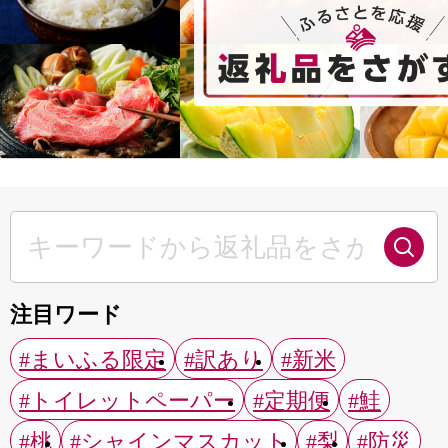
注目ワード
#まいふる限定
#訳あり
#新米
#トイレットペーパー
#定期便
#鮭
#桃
#シャインマスカット
#梨
#防災