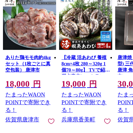
ありた鶏モモ肉約4kg
【冷蔵 活あわび 養殖
唐津焼
セット（1枚ごとに真
8cm×4枚 280～320g 1
型) 
空包装） 唐津市
個70～80g】 TVで紹介
唐津 
満点青空レストラン
市
18,000
19,000
30,
国産 アワビ 鮑 活アワ
円
円
ビ あわび 海鮮 刺身
たまったWAON
たまったWAON
たまっ
BBQ レシピ入り 人気
テレビ TV 紹介 話題
POINTで寄附でき
POINTで寄附でき
POI
おすすめ ふるさと納
る！
る！
る！
税 返礼品 兵庫県 香美
佐賀県唐津市
兵庫県香美町
佐賀
町 香住 山陰 美嶋丸
20-01