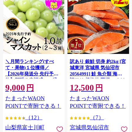
＼月間ランキング(すべ
訳あり 銀鮭 切身 約2kg [宮
て・果物)１位獲得／
城東洋 宮城県 気仙沼市
【2026年発送分 先行予
20564991] 鮭 魚介類 海鮮
約】頬張る幸福感 〜緑の
訳アリ 規格外 不揃い さけ
9,000
12,500
宝石・ シャインマスカッ
サケ 鮭切身 シャケ 切り身
円
円
ト 〜 １ｋｇ以上（２〜３
冷凍 家庭用 おかず 弁当 支
たまったWAON
たまったWAON
房） フルーツ 山梨県産 果
援 サーモン 銀鮭切り身 魚
物 くだもの シャイン マス
わけあり
POINTで寄附できる！
POINTで寄附できる！
カット ぶどう ブドウ 葡萄
（12）
（7）
大粒 種なし 先行予約 富士
川町 10000円 一万円 9000
山梨県富士川町
宮城県気仙沼市
円 九千円