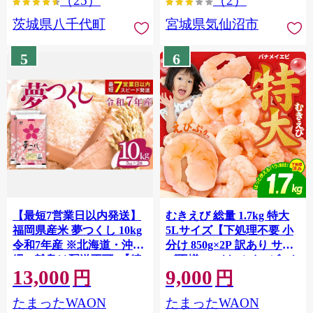
（25）
（2）
茨城県八千代町
宮城県気仙沼市
5
6
【最短7営業日以内発送】
むきえび 総量 1.7kg 特大
福岡県産米 夢つくし 10kg
5Lサイズ【下処理不要 小
令和7年産 ※北海道・沖
分け 850g×2P 訳あり サイ
縄・離島は配送不可 |【精
ズ不揃い バナメイエビ バ
13,000
9,000
米 単一米 単一原料米 7年
ラ凍結】 G4142
円
円
産 国産 お米 ブランド米
たまったWAON
たまったWAON
5kg × 2 ゆめつくし】