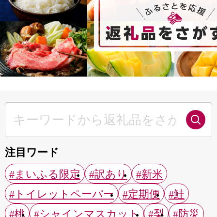
注目ワード
#まいふる限定
#訳あり
#新米
#トイレットペーパー
#定期便
#鮭
#桃
#シャインマスカット
#梨
#防災