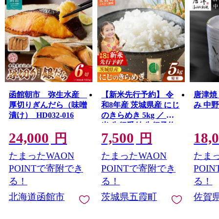
函館朝市 弥生水産
【新米先行予約】 令
唐津焼
厚切りぎんだら（味噌
和8年産 茨城県産 にじ
み 中
漬け）_HD032-016
のきらめき 5kg ／ 新
米 先行受付 先行予約
24,000
7,500
18,
2026年 米 お米 精米 旨
円
円
味 安心 美味しい 茨城
たまったWAON
たまったWAON
たまっ
県 五霞町
POINTで寄附でき
POINTで寄附でき
POI
る！
る！
る！
北海道函館市
茨城県五霞町
佐賀