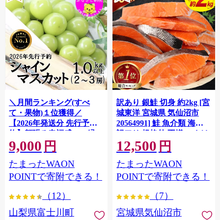
＼月間ランキング(すべ
訳あり 銀鮭 切身 約2kg [宮
て・果物)１位獲得／
城東洋 宮城県 気仙沼市
【2026年発送分 先行予
20564991] 鮭 魚介類 海鮮
約】頬張る幸福感 〜緑の
訳アリ 規格外 不揃い さけ
9,000
12,500
宝石・ シャインマスカッ
サケ 鮭切身 シャケ 切り身
円
円
ト 〜 １ｋｇ以上（２〜３
冷凍 家庭用 おかず 弁当 支
たまったWAON
たまったWAON
房） フルーツ 山梨県産 果
援 サーモン 銀鮭切り身 魚
物 くだもの シャイン マス
わけあり
POINTで寄附できる！
POINTで寄附できる！
カット ぶどう ブドウ 葡萄
（12）
（7）
大粒 種なし 先行予約 富士
川町 10000円 一万円 9000
山梨県富士川町
宮城県気仙沼市
円 九千円