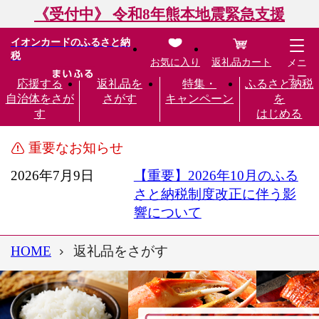
《受付中》 令和8年熊本地震緊急支援
イオンカードのふるさと納
税
お気に入り
返礼品カート
メニ
ュー
応援する
返礼品を
特集・
ふるさと納税
自治体をさが
さがす
キャンペーン
を
す
はじめる
重要なお知らせ
2026年7月9日
【重要】2026年10月のふる
さと納税制度改正に伴う影
響について
HOME
返礼品をさがす