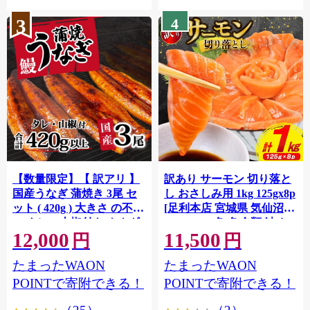
3
4
【数量限定】【 訳アリ 】
訳あり サーモン 切り落と
国産うなぎ 蒲焼き 3尾 セ
し おさしみ用 1kg 125gx8p
ット ( 420g ) 大きさ の不揃
[足利本店 宮城県 気仙沼市
い タレ・山椒付き ウナギ
20564313] 魚 魚介類 鮭 お
12,000
11,500
鰻 ふぞろい 不揃い うな重
刺し身 刺し身 刺身 生 生食
円
円
ひつまぶし 人気 茨城 八千
個包装 チリ銀鮭 銀鮭 海鮮
たまったWAON
たまったWAON
代町 ふるさと納税 冷凍
海鮮丼 魚介
[SF951ya]
POINTで寄附できる！
POINTで寄附できる！