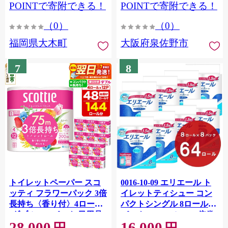
CY009_01
POINTで寄附できる！
POINTで寄附できる！
（0）
（0）
福岡県大木町
大阪府泉佐野市
7
8
トイレットペーパー スコ
0016-10-09 エリエール ト
ッティ フラワーパック 3倍
イレットティシュー コン
長持ち〈香り付〉4ロール
パクトシングル 8ロール×8
(ダブル)×12パック 日用品
パック 64ロール 1.5倍巻
28,000
16,000
最短翌日発送 [スコッティ
82.5m トイレットペーパー