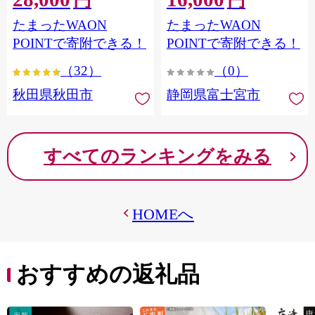
円
円
フラワーパック トイレッ
シングル パルプ100％ 香り
たまったWAON
たまったWAON
トペーパー 日本製紙クレ
つき 日用品 消耗品 備蓄
シア] 秋田県秋田市
POINTで寄附できる！
POINTで寄附できる！
（32）
（0）
秋田県秋田市
静岡県富士宮市
すべてのランキングをみる
HOMEへ
おすすめの返礼品