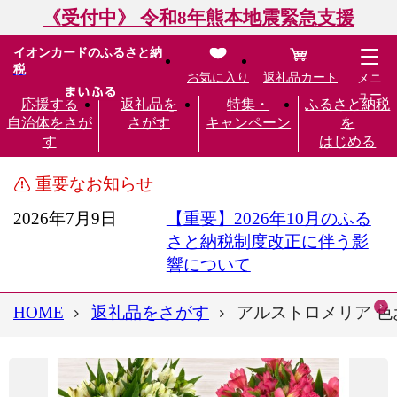
《受付中》 令和8年熊本地震緊急支援
イオンカードのふるさと納
税
お気に入り
返礼品カート
メニ
ュー
応援する
返礼品を
特集・
ふるさと納税
自治体をさが
さがす
キャンペーン
を
す
はじめる
重要なお知らせ
2026年7月9日
【重要】2026年10月のふる
さと納税制度改正に伴う影
響について
HOME
返礼品をさがす
アルストロメリア 色お