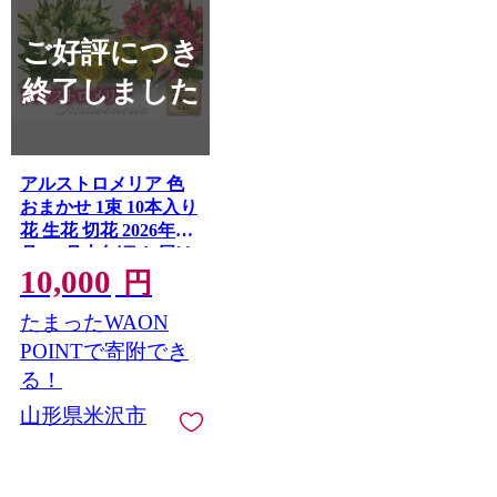
ご好評につき
終了しました
アルストロメリア 色
おまかせ 1束 10本入り
花 生花 切花 2026年6
月～7月上旬頃 お届け
10,000
予定 山形県 米沢市
円
たまったWAON
POINTで寄附でき
る！
山形県米沢市