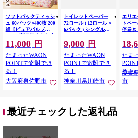
ソフトパックティッシ
トイレットペーパー
エリエ
ュ 60パック×400枚 200
72ロール ( 12ロール ×
トペー
組【ピュアパルプ
6パック ) シングル
倍巻き 
100％ 高評価 人気急上
100m コアレックス
ク i:n
11,000
9,000
18,
昇 まとめ買い 日用品
FSCリサイクルロール
（シン
円
円
常備品 てぃっしゅ 備
長巻タイプ 再生紙
× 6パ
たまったWAON
たまったWAON
たまっ
蓄 防災 箱なし】
100％ 日用品 消耗品
品 新生
010B1754
防災 備蓄 トイレット
媛県 
POINTで寄附でき
POINTで寄附でき
POI
ペーパー トイレ 神奈
る！
る！
る！
愛媛
川県 川崎市 トイレッ
大阪府泉佐野市
神奈川県川崎市
市
トペーパー 新生活 生
活雑貨 生活用品 とい
れっとぺーぱー 長持
ち 長巻き まとめ 非常
便利 サステナブル エ
最近チェックした返礼品
コ トイレットペーパ
ー 人気 おすすめ