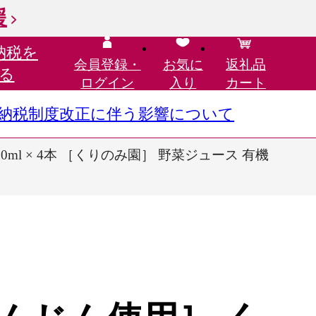
援
納税を
会員登録・
お気に
返礼品
る
ログイン
入り
カート
さと納税制度改正に伴う影響について
l × 4本 ［くりのみ園］ 野菜ジュース 有機