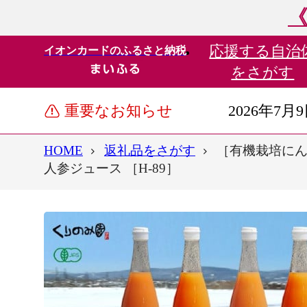
《
応援する
自治
イオンカードのふるさと納税
をさがす
重要なお知らせ
2026年7月
HOME
返礼品をさがす
［有機栽培にんじ
人参ジュース ［H-89］