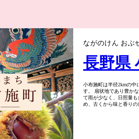
ながのけん おぶ
長野県
小布施町は半径2kmの
す。 扇状地であり豊か
て雨が少なく、日照量も
め、古くから味と香りの