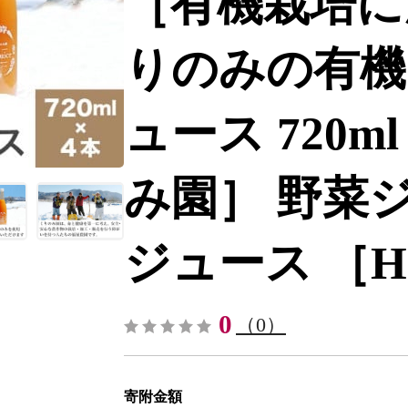
［有機栽培に
りのみの有機
ュース 720ml
み園］ 野菜
ジュース ［H-8
0
（0）
寄附金額