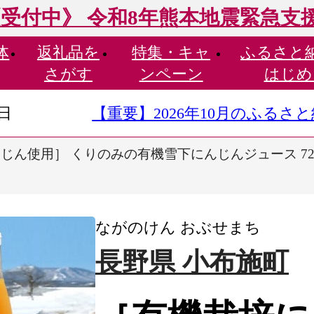
受付中》 令和8年熊本地震緊急支
体
返礼品を
特集・
キャ
ふるさと
さがす
ンペーン
はじめ
9日
【重要】2026年10月のふる
ん使用］ くりのみの有機雪下にんじんジュース 720m
ながのけん おぶせまち
長野県 小布施町