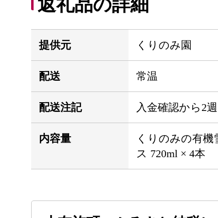
返礼品の詳細
提供元
くりのみ園
配送
常温
配送注記
入金確認から2
内容量
くりのみの有機
ス 720ml × 4本