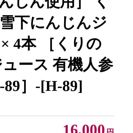
んじん使用］ く
雪下にんじんジ
 × 4本 ［くりの
ジュース 有機人参
9］-[H-89]
16,000
円