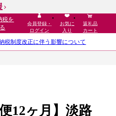
援
納税を
会員登録・
お気に
返礼品
る
ログイン
入り
カート
さと納税制度改正に伴う影響について
便12ヶ月】淡路