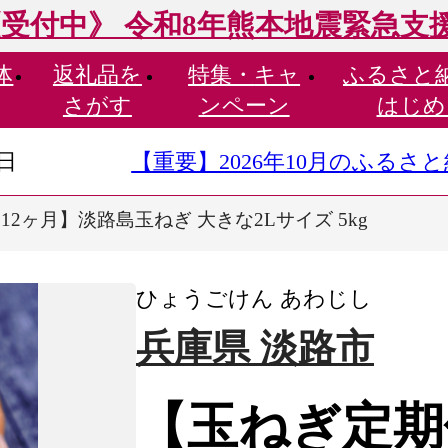
受付中》 令和8年熊本地震緊急支
体
返礼品を
特集・
キャ
ふるさと
さがす
ンペーン
はじめ
9日
【重要】2026年10月のふる
2ヶ月】淡路島玉ねぎ 大きな2Lサイズ 5kg
ひょうごけん あわじし
兵庫県 淡路市
【玉ねぎ定期