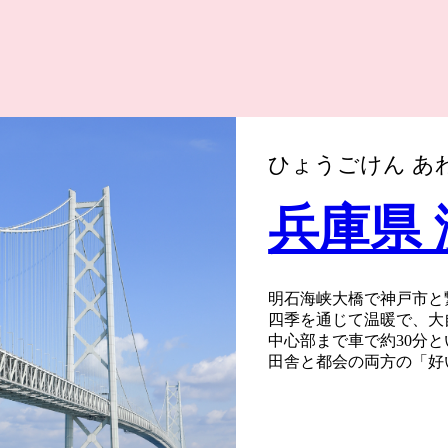
ひょうごけん あ
兵庫県
明石海峡大橋で神戸市と
四季を通じて温暖で、大
中心部まで車で約30分
田舎と都会の両方の「好
す。
また、淡路島はかつて若
国」と呼ばれており、四
あふれる農作物を育てま