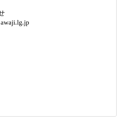
せ
awaji.lg.jp