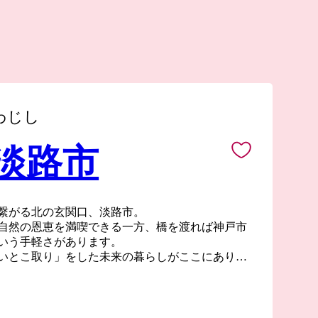
わじし
 淡路市
繋がる北の玄関口、淡路市。
自然の恩恵を満喫できる一方、橋を渡れば神戸市
という手軽さがあります。
いとこ取り」をした未来の暮らしがここにありま
狭や志摩と並び、朝廷にご馳走を献上した「御食
方を囲む海は豊かな海産物を、温暖な気候は滋味
した。生産量日本一を誇る線香をはじめ、淡路ビ