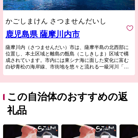
かごしまけん さつませんだいし
鹿児島県 薩摩川内市
薩摩川内（さつませんだい）市は、薩摩半島の北西部に
位置し、本土区域と離島の甑島（こしきしま）区域で構
成されています。市内には東シナ海に面した変化に富む
白砂青松の海岸線、市街地を悠々と流れる一級河川「川
内川」をはじめ、みどり豊かな山々や湖、地形の変化の
美しい甑島、各地の温泉など、多種多様な自然環境があ
ります。これらの多彩で美しい自然環境は川内川流域県
立自然公園、藺牟田池県立自然公園、甑島国定公園に指
この自治体のおすすめの返
定され、人々に親しまれています。
礼品