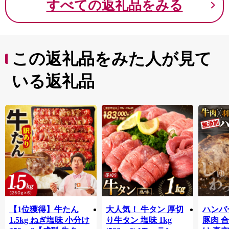
すべての返礼品をみる
この返礼品をみた人が見て
いる返礼品
【1位獲得】牛たん
大人気！ 牛タン 厚切
ハンバー
1.5kg ねぎ塩味 小分け
り牛タン 塩味 1kg
豚肉 