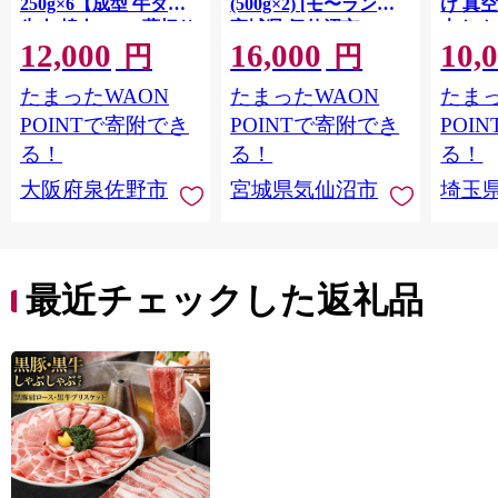
250g×6【成型 牛タン
(500g×2) [モ〜ランド
け 真
牛肉 焼肉 BBQ 薄切り
宮城県 気仙沼市
大きめ
12,000
16,000
10,
ぎゅうたん スライス
20564660] 肉 牛肉 精肉
保存料
円
円
訳あり サイズ不揃
牛たん 牛タン塩 牛た
淡路島
たまったWAON
たまったWAON
たまっ
い】 G4721
ん塩 冷凍 焼肉 BBQ ア
ポーク 
ウトドア バーベキュ
き肉 
POINTで寄附でき
POINTで寄附でき
POI
ー 厚切り タン
ず 惣
る！
る！
る！
まみ 
大阪府泉佐野市
宮城県気仙沼市
埼玉
んのお
お中元
贈答
最近チェックした返礼品