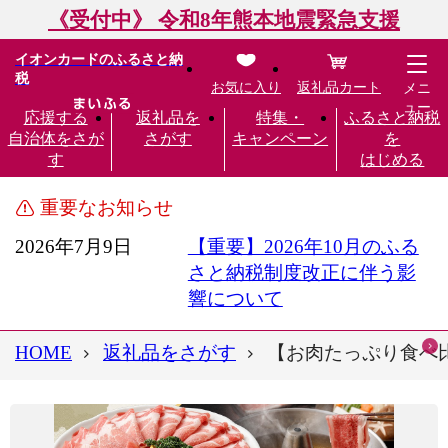
《受付中》 令和8年熊本地震緊急支援
イオンカードのふるさと納
税
お気に入り
返礼品カート
メニ
ュー
応援する
返礼品を
特集・
ふるさと納税
自治体をさが
さがす
キャンペーン
を
す
はじめる
重要なお知らせ
2026年7月9日
【重要】2026年10月のふる
さと納税制度改正に伴う影
響について
HOME
返礼品をさがす
【お肉たっぷり食べ比