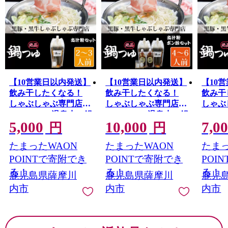
【10営業日以内発送】
【10営業日以内発送】
【10
飲み干したくなる！
飲み干したくなる！
飲み干
しゃぶしゃぶ専門店
しゃぶしゃぶ専門店
しゃぶ
SATSUMA 温泉水の鍋
SATSUMA 温泉水の鍋
SATS
5,000
10,000
7,0
つゆセット (2～3人前)
つゆセット (4～6人前)
つゆセッ
円
円
鹿児島 しゃぶしゃぶ
サツマポン酢付 鹿児
鹿児島
たまったWAON
たまったWAON
たまっ
うまい！ 鍋つゆ 出汁
島 しゃぶしゃぶ うま
うまい
ZS-561
ZS-789
い！ 鍋つゆ 出汁 ポン
POINTで寄附でき
POINTで寄附でき
POI
酢 AS-0140
る！
る！
る！
鹿児島県薩摩川
鹿児島県薩摩川
鹿児
内市
内市
内市