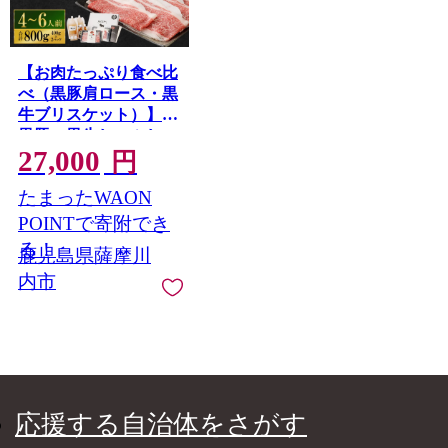
【お肉たっぷり食べ比
べ（黒豚肩ロース・黒
牛ブリスケット）】
黒豚・黒牛しゃぶしゃ
27,000
ぶ専門店SATSUMAの
円
黒豚・黒牛しゃぶしゃ
たまったWAON
ぶセット （4～6人
前） 黒豚 黒牛 肩ロー
POINTで寄附でき
ス ブリスケット 牛肉
る！
鹿児島県薩摩川
BS-725-2
内市
応援する自治体をさがす