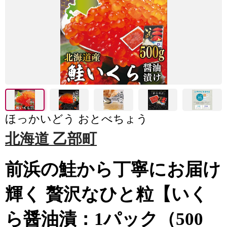
ほっかいどう おとべちょう
北海道 乙部町
前浜の鮭から丁寧にお届け
輝く 贅沢なひと粒【いく
ら醤油漬：1パック（500