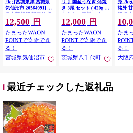
2kg [宮城東洋 宮城県
リ 】国産うなぎ 蒲焼
身 2k
気仙沼市 20564991] 鮭
き 3尾 セット ( 420g )
格外 
魚介類 海鮮 訳アリ 規
大きさ の不揃い タ
鮮 魚介
12,500
12,000
10,
格外 不揃い さけ サケ
レ・山椒付き ウナギ
お弁当
円
円
鮭切身 シャケ 切り身
鰻 ふぞろい 不揃い う
単調理
たまったWAON
たまったWAON
たまっ
G4139
冷凍 家庭用 おかず 弁
な重 ひつまぶし 人気
当 支援 サーモン 銀鮭
茨城 八千代町 ふるさ
POINTで寄附でき
POINTで寄附でき
POI
切り身 魚 わけあり
と納税 冷凍 [SF951ya]
る！
る！
る！
宮城県気仙沼市
茨城県八千代町
大阪
最近チェックした返礼品