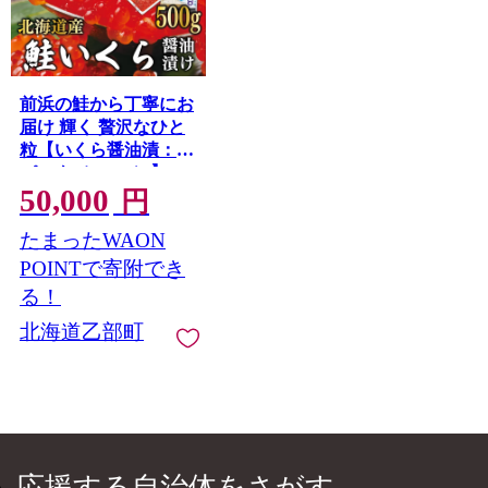
前浜の鮭から丁寧にお
届け 輝く 贅沢なひと
粒【いくら醤油漬：1
パック（500ｇ）】＜
50,000
鮮度にこだわる「笹谷
円
商店」の絶品の醤油タ
たまったWAON
レ イクラ 鮭いくら 鮭
イクラ 醤油いくら 醤
POINTで寄附でき
油イクラ いくら醤油
る！
漬け イクラ醤油漬け
北海道乙部町
醤油漬 いくら丼 秋鮭
国産 北海道産 北海道
乙部町 日本海 冷凍 人
気 使い道 ふるさと納
税 ＞
応援する自治体をさがす