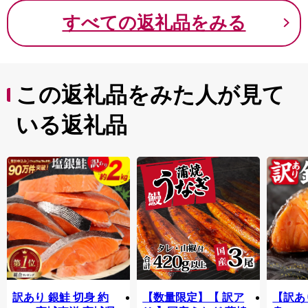
品 景品 粗品 手土産 祝
蓄 防災 災害 食料 キャ
本海 
すべての返礼品をみる
い ギフト惣菜 和食 弁
ンプ BBQ 健康 美容 キ
ふるさ
当 笹谷商店 醤油 しょ
ャンプ飯 アソート 食
うゆ 晩酌 父の日 ＞
べ比べ EPA ＞
この返礼品をみた人が見て
いる返礼品
訳あり 銀鮭 切身 約
【数量限定】【 訳ア
【訳あ