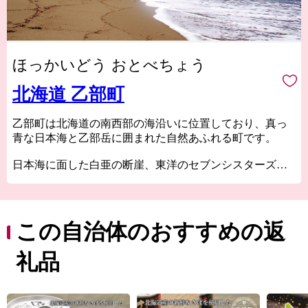
ほっかいどう おとべちょう
北海道 乙部町
乙部町は北海道の南西部の海沿いに位置しており、真っ
青な日本海と乙部岳に囲まれた自然あふれる町です。
日本海に面した白亜の断崖、東洋のセブンシスターズ
『シラフラ』地層が美しい模様を見せ、東洋のグランド
キャニオンと言われる『館の岬（たてのさき）』などの
岬があり、絶景を楽しむことができます。
この自治体のおすすめの返
また、海だけではなく”縁結びの神様が宿る”と大切にさ
れてきた連理の木『縁桂』など、魅力あふれる名所が数
礼品
多くあります。
そんな自然豊かな町、乙部町で生まれた自慢の返礼品を
ぜひ堪能してください！