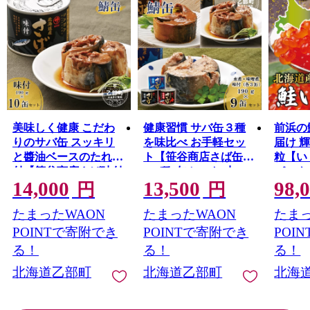
美味しく健康 こだわ
健康習慣 サバ缶３種
前浜の
りのサバ缶 スッキリ
を味比べ お手軽セッ
届け 
と醬油ベースのたれ味
ト【笹谷商店さば缶
粒【い
付【笹谷商店さば味付
：3種9缶セット(水
パック（
14,000
13,500
98,
缶：10缶】＜ スピー
煮・味噌煮・味付各3
箱）】
円
円
ド発送 家族で10缶 さ
缶)】＜ さば缶 サバ缶
わる「
たまったWAON
たまったWAON
たまっ
ば缶 サバ缶 190g 北海
190g 北海道 国産 北海
品の醤
道 国産 北海道産 道産
道産 道産 釧之助のさ
鮭いく
POINTで寄附でき
POINTで寄附でき
POI
笹谷商店 釧之助 缶詰
ば缶 水煮 味噌煮 味付
油いく
る！
る！
る！
魚介 魚介類 海産物 非
みそ 醤油 鯖缶 缶詰 缶
いくら
北海道乙部町
北海道乙部町
北海
常食 備蓄 防災 キャン
詰め 魚介 魚介類 海産
ラ醤油
プ 常温 人気 ランキン
物 非常食 常温 保存食
くら丼
グ ふるさと納税 贈答
長期保存 長期保管 備
道産 