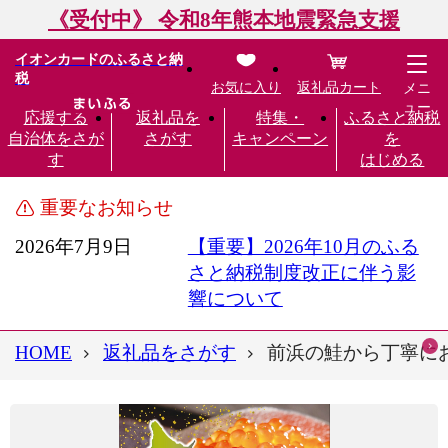
《受付中》 令和8年熊本地震緊急支援
イオンカードのふるさと納
税
お気に入り
返礼品カート
メニ
ュー
応援する
返礼品を
特集・
ふるさと納税
自治体をさが
さがす
キャンペーン
を
す
はじめる
重要なお知らせ
2026年7月9日
【重要】2026年10月のふる
さと納税制度改正に伴う影
響について
HOME
返礼品をさがす
前浜の鮭から丁寧にお